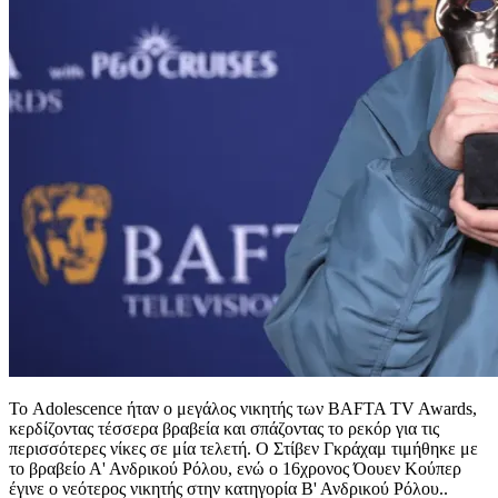
Το Adolescence ήταν ο μεγάλος νικητής των BAFTA TV Awards,
κερδίζοντας τέσσερα βραβεία και σπάζοντας το ρεκόρ για τις
περισσότερες νίκες σε μία τελετή. Ο Στίβεν Γκράχαμ τιμήθηκε με
το βραβείο Α' Ανδρικού Ρόλου, ενώ ο 16χρονος Όουεν Κούπερ
έγινε ο νεότερος νικητής στην κατηγορία Β' Ανδρικού Ρόλου..