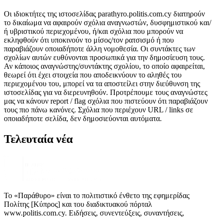
Οι ιδιοκτήτες της ιστοσελίδας parathyro.politis.com.cy διατηρούν
το δικαίωμα να αφαιρούν σχόλια αναγνωστών, δυσφημιστικού και/
ή υβριστικού περιεχομένου, ή/και σχόλια που μπορούν να
εκληφθούν ότι υποκινούν το μίσος/τον ρατσισμό ή που
παραβιάζουν οποιαδήποτε άλλη νομοθεσία. Οι συντάκτες των
σχολίων αυτών ευθύνονται προσωπικά για την δημοσίευση τους.
Αν κάποιος αναγνώστης/συντάκτης σχολίου, το οποίο αφαιρείται,
θεωρεί ότι έχει στοιχεία που αποδεικνύουν το αληθές του
περιεχομένου του, μπορεί να τα αποστείλει στην διεύθυνση της
ιστοσελίδας για να διερευνηθούν. Προτρέπουμε τους αναγνώστες
μας να κάνουν report / flag σχόλια που πιστεύουν ότι παραβιάζουν
τους πιο πάνω κανόνες. Σχόλια που περιέχουν URL / links σε
οποιαδήποτε σελίδα, δεν δημοσιεύονται αυτόματα.
Τελευταία νέα
Το «Παράθυρο» είναι το πολιτιστικό ένθετο της εφημερίδας
Πολίτης [Κύπρος] και του διαδικτυακού πόρταλ
www.politis.com.cy. Ειδήσεις, συνεντεύξεις, συναντήσεις,