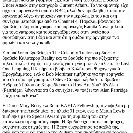
Under Attack στην κατηγορία Current Affairs. Το ντοκιμαντέρ είχε
αρχικά παραγγελθεί από το BBC, αλλά δεν προβλήθηκε από τον
οργανισμό λόγω ανησυχιών για την αμεροληψία του και στη
συνέχεια μεταδόθηκε από το Channel 4. Παραλαμβάνοντας το
βραβείο, η δημοσιογράφος και παραγωγός Ramita Navai μίλησε
για τους γιατρούς και τους εργαζόμενους στην υγεία που
σκοτώθηκαν στη Γάζα και είπε ότι η ομάδα της αρνήθηκε "να
φιμωθεί και να λογοκριθεί".
Στα υπόλοιπα βραβεία, το The Celebrity Traitors κέρδισε το
βραβείο Καλύτερου Reality και το βραβείο της πιο αξέχαστης
τηλεοπτικής στιγμής της χρονιάς για τη νίκη του Alan Carr. Το Last
One Laughing UK πήρε το βραβείο Καλύτερου Ψυχαγωγικού
Προγράμματος, ενώ ο Bob Mortimer τιμήθηκε για την ερμηνεία
του στο ίδιο πρόγραμμα. Ο Steve Coogan κέρδισε το βραβείο
Ανδρικού Ρόλου σε Κωμωδία για το How Are You? It's Alan
(Partridge), λέγοντας ότι θα συνεχίσει να παίζει τον Alan Partridge
"μέχρι να πεθάνω".
Η Dame Mary Berry έλαβε το BAFTA Fellowship, την υψηλότερη
διάκριση της Ακαδημίας, σε ηλικία 91 ετών, ενώ ο Martin Lewis
τιμήθηκε με το Special Award για τη συμβολή του στην
καταναλωτική δημοσιογραφία. Η βραδιά είχε και τις πιο ήσυχες,
συγκινητικές στιγμές της. Η Berry ευχαρίστησε τα παιδιά της,
ανάμεσά τους και τον γιο της William, που σκοτώθηκε σε τροχαίο