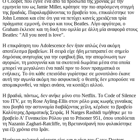
Ο Cooper, που έγινε ένα από τα πρόσωπα της χρονιάς με την
ερμηνεία του ως Jamie Miller, κράτησε την πιο απρόσμενη στιγμή
της βραδιάς. Παραλαμβάνοντας το βραβείο του, επικαλέστηκε τον
John Lennon και είπε ότι για να πετύχει κανείς χρειάζεται τρία
πράγματα: εμμονή, όνειρο και τους Beatles. Λίγο αργότερα, ο
Graham έκλεισε και τη δική του ομιλία με άλλη μία αναφορά στους
Beatles: "All you need is love".
Η επικράτηση του Adolescence δεν ήταν απλώς ένα ακόμη
αποτέλεσμα βραβείων. Η σειρά είχε ήδη μετατραπεί σε σημείο
δημόσιας ανησυχίας για την εφηβική βία, την απομόνωση των
αγοριών, τη μισογυνία και τα σκοτεινά δωμάτια μέσα στα οποία
μπορεί να μεγαλώνει ένα παιδί πριν το δουν πραγματικά οι
ενήλικες. Το ότι κάθε επεισόδιο γυρίστηκε σε μονοπλάνο έκανε
αυτή την αγωνία ακόμη πιο ασφυκτική: ο θεατής δεν μπορούσε να
απομακρυνθεί, να πάρει ανάσα, να κοιτάξει αλλού.
Η βραδιά, πάντως, δεν ανήκε μόνο στο Netflix. Το Code of Silence
του ITV, με τη Rose Ayling-Ellis στον ρόλο μιας κωφής γυναίκας
που βοηθά την αστυνομία διαβάζοντας χείλη, κέρδισε το βραβείο
Καλύτερης Δραματικής Σειράς. Η Narges Rashidi τιμήθηκε με το
βραβείο Α' Γυναικείου Ρόλου για το Prisoner 951, όπου υποδύεται
τη Nazanin Zaghari-Ratcliffe, τη Βρετανοϊρανή που φυλακίστηκε
για έξι χρόνια στο Ιράν.
Ιδιαίτερη πολιτική φόρτιση είχε και η νίκη του Gaza: Doctors