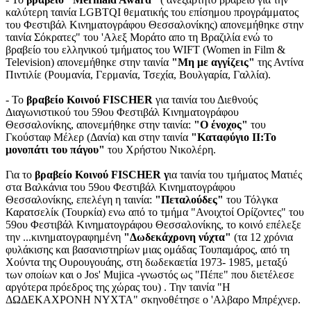
καλύτερη ταινία LGBTQI θεματικής του επίσημου προγράμματος
του Φεστιβάλ Κινηματογράφου Θεσσαλονίκης) απονεμήθηκε στην
ταινία Σόκρατες" του 'Αλεξ Μοράτο απο τη Βραζιλία ενώ το
βραβείο του ελληνικού τμήματος του WIFT (Women in Film &
Television) απονεμήθηκε στην ταινία
"Μη με αγγίζεις"
της Αντίνα
Πιντιλίε (Ρουμανία, Γερμανία, Τσεχία, Βουλγαρία, Γαλλία).
- Το
βραβείο Κοινού FISCHER
για ταινία του Διεθνούς
Διαγωνιστικού του 59ου Φεστιβάλ Κινηματογράφου
Θεσσαλονίκης, απονεμήθηκε στην ταινία:
"Ο ένοχος"
του
Γκούσταφ Μέλερ (Δανία) και στην ταινία
"Καταφύγιο ΙΙ:Το
μονοπάτι του πάγου"
του Χρήστου Νικολέρη.
Για το
βραβείο Κοινού FISCHER γ
ια ταινία του τμήματος Ματιές
στα Βαλκάνια του 59ου Φεστιβάλ Κινηματογράφου
Θεσσαλονίκης, επελέγη η ταινία:
"Πεταλούδες"
του Τόλγκα
Καρατσελίκ (Τουρκία) ενω από το τμήμα "Ανοιχτοί Ορίζοντες" του
59ου Φεστιβάλ Κινηματογράφου Θεσσαλονίκης, το κοινό επέλεξε
την ...κινηματογραφημένη
"Δωδεκάχρονη νύχτα"
(τα 12 χρόνια
φυλάκισης και βασανιστηρίων μιας ομάδας Τουπαμάρος, από τη
Χούντα της Ουρουγουάης, στη δωδεκαετία 1973- 1985, μεταξύ
των οποίων και ο Jos' Mujica -γνωστός ως "Πέπε" που διετέλεσε
αργότερα πρόεδρος της χώρας του) . Την ταινία "Η
ΔΩΔΕΚΑΧΡΟΝΗ ΝΥΧΤΑ" σκηνοθέτησε ο 'Αλβαρο Μπρέχνερ.