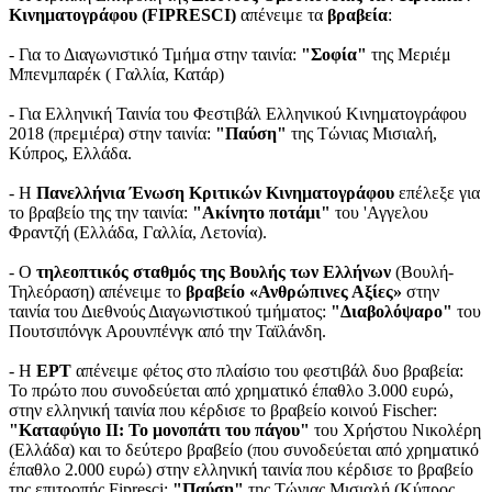
Κινηματογράφου (FIPRESCI)
απένειμε τα
βραβεία
:
- Για το Διαγωνιστικό Τμήμα στην ταινία:
"Σοφία"
της Μεριέμ
Μπενμπαρέκ ( Γαλλία, Κατάρ)
- Για Ελληνική Ταινία του Φεστιβάλ Ελληνικού Κινηματογράφου
2018 (πρεμιέρα) στην ταινία:
"Παύση"
της Τώνιας Μισιαλή,
Κύπρος, Ελλάδα.
- Η
Πανελλήνια Ένωση Κριτικών Κινηματογράφου
επέλεξε για
το βραβείο της την ταινία:
"Ακίνητο ποτάμι"
του 'Αγγελου
Φραντζή (Ελλάδα, Γαλλία, Λετονία).
- Ο
τηλεοπτικός σταθμός της Βουλής των Ελλήνων
(Βουλή-
Τηλεόραση) απένειμε το
βραβείο «Ανθρώπινες Αξίες»
στην
ταινία του Διεθνούς Διαγωνιστικού τμήματος:
"Διαβολόψαρο"
του
Πουτσιπόνγκ Αρουνπένγκ από την Ταϊλάνδη.
- Η
ΕΡΤ
απένειμε φέτος στο πλαίσιο του φεστιβάλ δυο βραβεία:
Το πρώτο που συνοδεύεται από χρηματικό έπαθλο 3.000 ευρώ,
στην ελληνική ταινία που κέρδισε το βραβείο κοινού Fischer:
"Καταφύγιο ΙΙ: Το μονοπάτι του πάγου"
του Χρήστου Νικολέρη
(Ελλάδα) και το δεύτερο βραβείο (που συνοδεύεται από χρηματικό
έπαθλο 2.000 ευρώ) στην ελληνική ταινία που κέρδισε το βραβείο
της επιτροπής Fipresci:
"Παύση"
της Τώνιας Μισιαλή (Κύπρος,