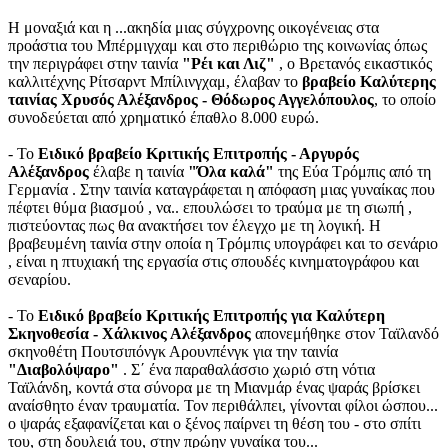
Η μοναξιά και η ...ακηδία μιας σύγχρονης οικογένειας στα
προάστια του Μπέρμιγχαμ και στο περιθώριο της κοινωνίας όπως
την περιγράφει στην ταινία
"Ρέι και Λιζ"
, ο Βρετανός εικαστικός
καλλιτέχνης Ρίτσαρντ Μπίλινγχαμ, έλαβαν το
βραβείο Καλύτερης
ταινίας Χρυσός Αλέξανδρος - Θόδωρος Αγγελόπουλος
, το οποίο
συνοδεύεται από χρηματικό έπαθλο 8.000 ευρώ.
- Το
Ειδικό βραβείο Κριτικής Επιτροπής - Αργυρός
Αλέξανδρος
έλαβε η ταινία
"Όλα καλά"
της Εύα Τρόμπις από τη
Γερμανία . Στην ταινία καταγράφεται η απόφαση μιας γυναίκας που
πέφτει θύμα βιασμού , να.. επουλώσει το τραύμα με τη σιωπή ,
πιστεύοντας πως θα ανακτήσει τον έλεγχο με τη λογική. Η
βραβευμένη ταινία στην οποία η Τρόμπις υπογράφει και το σενάριο
, είναι η πτυχιακή της εργασία στις σπουδές κινηματογράφου και
σεναρίου.
- Το
Ειδικό βραβείο Κριτικής Επιτροπής για Καλύτερη
Σκηνοθεσία - Χάλκινος Αλέξανδρος
απονεμήθηκε στον Ταϊλανδό
σκηνοθέτη Πουτσιπόνγκ Αρουνπένγκ για την ταινία
"Διαβολόψαρο"
. Σ΄ ένα παραθαλάσσιο χωριό στη νότια
Ταϊλάνδη, κοντά στα σύνορα με τη Μιανμάρ ένας ψαράς βρίσκει
αναίσθητο έναν τραυματία. Τον περιθάλπει, γίνονται φίλοι ώσπου...
ο ψαράς εξαφανίζεται και ο ξένος παίρνει τη θέση του - στο σπίτι
του, στη δουλειά του, στην πρώην γυναίκα του...