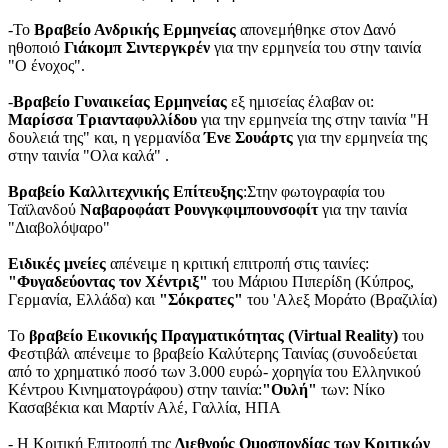
-Το
Βραβείο Ανδρικής Ερμηνείας
απονεμήθηκε στον Δανό
ηθοποιό
Γιάκομπ Σιντεργκρέν
για την ερμηνεία του στην ταινία
"Ο ένοχος".
-
Βραβείο Γυναικείας Ερμηνείας
εξ ημισείας έλαβαν οι:
Μαρίσσα Τριανταφυλλίδου
για την ερμηνεία της στην ταινία "Η
δουλειά της" και, η γερμανίδα
Ένε Σουάρτς
για την ερμηνεία της
στην ταινία "Ολα καλά" .
Βραβείο Καλλιτεχνικής Επίτευξης
:Στην φωτογραφία του
Ταϊλανδού
Ναβαροφάατ Ρουνγκφιμπουνσοφίτ
για την ταινία
"Διαβολόψαρο"
Ειδικές μνείες
απένειμε η κριτική επιτροπή στις ταινίες:
"Φυγαδεύοντας τον Χέντριξ"
του Μάριου Πιπερίδη (Κύπρος,
Γερμανία, Ελλάδα) και
"Σόκρατες"
του 'Αλεξ Μοράτο (Βραζιλία)
Το
βραβείο Εικονικής Πραγματικότητας (Virtual Reality)
του
Φεστιβάλ απένειμε το βραβείο Καλύτερης Ταινίας (συνοδεύεται
από το χρηματικό ποσό των 3.000 ευρώ- χορηγία του Ελληνικού
Κέντρου Κινηματογράφου) στην ταινία:
"Ουλή"
των: Νίκο
Κασαβέκια και Μαρτίν Αλέ, Γαλλία, ΗΠΑ
- Η Κριτική Επιτροπή της
Διεθνούς Ομοσπονδίας των Κριτικών