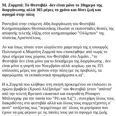
Μ. Ζορμπά: Το Φεστιβάλ -δεν είναι μόνο το 10ημερο της
διοργάνωσης αλλά 365 μέρες το χρόνο και δίνει ζωή και
σφυγμό στην πόλη
Ραντεβού στην επόμενη -60η διοργάνωση του Φεστιβάλ
Κινηματογράφου Θεσσαλονίκης έδωσαν οι εκατοντάδες θεατές της
αποψινής τελετής λήξης στον κινηματογράφο "Ολύμπιον" της
πλατείας Αριστοτέλους.
Αν και όπως τόνισε στον ολιγόλεπτο χαιρετισμό της η υπουργός
Πολιτισμού κ.Μυρσίνη Ζορμπά που επισκέφθηκε από νωρίς το
πρωί σήμερα τους χώρους του Φεστιβάλ στο Λιμάνι , "το
Φεστιβάλ δεν είναι μόνο για το δεκαήμερο της διοργάνωσης , δεν
είναι μόνο η γιορτή του Νοεμβρίου αλλά -κυρίως- για τις 355
υπόλοιπες μέρες του χρόνου στην πόλη (με τις προβολές, τα
αφιερώματα, τα εκπαιδευτικά προγράμματα κ.α)".
Η κ.Ζορμπά που κλήθηκε στη σκηνή προκειμένου να επιδώσει το
πρώτο βραβείο (Χρυσό Αλέξανδρο" του Φεστιβάλ (στον "απόντα"
από την τελετή Βρετανό εικαστικό και σκηνοθέτη Ρίτσαρντ
Μπίλινγχαμ για την ταινία του "Ρέι και Λιζ") , συνεχάρη όλους τους
διακριθέντες στο φεστιβάλ αλλά και όλους τους συμμετέχοντες σ΄
αυτό" τονίζοντας πως "περιμένουμε απ΄ όλους τα μηνύματα που
έχουν να μας φέρουν με τις ταινίες τους για το σφυγμό της ζωής