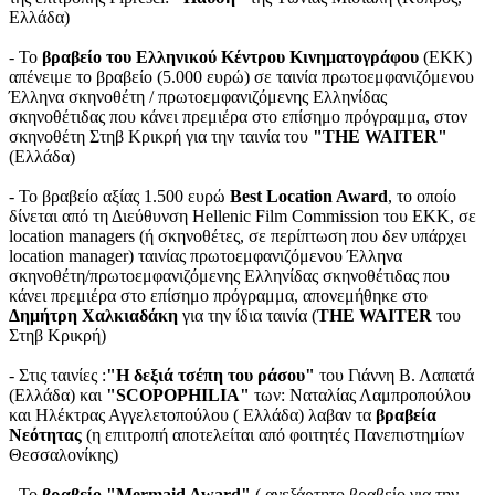
Ελλάδα)
- Το
βραβείο του Ελληνικού Κέντρου Κινηματογράφου
(ΕΚΚ)
απένειμε το βραβείο (5.000 ευρώ) σε ταινία πρωτοεμφανιζόμενου
Έλληνα σκηνοθέτη / πρωτοεμφανιζόμενης Ελληνίδας
σκηνοθέτιδας που κάνει πρεμιέρα στο επίσημο πρόγραμμα, στον
σκηνοθέτη Στηβ Κρικρή για την ταινία του
"THE WAITER"
(Ελλάδα)
- Το βραβείο αξίας 1.500 ευρώ
Best Location Award
, το οποίο
δίνεται από τη Διεύθυνση Hellenic Film Commission του ΕΚΚ, σε
location managers (ή σκηνοθέτες, σε περίπτωση που δεν υπάρχει
location manager) ταινίας πρωτοεμφανιζόμενου Έλληνα
σκηνοθέτη/πρωτοεμφανιζόμενης Ελληνίδας σκηνοθέτιδας που
κάνει πρεμιέρα στο επίσημο πρόγραμμα, απονεμήθηκε στο
Δημήτρη Χαλκιαδάκη
για την ίδια ταινία (
THE WAITER
του
Στηβ Κρικρή)
- Στις ταινίες :
"Η δεξιά τσέπη του ράσου"
του Γιάννη Β. Λαπατά
(Ελλάδα) και
"SCOPOPHILIA"
των: Ναταλίας Λαμπροπούλου
και Ηλέκτρας Αγγελετοπούλου ( Ελλάδα) λαβαν τα
βραβεία
Νεότητας
(η επιτροπή αποτελείται από φοιτητές Πανεπιστημίων
Θεσσαλονίκης)
- Το
βραβείο "Mermaid Award"
( ανεξάρτητο βραβείο για την