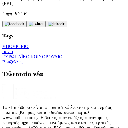
(ΕΡΤ).
Πηγή: ΚΥΠΕ
Tags
ΥΠΟΥΡΓΕΙΟ
ταινία
ΕΥΡΩΠΑΪΚΟ ΚΟΙΝΟΒΟΥΛΙΟ
Βρυξέλλες
Τελευταία νέα
Το «Παράθυρο» είναι το πολιτιστικό ένθετο της εφημερίδας
Πολίτης [Κύπρος] και του διαδικτυακού πόρταλ
www.politis.com.cy. Ειδήσεις, συνεντεύξεις, συναντήσεις,
ρεπορτάζ, ήχοι, εικόνες – κινούμενες και στατικές, κριτικές
προσεγγίσεις, λοξές ματιές. Βλέπουμε το δέντρο, δεν χάνουμε το