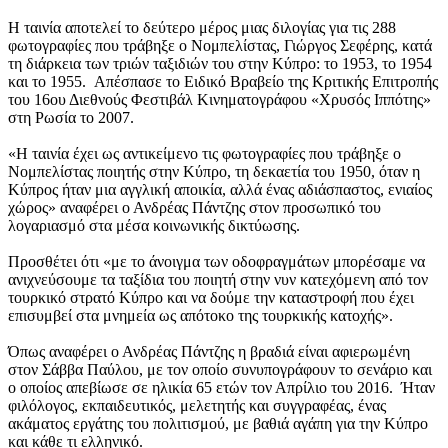
Η ταινία αποτελεί το δεύτερο μέρος μιας διλογίας για τις 288
φωτογραφίες που τράβηξε ο Νομπελίστας, Γιώργος Σεφέρης, κατά
τη διάρκεια των τριών ταξιδιών του στην Κύπρο: το 1953, το 1954
και το 1955. Απέσπασε το Ειδικό Βραβείο της Κριτικής Επιτροπής
του 16ου Διεθνούς Φεστιβάλ Κινηματογράφου «Χρυσός Ιππότης»
στη Ρωσία το 2007.
«Η ταινία έχει ως αντικείμενο τις φωτογραφίες που τράβηξε ο
Νομπελίστας ποιητής στην Κύπρο, τη δεκαετία του 1950, όταν η
Κύπρος ήταν μια αγγλική αποικία, αλλά ένας αδιάσπαστος, ενιαίος
χώρος» αναφέρει ο Ανδρέας Πάντζης στον προσωπικό του
λογαριασμό στα μέσα κοινωνικής δικτύωσης.
Προσθέτει ότι «με το άνοιγμα των οδοφραγμάτων μπορέσαμε να
ανιχνεύσουμε τα ταξίδια του ποιητή στην νυν κατεχόμενη από τον
τουρκικό στρατό Κύπρο και να δούμε την καταστροφή που έχει
επισυμβεί στα μνημεία ως απότοκο της τουρκικής κατοχής».
Όπως αναφέρει ο Ανδρέας Πάντζης η βραδιά είναι αφιερωμένη
στον Σάββα Παύλου, με τον οποίο συνυπογράφουν το σενάριο και
ο οποίος απεβίωσε σε ηλικία 65 ετών τον Απρίλιο του 2016. Ήταν
φιλόλογος, εκπαιδευτικός, μελετητής και συγγραφέας, ένας
ακάματος εργάτης του πολιτισμού, με βαθιά αγάπη για την Κύπρο
και κάθε τι ελληνικό.