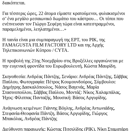
διακόπτεται.
Για τέσσερις ώρες, 22 άτομα είμαστε κρατούμενοι, φυλακισμένοι
σ’ ένα μεγάλο μεσαιωνικό δωμάτιο του κάστρου… Οι τόποι που
ενέπνευσαν τον Γιώργο Σεφέρη τώρα είναι κατεστραμμένοι,
παραμελημένοι, λεηλατημένοι…»
Η ταινία είναι μια συμπαραγωγή της ΕΡΤ, του ΡΙΚ, της
FAMAGUSTA FILM FACTORY LTD και της Αρχής
Τηλεπικοινωνιών Κύπρου / CYTA.
Η προβολή της 21ης Νοεμβρίου στις Βρυξέλλες οργανώνεται με
την ευγενική φροντίδα του Ευρωβουλευτή, Κώστα Μαυρίδη.
Σκηνοθεσία: Ανδρέας Πάντζης, Σενάριο: Ανδρέας Πάντζης, Σάββας
Παύλου, Φωτογραφία: Πέτρος Κουμουνδούρος, Σύμβουλοι:
Δημήτρης Δασκαλόπουλος, Νάσος Βαγενάς, Μαρία
Στασινοπούλου, Σάββας Παύλου, Μοντάζ: Νίκος Χαλαμπάλας,
Ήχος: Φίλιππας Πανταζής, Μουσική: Βάσος Αργυρίδης.
Ανάγνωση κειμένων: Γιάννης Βόγλης, Ανδρέας Αντωνιάδης,
Στεφανία-Θεοφανία Πάντζη, Βάσος Αργυρίδης, Γιώργος
Μπακόλας, Ανδρέας Πάντζης
Διεύθυνση παραγωγής: Κώστας Πιτσιλίδης (ΡΙΚ), Νίκη Σταματάρη