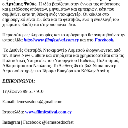
ο Αρτέμης Ψαθάς.
Η ιδέα βασίζεται στην έννοια της απόστασης
και μετάδοσης απόψεων, μηνυμάτων και εμπειριών, κάτι που
συμβαίνει κατα τη θέαση ενός ντοκιμαντέρ. Οι κύκλοι στο
δημιουργικό είναι 15, όσα και τα φεστιβάλ, ενώ η εναλλαγή του
χρώματος βασίζεται στην πιο πάνω ιδέα.
Περισσότερες πληροφορίες και το πρόγραμμα θα αναρτηθούν στην
ιστοσελίδα
http://www.filmfestival.com.cy
και στο
Facebook
.
Το Διεθνές Φεστιβάλ Ντοκιμαντέρ Λεμεσού διοργανώνεται από
την Brave New Culture και στηρίζεται και χρηματοδοτείται από τις
Πολιτιστικές Υπηρεσίες του Υπουργείου Παιδείας, Πολιτισμού,
Αθλητισμού και Νεολαίας. Το Διεθνές Φεστιβάλ Ντοκιμαντέρ
Λεμεσού στηρίζει το Ίδρυμα Ευαγόρα και Κάθλην Λανίτη.
ΕΠΙΚΟΙΝΩΝΙΑ
:
Tηλέφωνο 99 517 910
E-mail: lemesosdocs@gmail.com
Ιστοσελίδα:
www.filmfestival.com.cy
Instagram | Facebook @lemesosdocfest