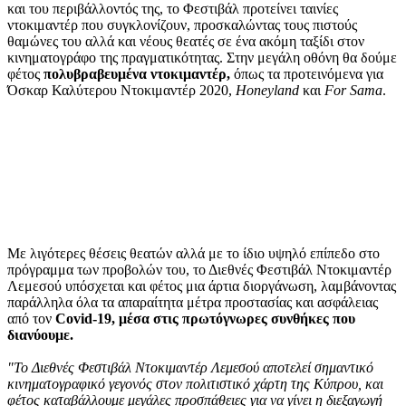
και του περιβάλλοντός της, το Φεστιβάλ προτείνει ταινίες
ντοκιμαντέρ που συγκλονίζουν, προσκαλώντας τους πιστούς
θαμώνες του αλλά και νέους θεατές σε ένα ακόμη ταξίδι στον
κινηματογράφο της πραγματικότητας. Στην μεγάλη οθόνη θα δούμε
φέτος
πολυβραβευμένα ντοκιμαντέρ,
όπως τα προτεινόμενα για
Όσκαρ Καλύτερου Ντοκιμαντέρ 2020,
Honeyland
και
For Sama
.
Με λιγότερες θέσεις θεατών αλλά με το ίδιο υψηλό επίπεδο στο
πρόγραμμα των προβολών του, το Διεθνές Φεστιβάλ Ντοκιμαντέρ
Λεμεσού υπόσχεται και φέτος μια άρτια διοργάνωση, λαμβάνοντας
παράλληλα όλα τα απαραίτητα μέτρα προστασίας και ασφάλειας
από τον
Covid-19,
μέσα στις πρωτόγνωρες συνθήκες που
διανύουμε.
"Το Διεθνές Φεστιβάλ Ντοκιμαντέρ Λεμεσού αποτελεί σημαντικό
κινηματογραφικό γεγονός στον πολιτιστικό χάρτη της Κύπρου, και
φέτος καταβάλλουμε μεγάλες προσπάθειες για να γίνει η διεξαγωγή