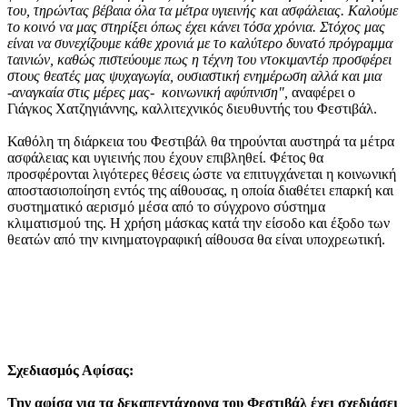
του, τηρώντας βέβαια όλα τα μέτρα υγιεινής και ασφάλειας. Καλούμε
το κοινό να μας στηρίξει όπως έχει κάνει τόσα χρόνια. Στόχος μας
είναι να συνεχίζουμε κάθε χρονιά με το καλύτερο δυνατό πρόγραμμα
ταινιών, καθώς πιστεύουμε πως η τέχνη του ντοκιμαντέρ προσφέρει
στους θεατές μας ψυχαγωγία, ουσιαστική ενημέρωση αλλά και μια
-αναγκαία στις μέρες μας- κοινωνική αφύπνιση",
αναφέρει ο
Γιάγκος Χατζηγιάννης, καλλιτεχνικός διευθυντής του Φεστιβάλ.
Καθόλη τη διάρκεια του Φεστιβάλ θα τηρούνται αυστηρά τα μέτρα
ασφάλειας και υγιεινής που έχουν επιβληθεί. Φέτος θα
προσφέρονται λιγότερες θέσεις ώστε να επιτυγχάνεται η κοινωνική
αποστασιοποίηση εντός της αίθουσας, η οποία διαθέτει επαρκή και
συστηματικό αερισμό μέσα από το σύγχρονο σύστημα
κλιματισμού της. Η χρήση μάσκας κατά την είσοδο και έξοδο των
θεατών από την κινηματογραφική αίθουσα θα είναι υποχρεωτική.
Σχεδιασμός Αφίσας
:
Την αφίσα για τα δεκαπεντάχρονα του Φεστιβάλ έχει σχεδιάσει