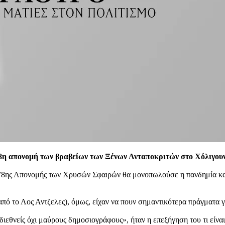
78η απονομή των βραβείων των Ξένων Ανταποκριτών στο Χόλιγου
 78ης Απονομής των Χρυσών Σφαιρών θα μονοπωλούσε η πανδημία και 
από το Λος Αντζελες), όμως, είχαν να πουν σημαντικότερα πράγματα γ
θνείς όχι μαύρους δημοσιογράφους», ήταν η επεξήγηση του τι είναι 