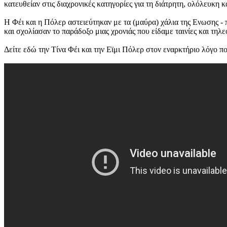
κατευθείαν στις διαχρονικές κατηγορίες για τη διάτρητη, ολόλευκη 
Η Φέι και η Πόλερ αστειεύτηκαν με τα (μαύρα) χάλια της Ενωσης -
και σχολίασαν το παράδοξο μιας χρονιάς που είδαμε ταινίες και τηλεο
Δείτε εδώ την Τίνα Φέι και την Εϊμι Πόλερ στον εναρκτήριο λόγο π