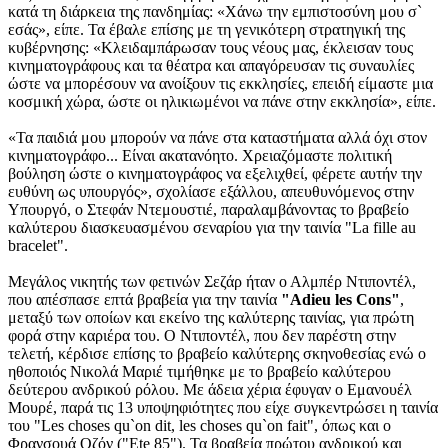
κατά τη διάρκεια της πανδημίας: «Χάνω την εμπιστοσύνη μου σ`
εσάς», είπε. Τα έβαλε επίσης με τη γενικότερη στρατηγική της
κυβέρνησης: «Κλειδαμπάρωσαν τους νέους μας, έκλεισαν τους
κινηματογράφους και τα θέατρα και απαγόρευσαν τις συναυλίες
ώστε να μπορέσουν να ανοίξουν τις εκκλησίες, επειδή είμαστε μια
κοσμική χώρα, ώστε οι ηλικιωμένοι να πάνε στην εκκλησία», είπε.
«Τα παιδιά μου μπορούν να πάνε στα καταστήματα αλλά όχι στον
κινηματογράφο... Είναι ακατανόητο. Χρειαζόμαστε πολιτική
βούληση ώστε ο κινηματογράφος να εξελιχθεί, φέρετε αυτήν την
ευθύνη ως υπουργός», σχολίασε εξάλλου, απευθυνόμενος στην
Υπουργό, ο Στεφάν Ντεμουστιέ, παραλαμβάνοντας το βραβείο
καλύτερου διασκευασμένου σεναρίου για την ταινία "La fille au
bracelet".
Μεγάλος νικητής των φετινών Σεζάρ ήταν ο Αλμπέρ Ντιποντέλ,
που απέσπασε επτά βραβεία για την ταινία
"Adieu les Cons"
,
μεταξύ των οποίων και εκείνο της καλύτερης ταινίας, για πρώτη
φορά στην καριέρα του. Ο Ντιποντέλ, που δεν παρέστη στην
τελετή, κέρδισε επίσης το βραβείο καλύτερης σκηνοθεσίας ενώ ο
ηθοποιός Νικολά Μαριέ τιμήθηκε με το βραβείο καλύτερου
δεύτερου ανδρικού ρόλου. Με άδεια χέρια έφυγαν ο Εμανουέλ
Μουρέ, παρά τις 13 υποψηφιότητες που είχε συγκεντρώσει η ταινία
του "Les choses qu`on dit, les choses qu`on fait", όπως και ο
Φρανσουά Οζόν ("Ete 85"). Τα βραβεία πρώτου ανδρικού και