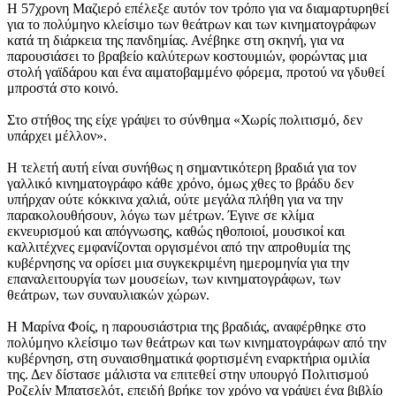
Η 57χρονη Μαζιερό επέλεξε αυτόν τον τρόπο για να διαμαρτυρηθεί
για το πολύμηνο κλείσιμο των θεάτρων και των κινηματογράφων
κατά τη διάρκεια της πανδημίας. Ανέβηκε στη σκηνή, για να
παρουσιάσει το βραβείο καλύτερων κοστουμιών, φορώντας μια
στολή γαϊδάρου και ένα αιματοβαμμένο φόρεμα, προτού να γδυθεί
μπροστά στο κοινό.
Στο στήθος της είχε γράψει το σύνθημα «Χωρίς πολιτισμό, δεν
υπάρχει μέλλον».
Η τελετή αυτή είναι συνήθως η σημαντικότερη βραδιά για τον
γαλλικό κινηματογράφο κάθε χρόνο, όμως χθες το βράδυ δεν
υπήρχαν ούτε κόκκινα χαλιά, ούτε μεγάλα πλήθη για να την
παρακολουθήσουν, λόγω των μέτρων. Έγινε σε κλίμα
εκνευρισμού και απόγνωσης, καθώς ηθοποιοί, μουσικοί και
καλλιτέχνες εμφανίζονται οργισμένοι από την απροθυμία της
κυβέρνησης να ορίσει μια συγκεκριμένη ημερομηνία για την
επαναλειτουργία των μουσείων, των κινηματογράφων, των
θεάτρων, των συναυλιακών χώρων.
Η Μαρίνα Φοίς, η παρουσιάστρια της βραδιάς, αναφέρθηκε στο
πολύμηνο κλείσιμο των θεάτρων και των κινηματογράφων από την
κυβέρνηση, στη συναισθηματικά φορτισμένη εναρκτήρια ομιλία
της. Δεν δίστασε μάλιστα να επιτεθεί στην υπουργό Πολιτισμού
Ροζελίν Μπατσελότ, επειδή βρήκε τον χρόνο να γράψει ένα βιβλίο