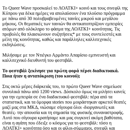
Το Queer Wave προσκαλεί το ΛΟΑΤΚΙ+ κοινό και τους σινεφίλ της
Κύπρου για δέκα ημέρες να απολαύσουν ένα πλούσιο πρόγραμμα
με πάνω από 30 πολυβραβευμένες ταινίες μικρού και μεγάλου
μήκους. Οι θεματικές των ταινιών θα αντικατοπτρίζουν εμπειρίες
ατόμων από ολόκληρο το φάσμα της ΛΟΑΤΚΙ+ κοινότητας. Τις
προβολές θα πλαισιώνουν συζητήσεις* με τους συντελεστές και
μέλη της κοινότητας, καθώς και παράλληλες καλλιτεχνικές
εκδηλώσεις.
Μιλήσαμε με τον Ντιέγκο Αρμάντο Απαρίσιο εμπνευστή και
καλλιτεχνικό διευθυντή του φεστιβάλ.
Το φεστιβάλ ξεκίνησε για πρώτη φορά πέρσι διαδικτυακά.
Ποια ήταν η ανταπόκριση (του κοινού);
Στις οκτώ μέρες διάρκειάς του, το πρώτο Queer Wave σημείωσε
συνολικά πάνω από 1200 views. Δύσκολο όμως να μιλήσει κανείς
για την εμπειρία σε ένα διαδικτυακό φεστιβάλ: πέρα από τα
στατιστικά, και τα όμορφα stories που μοιράστηκαν αρκετοί θεατές
μαζί μας στα ΜΚΔ, νιώσαμε σίγουρα όλοι -διοργανωτές και
θεατές- την απουσία και τη σημασία της φυσικής συναναστροφής.
Αυτό που σίγουρα κρατήσαμε και μας συγκινεί ακόμη βαθύτατα,
είναι η αγάπη που έδειξε ο κόσμος για το φεστιβάλ: τόσο η
ΛΟΑΤΚΙ+ κοινότητα όσο και οι φίλοι-σύμμαχοι, σινεφίλ και