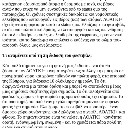
κατάχρηση εξουσίας από άτομα ή θεσμούς με ισχύ, εις βάρος
αυτών που έτυχε να μην ευνοούνται από το status quo της
πατριαρχίας. Οι χρόνιες συστημικές διακρίσεις και νομοθετικές
ελλείψεις που λειτουργούν εις βάρος (και) των ατόμων ΛΟΑΤΚΙ+
σχετίζονται άρρηκτα με αυτό το status quo. Ελπίζουμε το φεστιβάλ,
εκτός από πολιτιστική δράση, να λειτουργήσει και ως υπενθύμιση
ότι οι διεκδικήσεις αυτές -η ελευθερία της έκφρασης, η κοινωνική
ισότητα, και το δικαίωμα να επιλέγει ο καθένας για το σώμα του-
αφορούν όλους μας ανεξαιρέτως.
Τι αναμένετε από τη 2η έκδοση του φεστιβάλ;
Κάτι πολύ σημαντικό για τη φετινή μας έκδοση είναι ότι θα
ζήσουμε τον ΛΟΑΤΚΙ+ κινηματογράφο ως συλλογική εμπειρία σε
πραγματικό χώρο και χρόνο: πιθανόν για πρώτη φορά, στα ιστορικά
της Κύπρου, για διάρκεια 10 ολόκληρων ημερών. Το ότι
διοργανώνεται μια τέτοια δράση και μπορεί να αποτελέσει μέρος
μιας δημόσιας συζήτησης έχει σημασία. Το ότι φιλοξενείται από
φυσικούς χώρους στην καρδιά της πρωτεύουσας έχει σημασία. Το
ότι υποστηρίζεται από έναν μεγάλο αριθμό σημαντικών φορέων
φέτος έχει σημασία. Ελπίζουμε το φεστιβάλ να προσφέρει έναν
όμορφο χώρο συνάντησης και διαλόγου για σινεφίλ, ΛΟΑΤΚΙ+ και
φίλους. Το σημαντικότερο είναι να νιώσει η ΛΟΑΤΚΙ+ κοινότητα
ορατή, ενδυναμωμένη, ενωμένη - και το χρειάζεται πάρα πολύ τη
δεδομένη στιγμή στην Κύπρο.