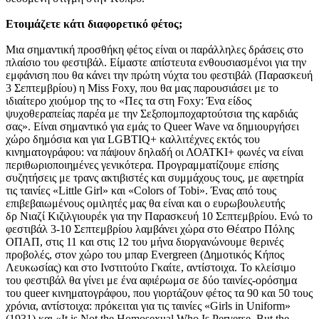
Ετοιμάζετε κάτι διαφορετικό φέτος;
Μια σημαντική προσθήκη φέτος είναι οι παράλληλες δράσεις στο
πλαίσιο του φεστιβάλ. Είμαστε απίστευτα ενθουσιασμένοι για την
εμφάνιση που θα κάνει την πρώτη νύχτα του φεστιβάλ (Παρασκευή
3 Σεπτεμβρίου) η Miss Foxy, που θα μας παρουσιάσει με το
ιδιαίτερο χιούμορ της το «Πες τα στη Foxy: Ένα είδος
ψυχοθεραπείας παρέα με την Σεξοπομποχαρτούτσια της καρδιάς
σας». Είναι σημαντικό για εμάς το Queer Wave να δημιουργήσει
χώρο δημόσια και για LGBTIQ+ καλλιτέχνες εκτός του
κινηματογράφου: να πάψουν δηλαδή οι ΛΟΑΤΚΙ+ φωνές να είναι
περιθωριοποιημένες γενικότερα. Προγραμματίζουμε επίσης
συζητήσεις με τρανς ακτιβιστές και συμμάχους τους, με αφετηρία
τις ταινίες «Little Girl» και «Colors of Tobi». Ένας από τους
επιβεβαιωμένους ομιλητές μας θα είναι και ο ευρωβουλευτής
δρ Νιαζί Κιζιλγιουρέκ για την Παρασκευή 10 Σεπτεμβρίου. Ενώ το
φεστιβάλ 3-10 Σεπτεμβρίου λαμβάνει χώρα στο Θέατρο Πόλης
ΟΠΑΠ, στις 11 και στις 12 του μήνα διοργανώνουμε θερινές
προβολές, στον χώρο του μπαρ Evergreen (Δημοτικός Κήπος
Λευκωσίας) και στο Ινστιτούτο Γκαίτε, αντίστοιχα. Το κλείσιμο
του φεστιβάλ θα γίνει με ένα αφιέρωμα σε δύο ταινίες-ορόσημα
του queer κινηματογράφου, που γιορτάζουν φέτος τα 90 και 50 τους
χρόνια, αντίστοιχα: πρόκειται για τις ταινίες «Girls in Uniform»
(1931) και «It is Not the Homosexual Who Is Perverse, But the