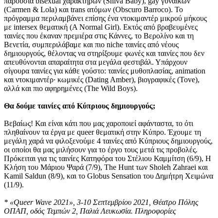
παρουσία bisexual χαρακτήρων (Shiva Baby), gay γυναικών
(Carmen & Lola) και trans ατόμων (Obscuro Barroco). Το
πρόγραμμα περιλαμβάνει επίσης ένα ντοκιμαντέρ μικρού μήκους
με intersex θεματική (A Normal Girl). Εκτός από βραβευμένες
ταινίες που έκαναν πρεμιέρα στις Κάννες, το Βερολίνο και τη
Βενετία, συμπεριλάβαμε και πιο niche ταινίες από νέους
δημιουργούς, θέλοντας να στηρίξουμε φωνές και ταινίες που δεν
απευθύνονται απαραίτητα στα μεγάλα φεστιβάλ. Υπάρχουν
σίγουρα ταινίες για κάθε γούστο: ταινίες μυθοπλασίας, animation
και ντοκιμαντέρ· κωμικές (Dating Amber), βιογραφικές (Tove),
αλλά και πιο αφηρημένες (Τhe Wild Boys).
Θα δούμε ταινίες από Κύπριους δημιουργούς;
Βεβαίως! Και είναι κάτι που μας χαροποιεί αφάνταστα, το ότι
πληθαίνουν τα έργα με queer θεματική στην Κύπρο. Έχουμε τη
μεγάλη χαρά να φιλοξενούμε 4 ταινίες από Κύπριους δημιουργούς,
οι οποίοι θα μας μιλήσουν για το έργο τους μετά τις προβολές.
Πρόκειται για τις ταινίες Κατηφόρα του Στέλιου Καμμίτση (6/9), Η
Κλήση του Μάριου Ψαρά (7/9), The Hunt των Sholeh Zahraei και
Kamil Saldun (8/9), και το Globus Sensation του Δημήτρη Χειμώνα
(11/9).
* «Queer Wave 2021», 3-10 Σεπτεμβρίου 2021, Θέατρο Πόλης
ΟΠΑΠ, οδός Τεμπών 2, Παλιά Λευκωσία. Πληροφορίες