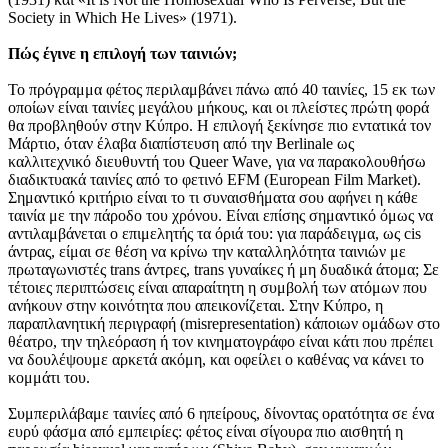
Society in Which He Lives» (1971).
Πώς έγινε η επιλογή των ταινιών;
Το πρόγραμμα φέτος περιλαμβάνει πάνω από 40 ταινίες, 15 εκ των
οποίων είναι ταινίες μεγάλου μήκους, και οι πλείστες πρώτη φορά
θα προβληθούν στην Κύπρο. Η επιλογή ξεκίνησε πιο εντατικά τον
Μάρτιο, όταν έλαβα διαπίστευση από την Berlinale ως
καλλιτεχνικό διευθυντή του Queer Wave, για να παρακολουθήσω
διαδικτυακά ταινίες από το φετινό EFM (European Film Market).
Σημαντικό κριτήριο είναι το τι συναισθήματα σου αφήνει η κάθε
ταινία με την πάροδο του χρόνου. Είναι επίσης σημαντικό όμως να
αντιλαμβάνεται ο επιμελητής τα όριά του: για παράδειγμα, ως cis
άντρας, είμαι σε θέση να κρίνω την καταλληλότητα ταινιών με
πρωταγωνιστές trans άντρες, trans γυναίκες ή μη δυαδικά άτομα; Σε
τέτοιες περιπτώσεις είναι απαραίτητη η συμβολή των ατόμων που
ανήκουν στην κοινότητα που απεικονίζεται. Στην Κύπρο, η
παραπλανητική περιγραφή (misrepresentation) κάποιων ομάδων στο
θέατρο, την τηλεόραση ή τον κινηματογράφο είναι κάτι που πρέπει
να δουλέψουμε αρκετά ακόμη, και οφείλει ο καθένας να κάνει το
κομμάτι του.
Συμπεριλάβαμε ταινίες από 6 ηπείρους, δίνοντας ορατότητα σε ένα
ευρύ φάσμα από εμπειρίες: φέτος είναι σίγουρα πιο αισθητή η