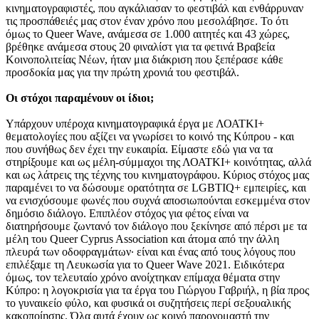
κινηματογραφιστές, που αγκάλιασαν το φεστιβάλ και ενθάρρυναν
τις προσπάθειές μας στον έναν χρόνο που μεσολάβησε. Το ότι
όμως το Queer Wave, ανάμεσα σε 1.000 αιτητές και 43 χώρες,
βρέθηκε ανάμεσα στους 20 φιναλίστ για τα φετινά Βραβεία
Κοινοπολιτείας Νέων, ήταν μια διάκριση που ξεπέρασε κάθε
προσδοκία μας για την πρώτη χρονιά του φεστιβάλ.
Οι στόχοι παραμένουν οι ίδιοι;
Υπάρχουν υπέροχα κινηματογραφικά έργα με ΛΟΑΤΚΙ+
θεματολογίες που αξίζει να γνωρίσει το κοινό της Κύπρου - και
που συνήθως δεν έχει την ευκαιρία. Είμαστε εδώ για να τα
στηρίξουμε και ως μέλη-σύμμαχοι της ΛΟΑΤΚΙ+ κοινότητας, αλλά
και ως λάτρεις της τέχνης του κινηματογράφου. Κύριος στόχος μας
παραμένει το να δώσουμε ορατότητα σε LGBTIQ+ εμπειρίες, και
να ενισχύσουμε φωνές που συχνά αποσιωπούνται εσκεμμένα στον
δημόσιο διάλογο. Επιπλέον στόχος για φέτος είναι να
διατηρήσουμε ζωντανό τον διάλογο που ξεκίνησε από πέρσι με τα
μέλη του Queer Cyprus Association και άτομα από την άλλη
πλευρά των οδοφραγμάτων· είναι και ένας από τους λόγους που
επιλέξαμε τη Λευκωσία για το Queer Wave 2021. Ειδικότερα
όμως, τον τελευταίο χρόνο ανοίχτηκαν επίμαχα θέματα στην
Κύπρο: η λογοκρισία για τα έργα του Γιώργου Γαβριήλ, η βία προς
το γυναικείο φύλο, και φυσικά οι συζητήσεις περί σεξουαλικής
κακοποίησης. Όλα αυτά έχουν ως κοινό παρονομαστή την