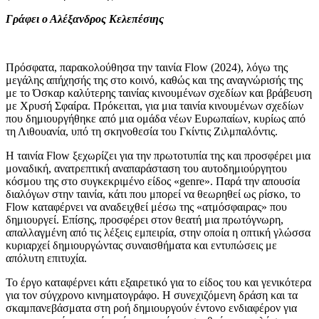
Γράφει ο Αλέξανδρος Κελεπέσιης
Πρόσφατα, παρακολούθησα την ταινία Flow
(2024), λόγω της
μεγάλης απήχησής της στο κοινό, καθώς και της αναγνώρισής της
με το Όσκαρ καλύτερης ταινίας κινουμένων σχεδίων και βράβευση
με Χρυσή Σφαίρα. Πρόκειται, για μια ταινία κινουμένων σχεδίων
που δημιουργήθηκε από μια ομάδα νέων Ευρωπαίων, κυρίως από
τη Λιθουανία, υπό τη σκηνοθεσία του Γκίντις Ζιλμπαλόντις.
Η ταινία Flow ξεχωρίζει για την πρωτοτυπία της και προσφέρει μια
μοναδική, ανατρεπτική αναπαράσταση του αυτοδημιούργητου
κόσμου της στο συγκεκριμένο είδος «genre». Παρά την απουσία
διαλόγων στην ταινία, κάτι που μπορεί να θεωρηθεί ως ρίσκο, το
Flow καταφέρνει να αναδειχθεί μέσω της «ατμόσφαιρας» που
δημιουργεί. Επίσης, προσφέρει στον θεατή μια πρωτόγνωρη,
απαλλαγμένη από τις λέξεις εμπειρία, στην οποία η οπτική γλώσσα
κυριαρχεί δημιουργώντας συναισθήματα και εντυπώσεις με
απόλυτη επιτυχία.
Το έργο καταφέρνει κάτι εξαιρετικό για το είδος του και γενικότερα
για τον σύγχρονο κινηματογράφο. Η συνεχιζόμενη δράση και τα
σκαμπανεβάσματα στη ροή δημιουργούν έντονο ενδιαφέρον για