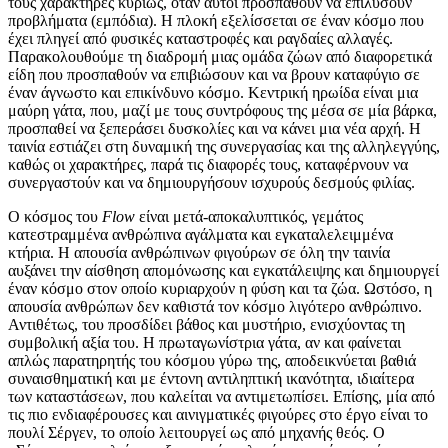
τους χαρακτήρες κυρίως, όταν αυτοί προσπαθούν να επιλύσουν
προβλήματα (εμπόδια). Η πλοκή εξελίσσεται σε έναν κόσμο που
έχει πληγεί από φυσικές καταστροφές και ραγδαίες αλλαγές.
Παρακολουθούμε τη διαδρομή μιας ομάδα ζώων από διαφορετικά
είδη που προσπαθούν να επιβιώσουν και να βρουν καταφύγιο σε
έναν άγνωστο και επικίνδυνο κόσμο. Κεντρική ηρωίδα είναι μια
μαύρη γάτα, που, μαζί με τους συντρόφους της μέσα σε μία βάρκα,
προσπαθεί να ξεπεράσει δυσκολίες και να κάνει μια νέα αρχή. Η
ταινία εστιάζει στη δυναμική της συνεργασίας και της αλληλεγγύης,
καθώς οι χαρακτήρες, παρά τις διαφορές τους, καταφέρνουν να
συνεργαστούν και να δημιουργήσουν ισχυρούς δεσμούς φιλίας.
Ο κόσμος του
Flow
είναι μετά-αποκαλυπτικός, γεμάτος
κατεστραμμένα ανθρώπινα αγάλματα και εγκαταλελειμμένα
κτήρια. Η απουσία ανθρώπινων φιγούρων σε όλη την ταινία
αυξάνει την αίσθηση απομόνωσης και εγκατάλειψης και δημιουργεί
έναν κόσμο στον οποίο κυριαρχούν η φύση και τα ζώα. Ωστόσο, η
απουσία ανθρώπων δεν καθιστά τον κόσμο λιγότερο ανθρώπινο.
Αντιθέτως, του προσδίδει βάθος και μυστήριο, ενισχύοντας τη
συμβολική αξία του. Η πρωταγωνίστρια γάτα, αν και φαίνεται
απλώς παρατηρητής του κόσμου γύρω της, αποδεικνύεται βαθιά
συναισθηματική και με έντονη αντιληπτική ικανότητα, ιδιαίτερα
των καταστάσεων, που καλείται να αντιμετωπίσει. Επίσης, μία από
τις πιο ενδιαφέρουσες και αινιγματικές φιγούρες στο έργο είναι το
πουλί Σέργεν, το οποίο λειτουργεί ως από μηχανής θεός. Ο