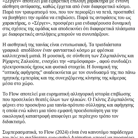
«Σέργεν» αποτελεί μια εξαιρετική επιλογή χαρακτήρα με έντονη
αίσθηση αντίφασης, καθώς έρχεται από έναν διαφορετικό κόσμο.
Παρά τον τραυματισμό του, που τον περιορίζει να πετά, προσπαθεί
να βοηθήσει την ομάδα να επιβιώσει. Παρά τις αντιφάσεις του ως
χαρακτήρας, ο «Σέργεν», προσφέρει μια ενδιαφέρουσα δυναμική
στις σχέσεις της ομάδας και αποδεικνύει ότι διαφορετικά πλάσματα
με διαφορετικές αντιλήψεις μπορούν να συνυπάρξουν.
Η αισθητική της ταινίας είναι εντυπωσιακή. Τα τρισδιάστατα
γραφικά αποδίδουν έναν φανταστικό κόσμο με φρέσκια
καλλιτεχνική ματιά. Η μουσική, σε σύνθεση των Ζιλμπαλόντις και
Ρίχαρντς Ζαλιούπε, ενισχύει την «ατμόσφαιρα» , αφού συνδυάζει
ηλεκτρονικούς ήχους και φυσικά στοιχεία. Η δυναμική της
“οπτικής αφήγησης” αναδεικνύεται με τον συνδυασμό της πιο πάνω
ηχητικής εμπειρίας και της συνεχιζόμενης κίνησης της κάμερας
μέσα στο χώρο.
Το Flow αποτελεί μια ευρηματική αλληγορική ιστορία επιβίωσης
που προσελκύει θεατές όλων των ηλικιών. Ο Γκίντις Ζιλμπαλόντις
φέρνει στο προσκήνιο μια ταινία-πρότυπο σύλληψης και αφήγησης
η οποία ενώ κάνει μια τόσο εμφανή προειδοποίηση για την
οικολογική καταστροφή αποφεύγει με περίτεχνο τρόπο τον
διδακτισμό.
Συμπερασματικά, το Flow (2024) είναι ένα καινοτόμο παράδειγμα
του πώς το ανεξάρτητο ευρωπαϊκό Αnimation μπορεί να προσφέρει