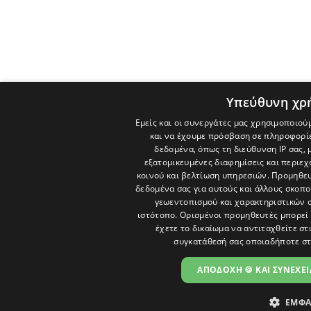
Υπεύθυνη χρ
Εμείς και οι συνεργάτες μας χρησιμοποιού
και να έχουμε πρόσβαση σε πληροφορί
δεδομένα, όπως τη διεύθυνση IP σας, 
εξατομικευμένες διαφημίσεις και περιε
κοινού και βελτίωση υπηρεσιών.
Προμηθευ
δεδομένα σας για αυτούς και άλλους σκο
γεωεντοπισμού και χαρακτηριστικών σ
ιστότοπο. Ορισμένοι προμηθευτές μπορεί 
έχετε το δικαίωμα να αντιταχθείτε στ
συγκατάθεσή σας οποιαδήποτε στ
ΑΠΟΔΟΧΗ 🍪 ΚΑΙ ΣΥΝΕΧΕΙ
ΕΜΦΑ