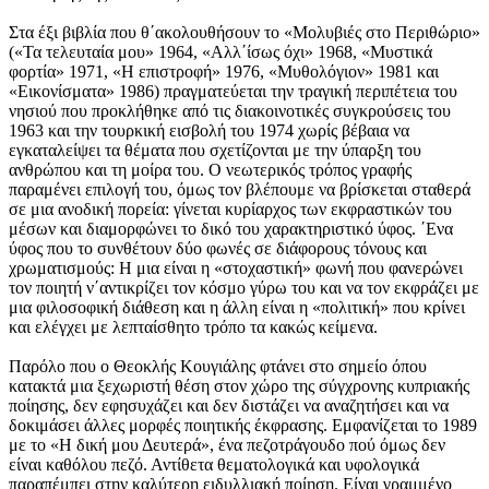
Στα έξι βιβλία που θ΄ακολουθήσουν το «Μολυβιές στο Περιθώριο»
(«Τα τελευταία μου» 1964, «Αλλ΄ίσως όχι» 1968, «Μυστικά
φορτία» 1971, «Η επιστροφή» 1976, «Μυθολόγιον» 1981 και
«Εικονίσματα» 1986) πραγματεύεται την τραγική περιπέτεια του
νησιού που προκλήθηκε από τις διακοινοτικές συγκρούσεις του
1963 και την τουρκική εισβολή του 1974 χωρίς βέβαια να
εγκαταλείψει τα θέματα που σχετίζονται με την ύπαρξη του
ανθρώπου και τη μοίρα του. Ο νεωτερικός τρόπος γραφής
παραμένει επιλογή του, όμως τον βλέπουμε να βρίσκεται σταθερά
σε μια ανοδική πορεία: γίνεται κυρίαρχος των εκφραστικών του
μέσων και διαμορφώνει το δικό του χαρακτηριστικό ύφος. ΄Ενα
ύφος που το συνθέτουν δύο φωνές σε διάφορους τόνους και
χρωματισμούς: Η μια είναι η «στοχαστική» φωνή που φανερώνει
τον ποιητή ν΄αντικρίζει τον κόσμο γύρω του και να τον εκφράζει με
μια φιλοσοφική διάθεση και η άλλη είναι η «πολιτική» που κρίνει
και ελέγχει με λεπταίσθητο τρόπο τα κακώς κείμενα.
Παρόλο που ο Θεοκλής Κουγιάλης φτάνει στο σημείο όπου
κατακτά μια ξεχωριστή θέση στον χώρο της σύγχρονης κυπριακής
ποίησης, δεν εφησυχάζει και δεν διστάζει να αναζητήσει και να
δοκιμάσει άλλες μορφές ποιητικής έκφρασης. Εμφανίζεται το 1989
με το «Η δική μου Δευτερά», ένα πεζοτράγουδο πού όμως δεν
είναι καθόλου πεζό. Αντίθετα θεματολογικά και υφολογικά
παραπέμπει στην καλύτερη ειδυλλιακή ποίηση. Είναι γραμμένο