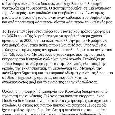
σ΄ένα ύφος καθαρό και διάφανο, που ξεχειλίζει από λυρισμό,
νοσταλγία και τρυφερότητα. Ο ποιητής προβαίνει σε μια ανάπλαση
της «Δευτεράς» των παιδικών και εφηβικών του χρόνων όμως
μέσα από την ποίησή του αποκτά έναν καθολικότερο συμβολισμό
και από προσωπική «Δευτερά» γίνεται «Δευτερά» του καθενός μας.
Το 1996 επιστρέφει στον χώρο του νεωτερικού τρόπου γραφής με
το βιβλίο του «Της Αερούσας» για να προβεί τέσσερα χρόνια
αργότερα, το 2000, σε μια άλλη «απόκλιση» με το «Εγκώμιον»,
ένα μακρύ, συνθετικό ποίημα που είναι αυτό που υποδηλώνει ο
τίτλος: ένας ύμνος προς τον ήρωα του απελευθερωτικού αγώνα του
’55-’59, Κυριάκο Μάτση. Κύριο χαρακτηριστικό της ποιητικής
έκφρασης του Κουγιάλη εδώ είναι η πολυφωνία. Συνδυάζει με
τρόπο θαυμαστό διάφορες μορφές της ελληνικής γλώσσας (την
αρχαία, την εκκλησιαστική, τη μεσαιωνική του Μαχαιρά, την
πανελλήνια δημοτική και το κυπριακό ιδίωμα) για να μας δώσει μια
σύνθεση ξεχωριστής αρμονίας και εκφραστικότητας
αναδεικνύοντας μαζί και το ενιαίο της ελληνικής γλώσσας.
Ολόκληρη η ποιητική δημιουργία του Κουγιάλη διακρίνεται από
την αρετή της συνέπειας. Ο λόγος του πάντοτε ισορροπημένος.
Πουθενά δεν διαπιστώνουμε φωνακτές χειρονομίες και αχρείαστα
στολίδια. Ο στίχος του παντού πυκνός και σφιχτοδεμένος χωρίς
ίχνος υφολογικής υποθερμίας. Αυτή η συνέπεια της ισορροπίας
χαρακτηρίζει και την τελευταία του συλλογή «΄Ανθρωπος στην