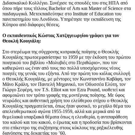
Διδασκαλικό Κολλέγιο. Συνέχισε τις σπουδές του στις ΗΠΑ από
όπου πήρε τους τίτλους Bachelor of Arts και Master of Science στα
παιδαγωγικά. Μετεκπαιδεύτηκε στο Institute of Education του
πανεπιστημίου του Λονδίνου. Υπηρέτησε την εκπαίδευση της
Κύπρου από διάφορες θέσεις.
Ο εκπαιδευτικός Κώστας Χατζηγεωργίου γράφει για τον
Θεοκλή Κουγιάλη:
Στο στερέωμα της σύγχρονης κυπριακής ποίησης ο Θεοκλής
Κουγιάλης πρωτοεμφανίστηκε το 1959 με την έκδοση του πρώτου
ποιητικού του βιβλίου «Μολυβιές στο Περιθώριο», που τον
καθιερώνει ως έναν από τους πιο πολλά υποσχόμενους νέους
ποιητές της γενιάς του εξήντα. Από την πρώτη του κιόλας συλλογή
ο Θεοκλής Κουγιάλης, με μέντορες τον Κωνσταντίνο Καβάφη, τον
Μάνο Κράλη, τον Παντελή Μηχανικό, τον Οδυσσέα Ελύτη, τον
Γιώργο Σεφέρη, τον T.S. Elliot και τον Ezra Pound, υιοθετεί και
αφομοιώνει τον τρόπο γραφής της μοντέρνας ποίησης. Με ύφος
νευρώδες και αυθεντική χρήση του ελεύθερου στίχου ο Θεοκλής
Κουγιάλης πραγματεύεται, όπως ήταν φυσικό, το μεγάλο θέμα του
απελευθερωτικού αγώνα 1955-1959, αλλά και μερικά από τα
θεμελιακά υπαρξιακά θέματα όπως η ελευθερία, η αντιπαράθεση
του καλού και του κακού, ο έρωτας και η προδοσία που βρίσκονται
στο επίκεντρο της συζήτησης στους κύκλους της ρηξικέλευθης
διανόησης της δεκαετίας του ’60.