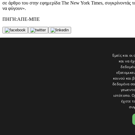
σε άρθρο του στην εφημερίδα The New York Times, συγκρίνοντάς τον
να φύγουν».
ΠΗΓΗ:ΑΠΕ-ΜΠΕ
Tags
ΕΙΔΗΣΕΙΣ
Εμείς και οι
λογοτεχνία
και να έ
politis
δεδομέν
εξατομικε
Τελευταία νέα
κοινού και 
δεδομένα σα
γεωεντο
ιστότοπο. Ο
έχετε τ
συγ
Το «Παράθυρο» είναι το πολιτιστικό ένθετο της εφημερίδας Πολίτης 
και στατικές, κριτικές προσεγγίσεις, λοξές ματιές. Βλέπουμε το δέν
Ακολουθήστε μας στα social