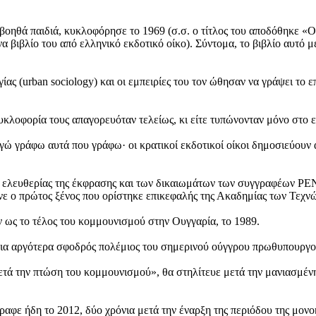
βοηθά παιδιά, κυκλοφόρησε το 1969 (σ.σ. ο τίτλος του αποδόθηκε «Ο
ένα βιβλίο του από ελληνικό εκδοτικό οίκο). Σύντομα, το βιβλίο αυτ
ίας (urban sociology) και οι εμπειρίες του τον ώθησαν να γράψει το 
υκλοφορία τους απαγορευόταν τελείως, κι είτε τυπώνονταν μόνο στο ε
εγώ γράφω αυτά που γράφω· οι κρατικοί εκδοτικοί οίκοι δημοσιεύουν
ελευθερίας της έκφρασης και των δικαιωμάτων των συγγραφέων PEN In
ινε ο πρώτος ξένος που ορίστηκε επικεφαλής της Ακαδημίας των Τεχν
ν ως το τέλος του κομμουνισμού στην Ουγγαρία, το 1989.
νια αργότερα σφοδρός πολέμιος του σημερινού ούγγρου πρωθυπουργ
ετά την πτώση του κομμουνισμού», θα στηλίτευε μετά την μανιασμένη
αφε ήδη το 2012, δύο χρόνια μετά την έναρξη της περιόδου της μον