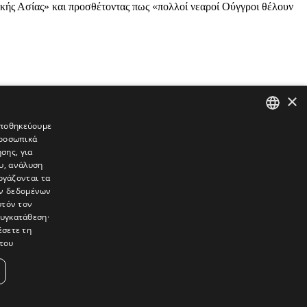
ρικής Ασίας» και προσθέτοντας πως «πολλοί νεαροί Ούγγροι θέλουν
×
 αποθηκεύουμε
προσωπικά
GREEK
σης, για
ENGLISH
υ, ανάλυση
ργάζονται τα
ών δεδομένων
υτόν τον
συγκατάθεση·
έσετε τη
του
συνεντεύξεις, συναντήσεις, ρεπορτάζ, ήχοι, εικόνες – κινούμενες