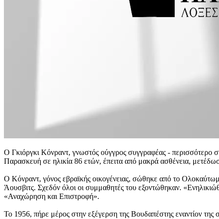
Ο Γκιόργκι Κόνραντ, γνωστός ούγγρος συγγραφέας - περισσότερο στ
Παρασκευή σε ηλικία 86 ετών, έπειτα από μακρά ασθένεια, μετέδωσ
Ο Κόνραντ, γόνος εβραϊκής οικογένειας, σώθηκε από το Ολοκαύτωμα
Άουσβιτς. Σχεδόν όλοι οι συμμαθητές του εξοντώθηκαν. «Ενηλικιώθ
«Αναχώρηση και Επιστροφή».
Το 1956, πήρε μέρος στην εξέγερση της Βουδαπέστης εναντίον της σ