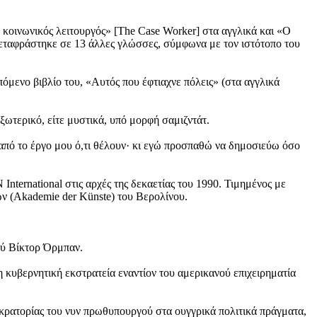
 κοινωνικός λειτουργός» [The Case Worker] στα αγγλικά και «Ο
ό μεταφράστηκε σε 13 άλλες γλώσσες, σύμφωνα με τον ιστότοπο του
επόμενο βιβλίο του, «Αυτός που έφτιαχνε πόλεις» (στα αγγλικά
ξωτερικό, είτε μυστικά, υπό μορφή σαμιζντάτ.
 από το έργο μου ό,τι θέλουν· κι εγώ προσπαθώ να δημοσιεύω όσο
ternational στις αρχές της δεκαετίας του 1990. Τιμημένος με
ών (Akademie der Künste) του Βερολίνου.
ού Βίκτορ Όρμπαν.
 κυβερνητική εκστρατεία εναντίον του αμερικανού επιχειρηματία
οκρατορίας του νυν πρωθυπουργού στα ουγγρικά πολιτικά πράγματα,