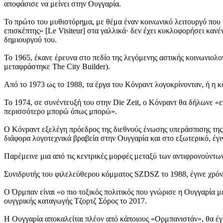
αποφάσισε να μείνει στην Ουγγαρία.
Το πρώτο του μυθιστόρημα, με θέμα έναν κοινωνικό λειτουργό που 
επισκέπτης» [Le Visiteur] στα γαλλικά· δεν έχει κυκλοφορήσει καν
δημιουργού του.
Το 1965, έκανε έρευνα στο πεδίο της λεγόμενης αστικής κοινωνιολογ
μεταφράστηκε The City Builder).
Από το 1973 ως το 1988, τα έργα του Κόνραντ λογοκρίνονταν, ή η κ
Το 1974, σε συνέντευξή του στην Die Zeit, ο Κόνραντ θα δήλωνε «
περισσότερο μπορώ όπως μπορώ».
Ο Κόνραντ εξελέγη πρόεδρος της διεθνούς ένωσης υπεράσπισης της 
διάφορα λογοτεχνικά βραβεία στην Ουγγαρία και στο εξωτερικό, έγ
Παρέμεινε μια από τις κεντρικές μορφές μεταξύ των αντιφρονούντω
Συνιδρυτής του φιλελεύθερου κόμματος SZDSZ το 1988, έγινε χρό
Ο Όρμπαν είναι «ο πιο τοξικός πολιτικός που γνώρισε η Ουγγαρία μ
ουγγρικής καταγωγής Τζορτζ Σόρος το 2017.
Η Ουγγαρία αποκαλείται πλέον από κάποιους «Ορμπανιστάν», θα έγρ