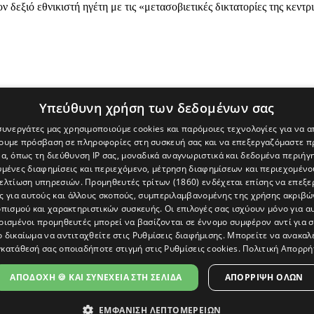
 δεξιό εθνικιστή ηγέτη με τις «μετασοβιετικές δικτατορίες της κεντ
Υπεύθυνη χρήση των δεδομένων σας
 συνεργάτες μας χρησιμοποιούμε cookies και παρόμοιες τεχνολογίες για να
χουμε πρόσβαση σε πληροφορίες στη συσκευή σας και να επεξεργαζόμαστε 
α, όπως τη διεύθυνση IP σας, μοναδικά αναγνωριστικά και δεδομένα περιήγη
υμένες διαφημίσεις και περιεχόμενο, μέτρηση διαφημίσεων και περιεχομένο
βελτίωση υπηρεσιών.
Προμηθευτές τρίτων (1860)
ενδέχεται επίσης να επεξε
ς για αυτούς και άλλους σκοπούς, συμπεριλαμβανομένης της χρήσης ακριβ
πισμού και χαρακτηριστικών συσκευής. Οι επιλογές σας ισχύουν μόνο για α
ρισμένοι προμηθευτές μπορεί να βασίζονται σε έννομο συμφέρον αντί για 
ο δικαίωμα να αντιταχθείτε στις
Ρυθμίσεις διαφήμισης
. Μπορείτε να ανακαλ
κατάθεσή σας οποιαδήποτε στιγμή στις
Ρυθμίσεις cookies
.
Πολιτική Απορρή
[Κύπρος] και του διαδικτυακού πόρταλ www.politis.com.cy. Ειδήσεις, 
τρο, δεν χάνουμε το δάσος.
ΑΠΟΔΟΧΗ 🍪 ΚΑΙ ΣΥΝΕΧΕΙΑ ΣΤΗ ΣΕΛΙΔΑ
ΑΠΌΡΡΙΨΗ ΌΛΩΝ
ΕΜΦΑΝΙΣΗ ΛΕΠΤΟΜΕΡΕΙΩΝ