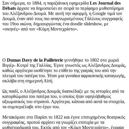
Σαν σήμερα, το 1884, η παριζιάνικη εφημερίδα
Les Journal des
Débats
άρχισε να δημοσιεύει σε σειρά το περίφημο μυθιστόρημα
του Αλέξανδρου Δουμά. Με αυτή την αφορμή, η Google τιμά τον
Δουμά, έναν από τους πιο αναγνωρισμένους Γάλλους συγγραφείς
του 19ου αιώνα, δημιουργώντας ένα doodle slideshow, με
«σκηνές» από τον «Κόμη Μοντεχρίστο».
Ο
Dumas Davy de la Pailleterie
γεννήθηκε το 1802 στο χωριό
Βιγιέρ- Κοτρέ της Γαλλίας. Έγινε γνωστός ως Αλέξανδρος Δουμάς,
καθώς αργότερα υιοθέτησε το επίθετο της γιαγιάς του από την
πλευρά του πατέρα του. Ήταν μια γυναίκα αφρικανικής καταγωγής,
σκλάβα στη σημερινή Αϊτή.
Ως παιδί, ο Αλέξανδρος Δουμάς διασκέδαζε με τις ιστορίες από τα
κατορθώματα του πατέρα του, ο οποίος ήταν υψηλόβαθμος
αξιωματικός του στρατού. Αργότερα, κάποια από αυτά τα στοιχεία,
τα συμπεριέλαβε στο έργο του.
Μετακόμισε στο Παρίσι το 1822 και έγινε επιτυχημένος θεατρικός
συγγραφέας, προτού αρχίσει να γνωρίζει επιτυχία με τα
μυθιστορήματά του. Εκτός από τον «Κόμη Μοντεχρίστο», έγραψε