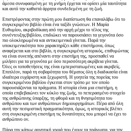
άμεσα συνυφασμένη με τη μνήμη έρχεται να ορίσει μία ταυτότητα
και αυτό την καθιστά άρρητα συνδεδεμένη με τη ζωή.
Επιστρέφοντας στην πρώτη μου διαπίστωση θα επαναλάβω ότι το
συγκεκριμένο βιβλίο είναι ένα ταξίδι γνώσεων. Η Μαρία
Ευθυμίου, ακριβοδίκαιη από την αρχή μέχρι το τέλος της
συνέντευξης/βιβλίου, επιδιώκει να παρουσιάσει τα γεγονότα όσο
πιο ολοκληρωμένα και αντικειμενικά γίνεται. Παρά την
υποκειμενικότητα που χαρακτηρίζει κάθε επιστήμονα, όπως
αναφέρεται και στο βιβλίο, η συγκεκριμένη ιστορικός, επιθυμώντας
να είναι συνεπής απέναντι στην επιστήμη της, προσπαθεί να
μιλήσει για τα γεγονότα με όσο περισσότερη ακρίβεια γίνεται.
Όλες οι τοποθετήσεις της είναι εμπεριστατωμένες και ακριβείς.
Επιπλέον, παρά τη σοβαρότητα του θέματος όλη η διαδικασία είναι
ιδιαίτερα ευχάριστη και ξεχωριστή. Η γοητεία της πορείας του
συγκεκριμένου βιβλίου έγκειται στον τρόπο με τον οποίο
παρουσιάζονται τα πράγματα. Η ιστορία είναι μια επιστήμη, η
οποία επιβεβαιώνει τον κύκλο της ζωής, το πεπερασμένο στοιχείο
της ανθρώπινης ύπαρξης, τη φθορά και τη θνησιμότητα του
ανθρώπου και των ανθρώπινων δημιουργημάτων. Πέρα από όλη
αυτή την πεσιμιστική πραγματικότητα, όμως, η ιστορικός βλέπει
στη συγκεκριμένη επιστήμη τις δυνατότητες που μπορεί να έχει το
ανθρώπινο ον.
Πάρα την κάπως αρνητική χροιά που έχουν τα πράγματα, για την