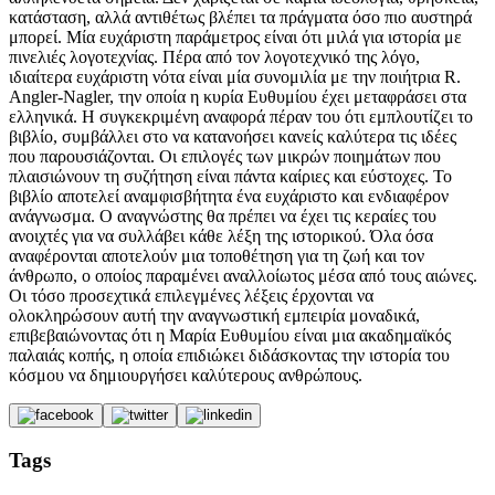
κατάσταση, αλλά αντιθέτως βλέπει τα πράγματα όσο πιο αυστηρά
μπορεί. Μία ευχάριστη παράμετρος είναι ότι μιλά για ιστορία με
πινελιές λογοτεχνίας. Πέρα από τον λογοτεχνικό της λόγο,
ιδιαίτερα ευχάριστη νότα είναι μία συνομιλία με την ποιήτρια R.
Angler-Nagler, την οποία η κυρία Ευθυμίου έχει μεταφράσει στα
ελληνικά. Η συγκεκριμένη αναφορά πέραν του ότι εμπλουτίζει το
βιβλίο, συμβάλλει στο να κατανοήσει κανείς καλύτερα τις ιδέες
που παρουσιάζονται. Οι επιλογές των μικρών ποιημάτων που
πλαισιώνουν τη συζήτηση είναι πάντα καίριες και εύστοχες. Το
βιβλίο αποτελεί αναμφισβήτητα ένα ευχάριστο και ενδιαφέρον
ανάγνωσμα. Ο αναγνώστης θα πρέπει να έχει τις κεραίες του
ανοιχτές για να συλλάβει κάθε λέξη της ιστορικού. Όλα όσα
αναφέρονται αποτελούν μια τοποθέτηση για τη ζωή και τον
άνθρωπο, ο οποίος παραμένει αναλλοίωτος μέσα από τους αιώνες.
Οι τόσο προσεχτικά επιλεγμένες λέξεις έρχονται να
ολοκληρώσουν αυτή την αναγνωστική εμπειρία μοναδικά,
επιβεβαιώνοντας ότι η Μαρία Ευθυμίου είναι μια ακαδημαϊκός
παλαιάς κοπής, η οποία επιδιώκει διδάσκοντας την ιστορία του
κόσμου να δημιουργήσει καλύτερους ανθρώπους.
Tags