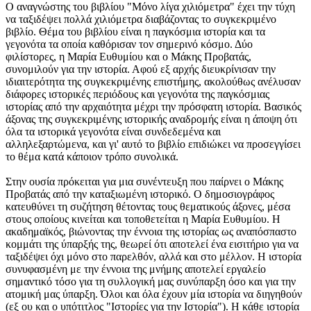
Ο αναγνώστης του βιβλίου "Μόνο λίγα χιλιόμετρα" έχει την τύχη
να ταξιδέψει πολλά χιλιόμετρα διαβάζοντας το συγκεκριμένο
βιβλίο. Θέμα του βιβλίου είναι η παγκόσμια ιστορία και τα
γεγονότα τα οποία καθόρισαν τον σημερινό κόσμο. Δύο
φιλίστορες, η Μαρία Ευθυμίου και ο Μάκης Προβατάς,
συνομιλούν για την ιστορία. Αφού εξ αρχής διευκρίνισαν την
ιδιαιτερότητα της συγκεκριμένης επιστήμης, ακολούθως ανέλυσαν
διάφορες ιστορικές περιόδους και γεγονότα της παγκόσμιας
ιστορίας από την αρχαιότητα μέχρι την πρόσφατη ιστορία. Βασικός
άξονας της συγκεκριμένης ιστορικής αναδρομής είναι η άποψη ότι
όλα τα ιστορικά γεγονότα είναι συνδεδεμένα και
αλληλεξαρτώμενα, και γι' αυτό το βιβλίο επιδιώκει να προσεγγίσει
το θέμα κατά κάποιον τρόπο συνολικά.
Στην ουσία πρόκειται για μια συνέντευξη που παίρνει ο Μάκης
Προβατάς από την καταξιωμένη ιστορικό. Ο δημοσιογράφος
κατευθύνει τη συζήτηση θέτοντας τους θεματικούς άξονες, μέσα
στους οποίους κινείται και τοποθετείται η Μαρία Ευθυμίου. Η
ακαδημαϊκός, βιώνοντας την έννοια της ιστορίας ως αναπόσπαστο
κομμάτι της ύπαρξής της, θεωρεί ότι αποτελεί ένα εισιτήριο για να
ταξιδέψει όχι μόνο στο παρελθόν, αλλά και στο μέλλον. Η ιστορία
συνυφασμένη με την έννοια της μνήμης αποτελεί εργαλείο
σημαντικό τόσο για τη συλλογική μας συνύπαρξη όσο και για την
ατομική μας ύπαρξη. Όλοι και όλα έχουν μία ιστορία να διηγηθούν
(εξ ου και ο υπότιτλος "Ιστορίες για την Ιστορία"). Η κάθε ιστορία