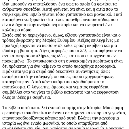
ίδια μπορούν να αποτελέσουν ένα φως το οποίο θα φωτίσει τα
ανθρώπινα σκοτάδια. Αυτή φαίνεται ότι είναι και η αιτία που το
συγκεκριμένο βιβλίο γίνεται τόσο γοητευτικό και μοναδικό. Γιατί
καταφέρνει να ξορκίσει στο τέλος τα ανθρώπινα σκοτάδια, που
είναι διάχυτα στην ανθρώπινη ιστορία και να ονειρευτεί ένα
καλύτερο αύριο.
Εκτός από το περιεχόμενο, όμως, εξίσου γοητευτικός είναι και ο
τρόπος έκφρασης της Μαρίας Ευθυμίου. Λέξεις επιλεγμένες με
προσοχή έρχονται να δώσουν σε κάθε φράση ακρίβεια και μια
ιδιαίτερη βαρύτητα. Λίγες οι φορές που οι λέξεις καταφέρνουν να
αντικατοπτρίσουν πλήρως τις ιδέες, κάτι που επιτυγχάνεται εν
προκειμένω. Το εντυπωσιακό στη συγκεκριμένη περίπτωση είναι
ότι πρόκειται για ένα κείμενο το οποίο παράχθηκε προφορικά.
Πρόκειται για μια σειρά από δεκαπέντε συναντήσεις, όπως
αναφέρεται στην εισαγωγή, οι οποίες, αφού ηχογραφήθηκαν,
καταγράφηκαν. Αυτό κάνει ακόμα πιο αξιοθαύμαστο το
αποτέλεσμα. Ο λόγος της, άμεσος και γεμάτος ευφράδεια,
συμβάλλει στο να γίνει το βιβλίο κατανοητό και να εκφραστούν
όλες οι ιδέες με σαφήνεια.
Το βιβλίο αυτό αποτελεί ένα φόρο τιμής στην Ιστορία. Μια ώριμη
ερευνήτρια τοποθετείται απέναντι σε σημαντικά ιστορικά γεγονότα,
επαναπροσδιορίζοντας κάποια από αυτά. Βλέπει την παγκόσμια
ιστορία ως ένα ενιαίο μωσαϊκό, το οποίο απαρτίζεται από
αλληλένδετα σημεία. Δεν χαρίζεται σε καμία ιδεολογία, θρησκεία,