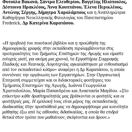
Φυτούλα Βακανά, Σάντρα Ελευθερίου, Βαγγέλης Ηλιόπουλος,
Δέσποινα Ηρακλέους, Άννα Κουππάνου, Έλενα Περικλέους,
Αντώνης Σέργης, Δήμητρα Χαραλάμπους
και η Αναπληρώτρια
Καθηγήτρια Νεοελληνικής Φιλολογίας του Πανεπιστημίου
Frederick,
Δρ Κατερίνα Καρατάσου.
«Η προβολή του ποιοτικού βιβλίου και η προώθηση της
δημιουργικής γραφής στην εκπαίδευση περιλαμβάνονται στις
προτεραιότητες του Τμήματος Επιστημών της Αγωγής και είμαστε
ευτυχείς γιατί, για ακόμη μια χρονιά, τα Εργαστήρια Συγγραφής
Παιδικής και Νεανικής Λογοτεχνίας αγκαλιάστηκαν με ενθουσιασμό
από τον εκπαιδευτικό κόσμο
» αναφέρει η Δρ Καρατάσου, η οποία
συντόνισε την οργάνωση των Εργαστηρίων. Στην Οργανωτική
Επιτροπή συμμετείχαν και οι διδακτορικές φοιτήτριες του
Τμήματος Επιστημών της Αγωγής, Ιωάννα Γεωργούλια
Χριστοδούλου, Μαρία Παπανδρέου και Αναστασία Μαγίδου.
«Στο
επίκεντρο κάθε δραστηριότητάς μας βρίσκονται οι φοιτητές και οι
φοιτήτριές μας. Η εμπλοκή τους είναι μέρος της εκπαιδευτικής
διαδικασίας στην προσπάθειά μας να δημιουργήσουμε μια κοινότητα
μάθησης έξω από τις αίθουσες διδασκαλίας, η οποία θα επιδρά
θετικά στον τρόπο που μαθαίνουν, σκέφτονται και δρουν.»