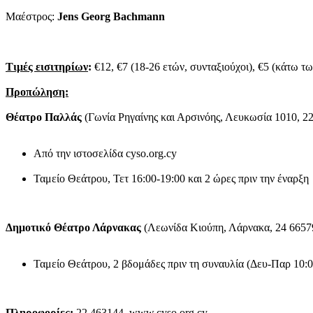
Μαέστρος:
Jens Georg Bachmann
Τιμές εισιτηρίων
:
€12, €7 (18-26 ετών, συνταξιούχοι), €5 (κάτω τω
Προπώληση:
Θέατρο Παλλάς
(Γωνία Ρηγαίνης και Αρσινόης, Λευκωσία 1010, 2
Aπό την ιστοσελίδα cyso.org.cy
Ταμείο Θεάτρου, Τετ 16:00-19:00 και 2 ώρες πριν την έναρξη
Δημοτικό Θέατρο Λάρνακας
(Λεωνίδα Κιούπη, Λάρνακα, 24 6657
Ταμείο Θεάτρου, 2 βδομάδες πριν τη συναυλία (Δευ-Παρ 10:00
Πληροφορίες:
22 463144, www.cyso.org.cy