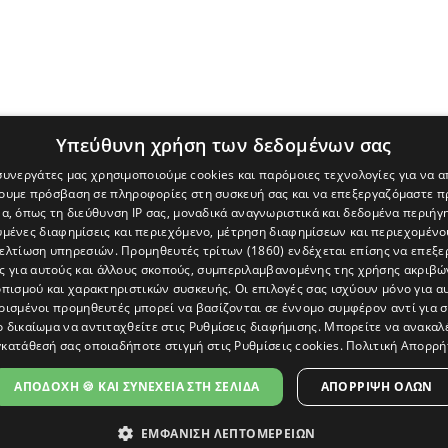
Υπεύθυνη χρήση των δεδομένων σας
 συνεργάτες μας χρησιμοποιούμε cookies και παρόμοιες τεχνολογίες για να
χουμε πρόσβαση σε πληροφορίες στη συσκευή σας και να επεξεργαζόμαστε 
α, όπως τη διεύθυνση IP σας, μοναδικά αναγνωριστικά και δεδομένα περιήγη
υμένες διαφημίσεις και περιεχόμενο, μέτρηση διαφημίσεων και περιεχομένο
βελτίωση υπηρεσιών.
Προμηθευτές τρίτων (1860)
ενδέχεται επίσης να επεξε
ς για αυτούς και άλλους σκοπούς, συμπεριλαμβανομένης της χρήσης ακριβ
πισμού και χαρακτηριστικών συσκευής. Οι επιλογές σας ισχύουν μόνο για α
ρισμένοι προμηθευτές μπορεί να βασίζονται σε έννομο συμφέρον αντί για 
ο δικαίωμα να αντιταχθείτε στις
Ρυθμίσεις διαφήμισης
. Μπορείτε να ανακαλ
κατάθεσή σας οποιαδήποτε στιγμή στις
Ρυθμίσεις cookies
.
Πολιτική Απορρή
[Κύπρος] και του διαδικτυακού πόρταλ www.politis.com.cy. Ειδήσεις, 
τρο, δεν χάνουμε το δάσος.
ΑΠΟΔΟΧΗ 🍪 ΚΑΙ ΣΥΝΕΧΕΙΑ ΣΤΗ ΣΕΛΙΔΑ
ΑΠΌΡΡΙΨΗ ΌΛΩΝ
ΕΜΦΑΝΙΣΗ ΛΕΠΤΟΜΕΡΕΙΩΝ