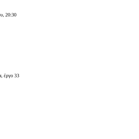
υ, 20:30
α, έργο 33