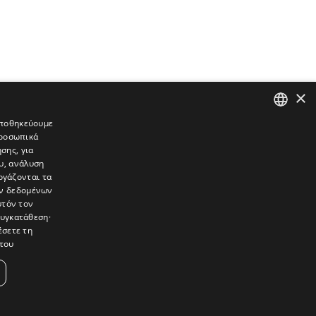
×
 αποθηκεύουμε
προσωπικά
GREEK
σης, για
ENGLISH
υ, ανάλυση
ργάζονται τα
ών δεδομένων
υτόν τον
συγκατάθεση·
έσετε τη
του
συνεντεύξεις, συναντήσεις, ρεπορτάζ, ήχοι, εικόνες – κινούμενες