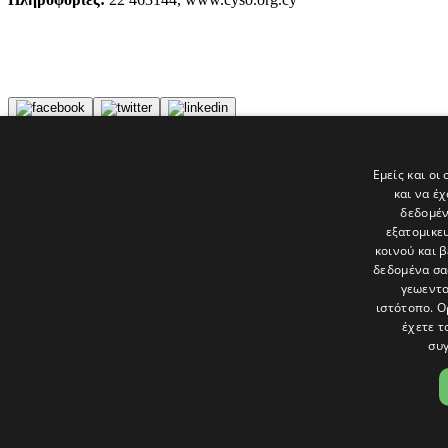
Tags
Εμείς και οι
ΡΙΚ
και να έ
Παραμύθι
δεδομέν
εξατομικε
Τελευταία νέα
κοινού και 
δεδομένα σα
γεωεντο
ιστότοπο. Ο
έχετε τ
συγ
Το «Παράθυρο» είναι το πολιτιστικό ένθετο της εφημερίδας Πολίτης 
και στατικές, κριτικές προσεγγίσεις, λοξές ματιές. Βλέπουμε το δέν
Ακολουθήστε μας στα social