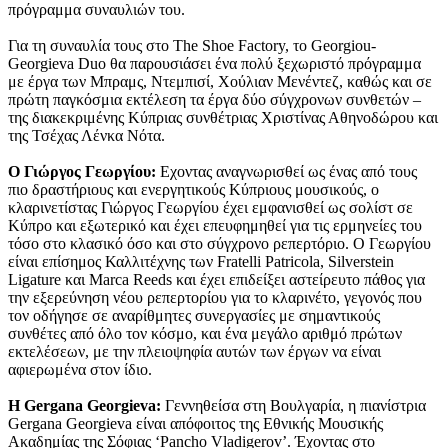
πρόγραμμα συναυλιών του.
Για τη συναυλία τους στο The Shoe Factory, το Georgiou-
Georgieva Duo θα παρουσιάσει ένα πολύ ξεχωριστό πρόγραμμα
με έργα των Μπραμς, Ντεμπισί, Χούλιαν Μενέντεζ, καθώς και σε
πρώτη παγκόσμια εκτέλεση τα έργα δύο σύγχρονων συνθετών –
της διακεκριμένης Κύπριας συνθέτριας Χριστίνας Αθηνοδώρου και
της Τσέχας Λένκα Νότα.
Ο Γιώργος Γεωργίου:
Εχοντας αναγνωρισθεί ως ένας από τους
πιο δραστήριους και ενεργητικούς Κύπριους μουσικούς, ο
κλαρινετίστας Γιώργος Γεωργίου έχει εμφανισθεί ως σολίστ σε
Κύπρο και εξωτερικό και έχει επευφημηθεί για τις ερμηνείες του
τόσο στο κλασικό όσο και στο σύγχρονο ρεπερτόριο. Ο Γεωργίου
είναι επίσημος Καλλιτέχνης των Fratelli Patricola, Silverstein
Ligature και Marca Reeds και έχει επιδείξει αστείρευτο πάθος για
την εξερεύνηση νέου ρεπερτορίου για το κλαρινέτο, γεγονός που
τον οδήγησε σε αναρίθμητες συνεργασίες με σημαντικούς
συνθέτες από όλο τον κόσμο, και ένα μεγάλο αριθμό πρώτων
εκτελέσεων, με την πλειοψηφία αυτών των έργων να είναι
αφιερωμένα στον ίδιο.
Η Gergana Georgieva:
Γεννηθείσα στη Βουλγαρία, η πιανίστρια
Gergana Georgieva είναι απόφοιτος της Εθνικής Μουσικής
Ακαδημίας της Σόφιας ‘Pancho Vladigerov’. Έχοντας στο