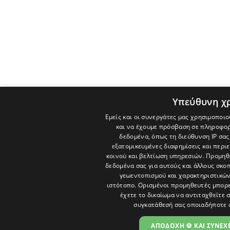
Υπεύθυνη χ
Εμείς και οι συνεργάτες μας χρησιμοποιο
και να έχουμε πρόσβαση σε πληροφορ
δεδομένα, όπως τη διεύθυνση IP σας
εξατομικευμένες διαφημίσεις και περι
κοινού και βελτίωση υπηρεσιών.
Προμηθε
δεδομένα σας για αυτούς και άλλους σκ
γεωεντοπισμού και χαρακτηριστικών 
ιστότοπο. Ορισμένοι προμηθευτές μπορε
έχετε το δικαίωμα να αντιταχθείτε 
συγκατάθεσή σας οποιαδήποτε 
ΑΠΟΔΟΧΗ 🍪 ΚΑΙ ΣΥΝΕΧΕ