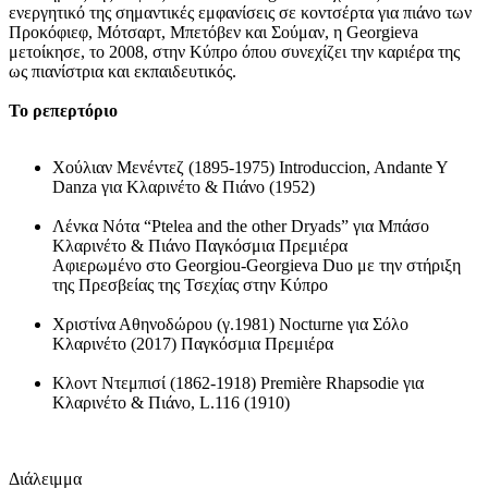
ενεργητικό της σημαντικές εμφανίσεις σε κοντσέρτα για πιάνο των
Προκόφιεφ, Μότσαρτ, Μπετόβεν και Σούμαν, η Georgieva
μετοίκησε, το 2008, στην Κύπρο όπου συνεχίζει την καριέρα της
ως πιανίστρια και εκπαιδευτικός.
Το ρεπερτόριο
Χούλιαν Μενέντεζ (1895-1975) Introduccion, Andante Y
Danza για Κλαρινέτο & Πιάνο (1952)
Λένκα Νότα “Ptelea and the other Dryads” για Μπάσο
Κλαρινέτο & Πιάνο Παγκόσμια Πρεμιέρα
Αφιερωμένο στο Georgiou-Georgieva Duo με την στήριξη
της Πρεσβείας της Τσεχίας στην Κύπρο
Χριστίνα Αθηνοδώρου (γ.1981) Nocturne για Σόλο
Κλαρινέτο (2017) Παγκόσμια Πρεμιέρα
Κλοντ Ντεμπισί (1862-1918) Première Rhapsodie για
Κλαρινέτο & Πιάνο, L.116 (1910)
Διάλειμμα