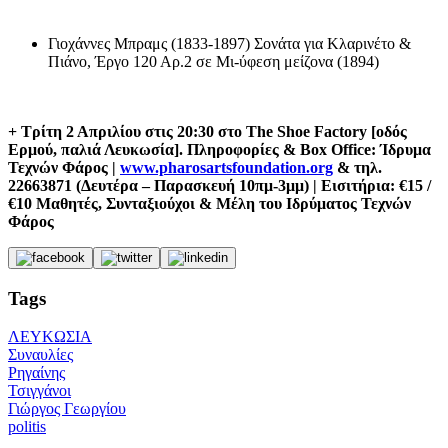
Γιοχάννες Μπραμς (1833-1897) Σονάτα για Κλαρινέτο &
Πιάνο, Έργο 120 Αρ.2 σε Μι-ύφεση μείζονα (1894)
+ Τρίτη 2 Απριλίου στις 20:30 στο The Shoe Factory [οδός
Ερμού, παλιά Λευκωσία].
Πληροφορίες & Box Office: Ίδρυμα
Τεχνών Φάρος |
www.pharosartsfoundation.org
& τηλ.
22663871 (Δευτέρα – Παρασκευή 10πμ-3μμ) | Εισιτήρια: €15 /
€10 Μαθητές, Συνταξιούχοι & Μέλη του Ιδρύματος Τεχνών
Φάρος
Tags
ΛΕΥΚΩΣΙΑ
Συναυλίες
Ρηγαίνης
Τσιγγάνοι
Γιώργος Γεωργίου
politis