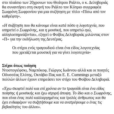
στο πλαίσιο των 20χρονων του Θεάτρου Ριάλτο, ο κ. Δεληβοριάς
θα συναντήσει στη σκηνή του Ριάλτο τον Κύπριο συγγραφέα
Σωφρόνη Σωφρονίου για μια συζήτηση με τίτλο «Πίσω από τον
καθρέφτη».
«Η συζήτηση που θα κάνουμε είναι κατά πόσο η λογοτεχνία, που
υπηρετεί ο Σωφρόνης, και η μουσική, που υπηρετώ εγώ,
αλληλοεπηρεάζονται»
, εξηγεί ο Φοίβος Δεληβοριάς μιλώντας στον
«Π» για την εκδήλωση της Δευτέρας.
Οι στίχοι ενός τραγουδιού είναι ένα είδος λογοτεχνίας
που χρειάζεται μουσική για να γίνει λογοτεχνία»
Στίχοι όπως ποίηση
Ντοστογιέφσκι, Ναμπόκοφ, Γιώργος Ιωάννου αλλά και οι ποιητές
Οδυσσέας Ελύτης, Οκτάβιο Πας και E. E. Cummings μεταξύ
πολλών άλλων έχουν επηρεάσει τον στίχο του Φοίβου Δεληβοριά.
«Έχω σκεφτεί πολύ και επί χρόνια αν το τραγούδι είναι ένα είδος
ποίησης ή μουσικής και έχω ισχυρή άποψη. Το ίδιο και ο Σωφρόνης,
που είναι ένας πολύ καλλιεργημένος και τρελός άνθρωπος και θα
έχει ενδιαφέρον να συζητήσουμε και να ανατρέψουμε ο ένας τις
βεβαιότητες του άλλου»
.