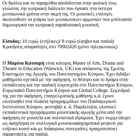
Οι θρύλοι και τα παραμύθια αποδίδονται στην φυσική τους
γλώσσα, την κυπριακή διάλεκτο που έφτασε στα ύστερα
μεσαιωνικά χρόνια στην ακμή της. Οι μουσικές επιλογές
ακολουθούν τα χνάρια των μεσαιωνικών αρμονιών που μπόλιασαν
δημιουργικά την κυπριακή παραδοσιακή μουσική.
Είσοδος:
10 ευρώ (ενήλικες)/ 8 ευρώ (έφηβοι και παιδιά)
Κρατήσεις απαραίτητες στο 70002420 (μόνο τηλεφωνικώς)
Η
Μαρίνα Κατσαρή
είναι κάτοχος Master of Arts, Drama and
Theatre in Education (Warwick, UK) και απόφοιτος της Σχολής
Επιστημών της Αγωγής του Πανεπιστημίου Κύπρου. Έχει διδάξει
μαθήματα σχετικά με την αφήγηση, το θέατρο και το δράμα στην
εκπαίδευση και την παιδική λογοτεχνία στο Πανεπιστήμιο Κύπρου,
Ευρωπαϊκό Πανεπιστήμιο Κύπρου και Global College. Σεμινάριά
της για την αφήγηση, επαγγελματικής μάθησης κ.ά. έχουν
υλοποιηθεί στα πλαίσια προγραμμάτων του Παιδαγωγικού
Ινστιτούτου Κύπρου, φεστιβάλ κ. ά. Παράλληλα, υλοποιεί
εκπαιδευτικά προγράμματα μουσειακής αγωγής μέσα από την
αφήγηση σε μουσεία και πολιτιστικά ιδρύματα. Έχει συμμετάσχει
ως αφηγήτρια σε συλλογικά μουσικοαφηγηματικά projects για
ενήλικο κοινό και με διάφορους συνεργάτες πραγματοποιεί
παραστάσεις για παιδιά.