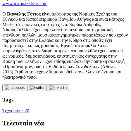
www.marinakatsari.com
Ο
Βαγγέλης Γέττος ε
ίναι απόφοιτος της Νομικής Σχολής του
Εθνικού και Καποδιστριακού Παν/μίου Αθήνας και είναι κάτοχος
Master στις ποινικές επιστήμες-Un. Sophia Antipolis,
Νίκαια,Γαλλία. Έχει επιμεληθεί το σενάριο και τη μουσική
επένδυση πολλών μουσικοαφηγηματικών παραστάσεων που έχουν
παρουσιαστεί στην Ελλάδα και την Κύπρο στις οποίες έχει
συμμετάσχει και ως μουσικός. Εργάζεται παράλληλα ως
κειμενογράφος στην διαφήμιση ενώ στο παρελθόν έχει εργαστεί
ως νομικός, δημοσιογράφος, επιστημονικός συνεργάτης στην
Βουλή των Ελλήνων. Έχει επίσης εκδώσει την ποιητική συλλογή
«Προσάναμμα», από τις Εκδόσεις των Συναδέλφων (Αθήνα,
2013). Άρθρα του έχουν δημοσιευθεί στον ελληνικό έντυπο και
ηλεκτρονικό τύπο.
Tags
Τεχνόπολις 20
Τελευταία νέα