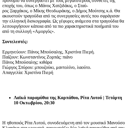
προνόμιο να συνεργαστεί με τους μεγαλύτερους συνθέτες της
εποχής του, όπως ο Μάνος Χατζιδάκις, ο Σταύ-
ρος Ξαρχάκος, ο Μίκης Θεοδωράκης, ο Δήμος Μούτσης κ.ά. Θα
ακουστούν τραγούδια από τις συνεργασίες αυτές που σφράγισαν
την ελληνική δισκογραφία. Ως γέφυρες ανάμεσα στα τραγούδια θα
λειτουργήσουν κάποια από τα πιο χαρακτηριστικά ποιήματά του
από τη συλλογή «Αμοργός».
Συντελεστές:
Ερμηνεύουν: Πάνος Μπούσαλης, Χριστίνα Πιερή.
Παίζουν: Κωνσταντίνος Ζορπάς: πιάνο
Πάνος Μπούσαλης: κιθάρα
Γιώργος Σπύρου: μπουζούκι, μαντολίνο, λαούτο.
Απαγγελία: Χριστίνα Πιερή
Λαϊκά παραμύθια της Καρπάθου, Ρίτα Λυτού | Τετάρτη
10 Οκτωβρίου, 20:30
Η ηθοποιός Ρίτα Λυτού, συνοδευόμενη από τον μουσικό Μανούσο
Κλαπάκη στα κρουστά, παρουσιάζει δύο λαϊκά παραμύθια από την