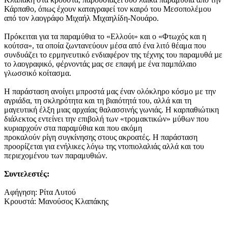
Κάρπαθο, όπως έχουν καταγραφεί τον καιρό του Μεσοπολέμου
από τον λαογράφο Μιχαήλ Μιχαηλίδη-Νουάρο.
Πρόκειται για τα παραμύθια το «Ελλούι» και ο «Φτωχός και η
κούτσα», τα οποία ζωντανεύουν μέσα από ένα λιτό θέαμα που
συνδυάζει το ερμηνευτικό ενδιαφέρον της τέχνης του παραμυθά µε
το λαογραφικό, φέρνοντάς µας σε επαφή µε ένα παμπάλαιο
γλωσσικό κοίτασμα.
Η παράσταση ανοίγει μπροστά μας έναν ολόκληρο κόσμο με την
αγριάδα, τη σκληρότητα και τη βιαιότητά του, αλλά και τη
μαγευτική έλξη μιας αρχαίας θαλασσινής γωνιάς. Η καρπαθιώτικη
διάλεκτος εντείνει την επιβολή των «τρομακτικών» μύθων που
κυριαρχούν στα παραμύθια και που ακόμη
προκαλούν ρίγη συγκίνησης στους ακροατές. Η παράσταση
προορίζεται για ενήλικες λόγω της ντοπιολαλιάς αλλά και του
περιεχομένου των παραμυθιών.
Συντελεστές:
Αφήγηση: Ρίτα Λυτού
Κρουστά: Μανούσος Κλαπάκης