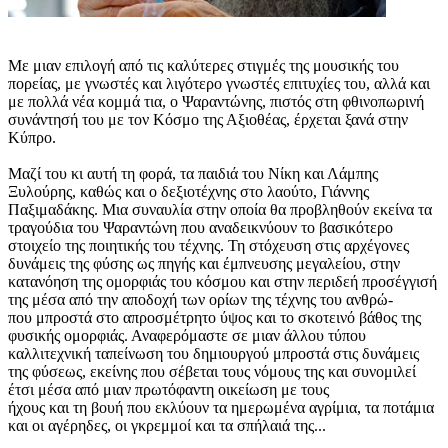
Με μιαν επιλογή από τις καλύτερες στιγμές της μουσικής του
πορείας, με γνωστές και λιγότερο γνωστές επιτυχίες του, αλλά και
με πολλά νέα κομμά τια, ο Ψαραντώνης, πιστός στη φθινοπωρινή
συνάντησή του με τον Κόσμο της Αξιοθέας, έρχεται ξανά στην
Κύπρο.
Μαζί του κι αυτή τη φορά, τα παιδιά του Νίκη και Λάμπης
Ξυλούρης, καθώς και ο δεξιοτέχνης στο λαούτο, Γιάννης
Παξιμαδάκης. Mια συναυλία στην οποία θα προβληθούν εκείνα τα
τραγούδια του Ψαραντώνη που αναδεικνύουν το βασικότερο
στοιχείο της ποιητικής του τέχνης. Τη στόχευση στις αρχέγονες
δυνάμεις της φύσης ως πηγής και έμπνευσης μεγαλείου, στην
κατανόηση της ομορφιάς του κόσμου και στην περιδεή προσέγγισή
της μέσα από την αποδοχή των ορίων της τέχνης του ανθρώ-
που μπροστά στο απροσμέτρητο ύψος και το σκοτεινό βάθος της
φυσικής ομορφιάς. Αναφερόμαστε σε μιαν άλλου τύπου
καλλιτεχνική ταπείνωση του δημιουργού μπροστά στις δυνάμεις
της φύσεως, εκείνης που σέβεται τους νόμους της και συνομιλεί
έτσι μέσα από μιαν πρωτόφαντη οικείωση με τους
ήχους και τη βουή που εκλύουν τα ημερωμένα αγρίμια, τα ποτάμια
και οι αγέρηδες, οι γκρεμμοί και τα σπήλαιά της...