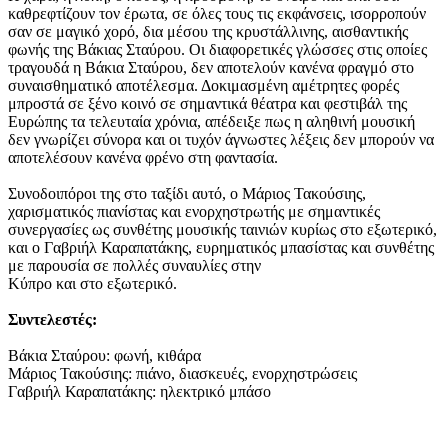
καθρεφτίζουν τον έρωτα, σε όλες τους τις εκφάνσεις, ισορροπούν
σαν σε μαγικό χορό, δια μέσου της κρυστάλλινης, αισθαντικής
φωνής της Βάκιας Σταύρου. Οι διαφορετικές γλώσσες στις οποίες
τραγουδά η Βάκια Σταύρου, δεν αποτελούν κανένα φραγμό στο
συναισθηματικό αποτέλεσμα. Δοκιμασμένη αμέτρητες φορές
μπροστά σε ξένο κοινό σε σημαντικά θέατρα και φεστιβάλ της
Ευρώπης τα τελευταία χρόνια, απέδειξε πως η αληθινή μουσική
δεν γνωρίζει σύνορα και οι τυχόν άγνωστες λέξεις δεν μπορούν να
αποτελέσουν κανένα φρένο στη φαντασία.
Συνοδοιπόροι της στο ταξίδι αυτό, ο Μάριος Τακούσιης,
χαρισματικός πιανίστας και ενορχηστρωτής με σημαντικές
συνεργασίες ως συνθέτης μουσικής ταινιών κυρίως στο εξωτερικό,
και ο Γαβριήλ Καραπατάκης, ευρηματικός μπασίστας και συνθέτης
με παρουσία σε πολλές συναυλίες στην
Κύπρο και στο εξωτερικό.
Συντελεστές:
Bάκια Σταύρου: φωνή, κιθάρα
Μάριος Τακούσιης: πιάνο, διασκευές, ενορχηστρώσεις
Γαβριήλ Καραπατάκης: ηλεκτρικό μπάσο