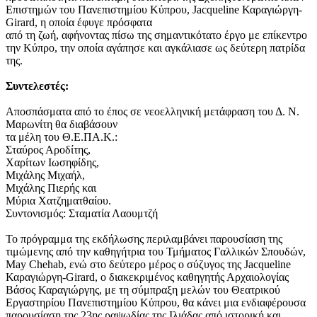
Επιστημών του Πανεπιστημίου Κύπρου, Jacqueline Καραγιώργη-
Girard, η οποία έφυγε πρόσφατα
από τη ζωή, αφήνοντας πίσω της σημαντικότατο έργο με επίκεντρο
την Κύπρο, την οποία αγάπησε και αγκάλιασε ως δεύτερη πατρίδα
της.
Συντελεστές:
Αποσπάσματα από το έπος σε νεοελληνική μετάφραση του Δ. Ν.
Μαρωνίτη θα διαβάσουν
τα μέλη του Θ.Ε.ΠΑ.Κ.:
Σταύρος Αροδίτης,
Χαρίτων Ιωσηφίδης,
Μιχάλης Μιχαήλ,
Μιχάλης Πιερής και
Μύρια Χατζηματθαίου.
Συντονισμός: Σταματία Λαουμτζή
Το πρόγραμμα της εκδήλωσης περιλαμβάνει παρουσίαση της
τιμώμενης από την καθηγήτρια του Τμήματος Γαλλικών Σπουδών,
May Chehab, ενώ στο δεύτερο μέρος ο σύζυγος της Jacqueline
Καραγιώργη-Girard, ο διακεκριμένος καθηγητής Αρχαιολογίας
Βάσος Καραγιώργης, με τη σύμπραξη μελών του Θεατρικού
Εργαστηρίου Πανεπιστημίου Κύπρου, θα κάνει μια ενδιαφέρουσα
παρουσίαση της 23ης ραψωδίας της Ιλιάδας από ιστορική και