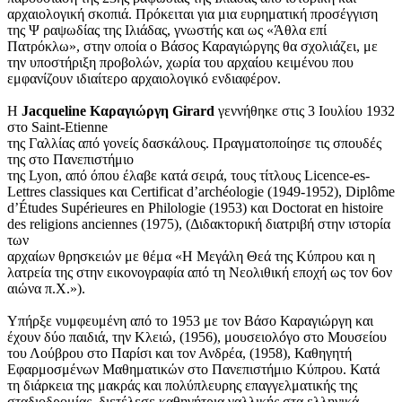
αρχαιολογική σκοπιά. Πρόκειται για μια ευρηματική προσέγγιση
της Ψ ραψωδίας της Ιλιάδας, γνωστής και ως «Άθλα επί
Πατρόκλω», στην οποία ο Βάσος Καραγιώργης θα σχολιάζει, με
την υποστήριξη προβολών, χωρία του αρχαίου κειμένου που
εμφανίζουν ιδιαίτερο αρχαιολογικό ενδιαφέρον.
H
Jacqueline Καραγιώργη Girard
γεννήθηκε στις 3 Ιουλίου 1932
στο Saint-Etienne
της Γαλλίας από γονείς δασκάλους. Πραγματοποίησε τις σπουδές
της στο Πανεπιστήμιο
της Lyon, από όπου έλαβε κατά σειρά, τους τίτλους Licence-es-
Lettres classiques και Certificat d’archéologie (1949-1952), Diplôme
d’Études Supérieures en Philologie (1953) και Doctorat en histoire
des religions anciennes (1975), (Διδακτορική διατριβή στην ιστορία
των
αρχαίων θρησκειών με θέμα «Η Μεγάλη Θεά της Κύπρου και η
λατρεία της στην εικονογραφία από τη Νεολιθική εποχή ως τον 6ον
αιώνα π.Χ.»).
Υπήρξε νυμφευμένη από το 1953 με τον Βάσο Καραγιώργη και
έχουν δύο παιδιά, την Κλειώ, (1956), μουσειολóγο στο Μουσείου
του Λούβρου στο Παρίσι και τον Ανδρέα, (1958), Καθηγητή
Εφαρμοσμένων Μαθηματικών στο Πανεπιστήμιο Κύπρου. Κατά
τη διάρκεια της μακράς και πολύπλευρης επαγγελματικής της
σταδιοδρομίας, διετέλεσε καθηγήτρια γαλλικής στα ελληνικά