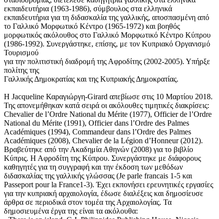
εκπαιδευτήρια (1963-1986), σύμβουλος στα ελληνικά
εκπαιδευτήρια για τη διδασκαλία της γαλλικής, αποσπασμένη από
το Γαλλικό Μορφωτικό Κέντρο (1965-1972) και βοηθός
μορφωτικός ακόλουθος στο Γαλλικό Μορφωτικό Κέντρο Κύπρου
(1986-1992). Συνεργάστηκε, επίσης, με τον Κυπριακό Οργανισμό
Τουρισμού
για την πολιτιστική διαδρομή της Αφροδίτης (2002-2005). Υπήρξε
πολίτης της
Γαλλικής Δημοκρατίας και της Κυπριακής Δημοκρατίας.
H Jacqueline Καραγιώργη-Girard απεβίωσε στις 10 Μαρτίου 2018.
Της απονεμήθηκαν κατά σειρά οι ακόλουθες τιμητικές διακρίσεις:
Chevalier de l’Ordre National du Mérite (1977), Officier de l’Ordre
National du Mérite (1991), Officier dans l’Ordre des Palmes
Académiques (1994), Commandeur dans l’Ordre des Palmes
Académiques (2008), Chevalier de la Légion d’Honneur (2012).
Βραβεύτηκε από την Ακαδημία Αθηνών (2008) για το βιβλίο
Κύπρις. Η Αφροδίτη της Κύπρου. Συνεργάστηκε με διάφορους
καθηγητές για τη συγγραφή και την έκδοση των μεθόδων
διδασκαλίας της γαλλικής γλώσσας (Je parle francais 1-5 και
Passeport pour la France1-3). Έχει εκπονήσει ερευνητικές εργασίες
για την κυπριακή αρχαιολογία, έδωσε διαλέξεις και δημοσίευσε
άρθρα σε περιοδικά στον τομέα της Αρχαιολογίας. Τα
δημοσιευμένα έργα της είναι τα ακόλουθα: