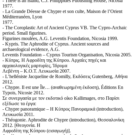
- There is an island, C.J. Philippides Publishing House, Nicosia
1977.
- La Grande Déesse de Chypre et son culte, Maison de l’Orient
Méditerranéen, Lyon
1977.
- The Coroplastic Art of Ancient Cyprus VB. The Cypro-Archaic
period. Small figurines.
Figurines moulées, A.G. Leventis Foundation, Nicosia 1999.
- Kypris. The Aphrodite of Cyprus. Ancient sources and
archaeological evidence, A.G.
Leventis Foundation – Cyprus Tourism Organisation, Nicosia 2005.
- Κύπρις. Η Αφροδίτη της Κύπρου. Αρχαίες πηγές και
αρχαιολογικές μαρτυρίες, Ίδρυμα
Λεβέντη – Κ.Ο.Τ. Λευκωσία 2007.
- L’helléniste Jacqueline de Romilly, Εκδόσεις Gutenberg, Αθήνα
2012.
- Chypre. Il est une Île… (αναθεωρημένη έκδοση), Éditions En
Typois, Nicosie 2012.
Σε συνεργασία με τον εκδοτικό οíκο Kallimages, στο Παρίσι
εξέδωσε τα έργα:
- Chypre panoramique – Η Κύπρος Πανοραμικά (introduction),
Λευκωσία 2011.
- Théogonie. Aphrodite de Chypre (introduction), Θεσσαλονίκη
2012. [Θεογονία. Η
Αφροδίτη της Κύπρου (εισαγωγή)].