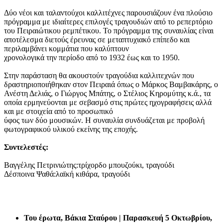
Δύο νέοι και ταλαντούχοι καλλιτέχνες παρουσιάζουν ένα πλούσιο
πρόγραμμα με ιδιαίτερες επιλογές τραγουδιών από το ρεπερτόριο
του Πειραιώτικου ρεμπέτικου. Το πρόγραμμα της συναυλίας είναι
αποτέλεσμα διετούς έρευνας σε μεταπτυχιακό επίπεδο και
περιλαμβάνει κομμάτια που καλύπτουν
χρονολογικά την περίοδο από το 1932 έως και το 1950.
Στην παράσταση θα ακουστούν τραγούδια καλλιτεχνών που
δραστηριοποιήθηκαν στον Πειραιά όπως ο Μάρκος Βαμβακάρης, ο
Ανέστη Δελιάς, ο Γιώργος Μπάτης, ο Στέλιος Κηρομύτης κ.ά., τα
οποία ερμηνεύονται με σεβασμό στις πρώτες ηχογραφήσεις αλλά
και με στοιχεία από το προσωπικό
ύφος των δύο μουσικών. Η συναυλία συνδυάζεται με προβολή
φωτογραφικού υλικού εκείνης της εποχής.
Συντελεστές:
Βαγγέλης Πετρινιώτης:τρίχορδο μπουζούκι, τραγούδι
Δέσποινα Ψαθά:λαϊκή κιθάρα, τραγούδι
Του έρωτα, Βάκια Σταύρου | Παρασκευή 5 Οκτωβρίου,