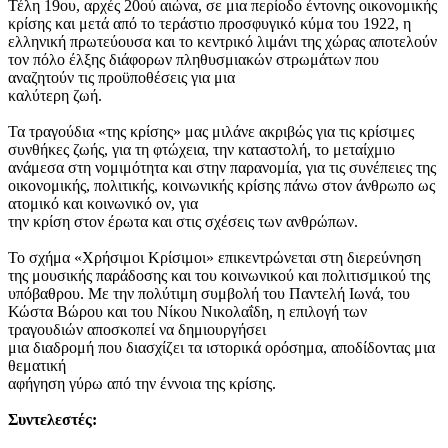
Τέλη 19ου, αρχές 20ού αιώνα, σε μια περίοδο έντονης οικονομικής
κρίσης και μετά από το τεράστιο προσφυγικό κύμα του 1922, η
ελληνική πρωτεύουσα και το κεντρικό λιμάνι της χώρας αποτελούν
τον πόλο έλξης διάφορων πληθυσμιακών στρωμάτων που
αναζητούν τις προϋποθέσεις για μια
καλύτερη ζωή.
Τα τραγούδια «της κρίσης» μας μιλάνε ακριβώς για τις κρίσιμες
συνθήκες ζωής, για τη φτώχεια, την καταστολή, το μεταίχμιο
ανάμεσα στη νομιμότητα και στην παρανομία, για τις συνέπειες της
οικονομικής, πολιτικής, κοινωνικής κρίσης πάνω στον άνθρωπο ως
ατομικό και κοινωνικό ον, για
την κρίση στον έρωτα και στις σχέσεις των ανθρώπων.
Το σχήμα «Χρήσιμοι Κρίσιμοι» επικεντρώνεται στη διερεύνηση
της μουσικής παράδοσης και του κοινωνικού και πολιτισμικού της
υπόβαθρου. Με την πολύτιμη συμβολή του Παντελή Ιωνά, του
Κώστα Βώρου και του Νίκου Νικολαΐδη, η επιλογή των
τραγουδιών αποσκοπεί να δημιουργήσει
μια διαδρομή που διασχίζει τα ιστορικά ορόσημα, αποδίδοντας μια
θεματική
αφήγηση γύρω από την έννοια της κρίσης.
Συντελεστές: