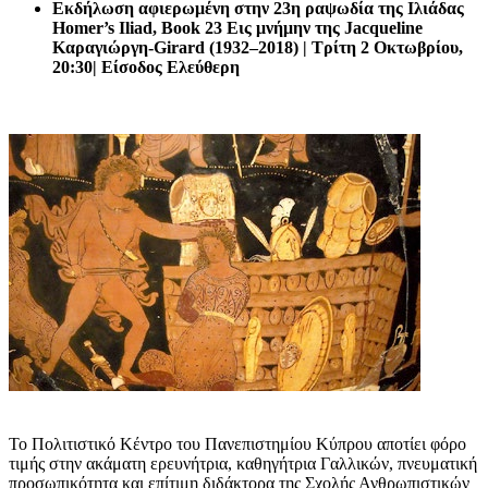
Εκδήλωση αφιερωμένη στην 23η ραψωδία της Ιλιάδας
Homer’s Iliad, Book 23 Εις μνήμην της Jacqueline
Καραγιώργη-Girard (1932–2018) | Τρίτη 2 Οκτωβρίου,
20:30| Είσοδος Ελεύθερη
Το Πολιτιστικό Κέντρο του Πανεπιστημίου Κύπρου αποτίει φόρο
τιμής στην ακάματη ερευνήτρια, καθηγήτρια Γαλλικών, πνευματική
προσωπικότητα και επίτιμη διδάκτορα της Σχολής Ανθρωπιστικών