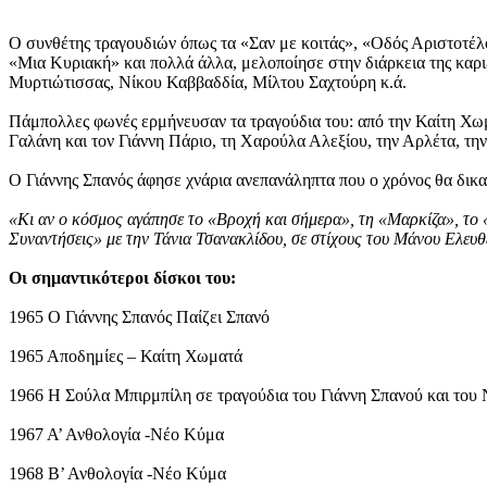
Ο συνθέτης τραγουδιών όπως τα «Σαν με κοιτάς», «Οδός Αριστοτέλ
«Μια Κυριακή» και πολλά άλλα, μελοποίησε στην διάρκεια της κα
Μυρτιώτισσας, Νίκου Καββαδδία, Μίλτου Σαχτούρη κ.ά.
Πάμπολλες φωνές ερμήνευσαν τα τραγούδια του: από την Καίτη Χωμ
Γαλάνη και τον Γιάννη Πάριο, τη Χαρούλα Αλεξίου, την Αρλέτα, τ
Ο Γιάννης Σπανός άφησε χνάρια ανεπανάληπτα που ο χρόνος θα δικα
«Κι αν ο κόσμος αγάπησε το «Βροχή και σήμερα», τη «Μαρκίζα», το «Μ
Συναντήσεις» με την Τάνια Τσανακλίδου, σε στίχους του Μάνου Ελευθ
Οι σημαντικότεροι δίσκοι του:
1965 Ο Γιάννης Σπανός Παίζει Σπανό
1965 Αποδημίες – Καίτη Χωματά
1966 Η Σούλα Μπιρμπίλη σε τραγούδια του Γιάννη Σπανού και το
1967 Α’ Ανθολογία -Νέο Κύμα
1968 Β’ Ανθολογία -Νέο Κύμα