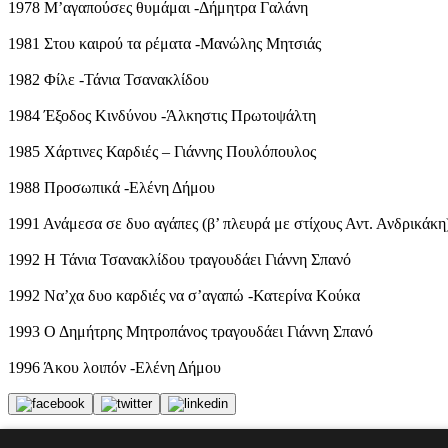
1978 Μ’αγαπούσες θυμάμαι -Δήμητρα Γαλάνη
1981 Στου καιρού τα ρέματα -Μανώλης Μητσιάς
1982 Φίλε -Τάνια Τσανακλίδου
1984 Έξοδος Κινδύνου -Άλκηστις Πρωτοψάλτη
1985 Χάρτινες Καρδιές – Γιάννης Πουλόπουλος
1988 Προσωπικά -Ελένη Δήμου
1991 Ανάμεσα σε δυο αγάπες (β’ πλευρά με στίχους Αντ. Ανδρικάκ
1992 Η Τάνια Τσανακλίδου τραγουδάει Γιάννη Σπανό
1992 Να’χα δυο καρδιές να σ’αγαπώ -Κατερίνα Κούκα
1993 Ο Δημήτρης Μητροπάνος τραγουδάει Γιάννη Σπανό
1996 Άκου λοιπόν -Ελένη Δήμου
Tags