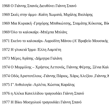
1968 Ο Γιάννης Σπανός Διευθύνει Γιάννη Σπανό
1969 Σκιές στην άμμο -Καίτη Χωματά, Μιχάλης Βιολάρης
1969 Μια Κυριακή -Γρηγόρης Μπιθικώτσης, Σταμάτης Κόκοτας, Βί
1969 Όλο το καλοκαίρι -Μπέμπα Μπλάνς
1971 Εκείνο το καλοκαίρι- Αφροδίτη Μάνου (Α’ Βραβείο Μουσικής
1972 Η γλυκειά Ίρμα -Έλλη Λαμπέτη
1973 Μέρες Αγάπης -Δήμητρα Γαλάνη
1974 Ο Μορμόλης – Χρήστος Λεττονός, Γιάννης Φέρτης, Ξένια Καλ
1974 Οδός Αριστοτέλους -Γιάννης Πάριος, Χάρις Αλεξίου ,Γιάννης 
1975 Γ’ Ανθολογία -Αρλέτα, Κώστας Καράλης
1976 η Αλέκα Κανελλίδου τραγουδάει Γιάννη Σπανό
1977 Η Βίκυ Μοσχολιού τραγουδάει Γιάννη Σπανό