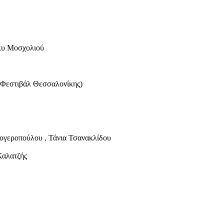
κυ Μοσχολιού
 Φεστιβάλ Θεσσαλονίκης)
ογεροπούλου , Τάνια Τσανακλίδου
Καλατζής