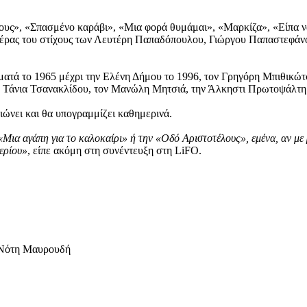
ους», «Σπασμένο καράβι», «Μια φορά θυμάμαι», «Μαρκίζα», «Είπα ν
ριέρας του στίχους των Λευτέρη Παπαδόπουλου, Γιώργου Παπαστεφάν
ατά το 1965 μέχρι την Ελένη Δήμου το 1996, τον Γρηγόρη Μπιθικώτ
ην Τάνια Τσανακλίδου, τον Μανώλη Μητσιά, την Άλκηστι Πρωτοψάλτη
ιώνει και θα υπογραμμίζει καθημερινά.
ια αγάπη για το καλοκαίρι» ή την «Οδό Αριστοτέλους», εμένα, αν με ρ
ερίου»
, είπε ακόμη στη συνέντευξη στη LiFO.
υ Νότη Μαυρουδή