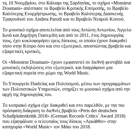
τις 10 Νοεμβρίου, στο Κάλιαρι της Σαρδηνίας, το σχήμα «Monsieur
Doumani» απέσπασε το Βραβείο Κριτικής Επιτροπής, το Βραβείο
Καλύτερης Ενορχήστρωσης, το Βραβείο Καλύτερης Διασκευής
Τραγουδιού του Andrea Parodi και το Βραβείο Νεαρού Κοινού.
Το μουσικό σχήμα αποτελείται από τους Αντώνη Αντωνίου, Άγγελο
Ιωνά και Δημήτρη Γιασεμίδη και από το 2011, έτος δημιουργίας
τους, έχει κυκλοφορήσει τρεις δίσκους, οι οποίοι έχουν διακριθεί
τόσο στην Κύπρο όσο και στο εξωτερικό, αποσπώντας βραβεία και
εξαιρετικές κριτικές.
Οι «Monsieur Doumani» έχουν εμφανιστεί σε διεθνή φεστιβάλ και
μουσικές εκδηλώσεις στο εξωτερικό, και διαγράφουν μια
εξαιρετική πορεία στο χώρο της World Music.
Το Υπουργείο Παιδείας και Πολιτισμού, μέσω των προγραμμάτων
των Πολιτιστικών Υπηρεσιών, στηρίζει το μουσικό σχήμα από την
αρχή της δημιουργίας του.
Το κυπριακό σχήμα είχε διακριθεί και στο παρελθόν, με την πιο
πρόσφατη διάκριση το διεθνές βραβείο «Preis der deutschen
Schallplattenkritik 2018» (German Records Critics` Award 2018)
που εξασφάλισε ο τελευταίος τους δίσκος «Αγκάθθιν» στην
κατηγορία «World Music» τον Μάιο του 2018.