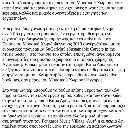
και σ΄αυτό καταγράφεται η εμπειρία του Μουσικού Χωριού μέσα
από πλάνα από τα εργαστήρια, τις νυχτερινές συναυλίες και τα jam
sessions, καθώς και μικρές συνεντεύξεις με εισηγητές των
εργαστηρίων.
Η περσινή διοργάνωση ήταν η έκτη στη σειρά και φιλοξένησε
εννιά (9) εργαστήρια μουσικής, ένα εργαστήρι θεάτρου, ένα
εργαστήρι ραδιοφωνικής παραγωγής και ένα artist residency.
Επίσης, το Μουσικό Χωριό Φέγγαρος 2019 συνεργάστηκε με το
ευρωπαϊκό πρόγραμμα SuCarMuS (Sustainable Careers in the
Music Sector), στο πλαίσιο του οποίου επιλεγμένοι αναδυόμενοι
επαγγελματίες του μουσικού χώρου από διάφορες χώρες της
Ανατολικής Ευρώπης κατέφθασαν στο χωριό Κάτω Δρυς για να
διεξάγουν συναντήσεις και mentoring sessions σε θεματικές όπως η
διοργάνωση μουσικών φεστιβάλ, η προώθηση συναυλιών, live
bookings, σαν μέρος του Μουσικού Χωριού Φέγγαρος.
Στο ντοκιμαντέρ μπορούμε να δούμε επίσης μέρος των τελικών
παρουσιάσεων του κάθε εργαστηρίου, καθώς και των συναυλιών
στην πλατεία του χωριού Κάτω Δρυς, οι οποίες ήταν δωρεάν και
ανοιχτές για το κοινό. Ακόμα, η κάμερα του Χριστοφή παρουσιάζει
την προοπτική τόσο των θεατών όσο και των συμμετεχόντων κατά
τα βραδινά jam sessions, τα οποία αποτελούν μια ιδιαίτερα
σημαντική πτυχή του Fengaros Music Village. Αυτή η εμπειρία δεν
παρέχει στους σπουδαστές μόνο την ευκαιρία να παίξουν ζωντανά