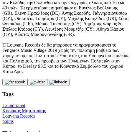
την Ελλάδα, την Ολλανδία και την Ουγγαρία, ηλικίας από 16 έως
49 ετών. Τα εργαστήρια εισηγήθηκαν οι Ευγένιος Βούλγαρης
(GR), Ελένη Ηρακλέους (DE), Άντης Σκορδής, Γιάννης Διονυσίου
(CY), Οδυσσέας Τουμάζου (CY), Μιχάλης Καπηλίδης (GR), Σόφη
Φετοκάκη (UK), Μάριος Τακούσιης (CY), Δημήτρης Φυρίος &
Στέλιος Κτόρας (CY), Λευτέρης Μουμτζής (CY), Αθηνά Κάσιου
(CY), Κώστας Μακρυγιαννάκης (GR).
H Louvana Records δε θα μπορούσε να πραγματοποιήσει το
Fengaros Music Village 2019 χωρίς την πολύτιμη βοήθεια των
χορηγών της: τις Πολιτιστικές Υπηρεσίες του Υπουργείου Παιδείας
και Πολιτισμού, την πρεσβεία των Ηνωμένων Πολιτειών στην
Κύπρο, το DeeJay 93.5 και το Κοινοτικό Συμβούλιο του χωριού
Κάτω Δρυς.
Tags
Laundromat
Κυριάκος Μητσοτάκης
Louvana Records
politis