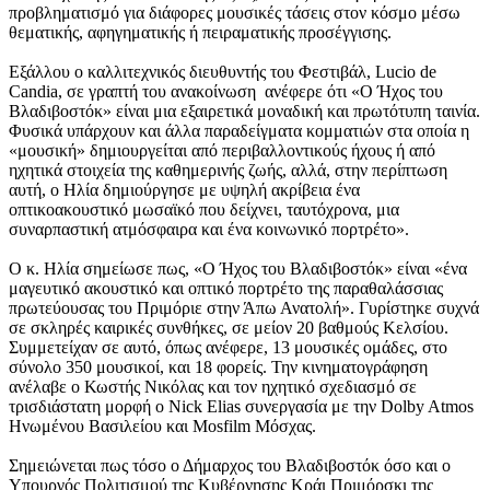
προβληματισμό για διάφορες μουσικές τάσεις στον κόσμο μέσω
θεματικής, αφηγηματικής ή πειραματικής προσέγγισης.
Εξάλλου ο καλλιτεχνικός διευθυντής του Φεστιβάλ, Lucio de
Candia, σε γραπτή του ανακοίνωση ανέφερε ότι «Ο Ήχος του
Βλαδιβοστόκ» είναι μια εξαιρετικά μοναδική και πρωτότυπη ταινία.
Φυσικά υπάρχουν και άλλα παραδείγματα κομματιών στα οποία η
«μουσική» δημιουργείται από περιβαλλοντικούς ήχους ή από
ηχητικά στοιχεία της καθημερινής ζωής, αλλά, στην περίπτωση
αυτή, ο Ηλία δημιούργησε με υψηλή ακρίβεια ένα
οπτικοακουστικό μωσαϊκό που δείχνει, ταυτόχρονα, μια
συναρπαστική ατμόσφαιρα και ένα κοινωνικό πορτρέτο».
Ο κ. Ηλία σημείωσε πως, «Ο Ήχος του Βλαδιβοστόκ» είναι «ένα
μαγευτικό ακουστικό και οπτικό πορτρέτο της παραθαλάσσιας
πρωτεύουσας του Πριμόριε στην Άπω Ανατολή». Γυρίστηκε συχνά
σε σκληρές καιρικές συνθήκες, σε μείον 20 βαθμούς Κελσίου.
Συμμετείχαν σε αυτό, όπως ανέφερε, 13 μουσικές ομάδες, στο
σύνολο 350 μουσικοί, και 18 φορείς. Την κινηματογράφηση
ανέλαβε ο Κωστής Νικόλας και τον ηχητικό σχεδιασμό σε
τρισδιάστατη μορφή ο Nick Elias συνεργασία με την Dolby Atmos
Ηνωμένου Βασιλείου και Mosfilm Μόσχας.
Σημειώνεται πως τόσο ο Δήμαρχος του Βλαδιβοστόκ όσο και ο
Υπουργός Πολιτισμού της Κυβέρνησης Κράι Πριμόρσκι της