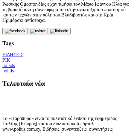
Ρωσικής Ομοσπονδίας είχαν τιμήσει τον Μάριο Ιωάννου Ηλία για
τη βαρυσήμαντη συνεισφορά του στην ανάπτυξη του πολιτισμού
και των τεχνών στην πόλη του Βλαδιβοστόκ και στο Κράι
Πριμόρσκι αντίστοιχα.
Tags
ΕΙΔΗΣΕΙΣ
ΡΙΚ
no-ads
politis
Τελευταία νέα
Το «Παράθυρο» είναι το πολιτιστικό ένθετο της εφημερίδας
Πολίτης [Κύπρος] και του διαδικτυακού πόρταλ
www.politis.com.cy. Ειδήσεις, συνεντεύξεις, συναντήσεις,