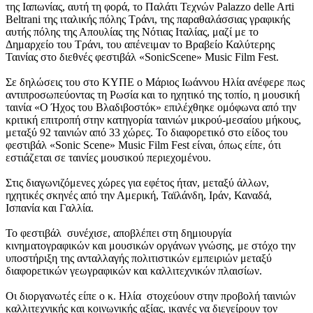
της Ιαπωνίας, αυτή τη φορά, το Παλάτι Τεχνών Palazzo delle Arti
Beltrani της ιταλικής πόλης Τράνι, της παραθαλάσσιας γραφικής
αυτής πόλης της Απουλίας της Νότιας Ιταλίας, μαζί με το
Δημαρχείο του Τράνι, του απένειμαν το Βραβείο Καλύτερης
Ταινίας στο διεθνές φεστιβάλ «SonicScene» Music Film Fest.
Σε δηλώσεις του στο ΚΥΠΕ ο Μάριος Ιωάννου Ηλία ανέφερε πως
αντιπροσωπεύοντας τη Ρωσία και το ηχητικό της τοπίο, η μουσική
ταινία «Ο Ήχος του Βλαδιβοστόκ» επιλέχθηκε ομόφωνα από την
κριτική επιτροπή στην κατηγορία ταινιών μικρού-μεσαίου μήκους,
μεταξύ 92 ταινιών από 33 χώρες. Το διαφορετικό στο είδος του
φεστιβάλ «Sonic Scene» Music Film Fest είναι, όπως είπε, ότι
εστιάζεται σε ταινίες μουσικού περιεχομένου.
Στις διαγωνιζόμενες χώρες για εφέτος ήταν, μεταξύ άλλων,
ηχητικές σκηνές από την Αμερική, Ταϊλάνδη, Ιράν, Καναδά,
Ισπανία και Γαλλία.
Το φεστιβάλ συνέχισε, αποβλέπει στη δημιουργία
κινηματογραφικών και μουσικών οργάνων γνώσης, με στόχο την
υποστήριξη της ανταλλαγής πολιτιστικών εμπειριών μεταξύ
διαφορετικών γεωγραφικών και καλλιτεχνικών πλαισίων.
Οι διοργανωτές είπε ο κ. Ηλία στοχεύουν στην προβολή ταινιών
καλλιτεχνικής και κοινωνικής αξίας, ικανές να διεγείρουν τον