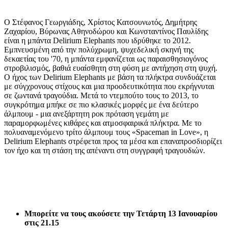
Ο Στέφανος Γεωργιάδης, Χρίστος Κατσουνωτός, Δημήτρης
Ζαχαρίου, Βύρωνας Αθηνοδώρου και Κωνσταντίνος Παυλίδης
είναι η μπάντα Delirium Elephants που ιδρύθηκε το 2012.
Εμπνευσμένη από την πολύχρωμη, ψυχεδελική σκηνή της
δεκαετίας του '70, η μπάντα εμφανίζεται ως παραισθησιογόνος
στροβιλισμός, βαθιά ευαίσθητη στη φύση με αντήχηση στη ψυχή.
Ο ήχος των Delirium Elephants με βάση τα πλήκτρα συνδυάζεται
με σύγχρονους στίχους και μια προοδευτικότητα που εκρήγνυται
σε ζωντανά τραγούδια. Μετά το ντεμπούτο τους το 2013, το
συγκρότημα μπήκε σε πιο κλασικές μορφές με ένα δεύτερο
άλμπουμ - μια ανεξάρτητη ροκ πρόταση γεμάτη με
παραμορφωμένες κιθάρες και ατμοσφαιρικά πλήκτρα. Με το
πολυαναμενόμενο τρίτο άλμπουμ τους «Spaceman in Love», η
Delirium Elephants στρέφεται προς τα μέσα και επαναπροσδιορίζει
τον ήχο και τη στάση της απέναντι στη συγγραφή τραγουδιών.
Μπορείτε να τους ακούσετε την Τετάρτη 13 Ιανουαρίου
στις 21.15