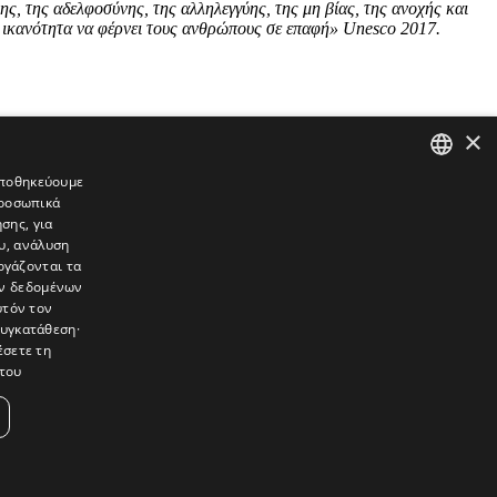
ς, της αδελφοσύνης, της αλληλεγγύης, της μη βίας, της ανοχής και
ν ικανότητα να φέρνει τους ανθρώπους σε επαφή»
Unesco
2017.
×
 αποθηκεύουμε
προσωπικά
GREEK
σης, για
ENGLISH
υ, ανάλυση
ργάζονται τα
ών δεδομένων
υτόν τον
συγκατάθεση·
έσετε τη
του
συνεντεύξεις, συναντήσεις, ρεπορτάζ, ήχοι, εικόνες – κινούμενες