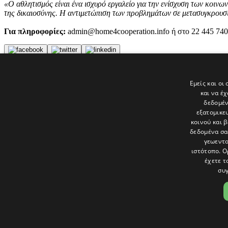
«Ο αθλητισμός είναι ένα ισχυρό εργαλείο για την ενίσχυση των κοινω
της δικαιοσύνης. Η αντιμετώπιση των προβλημάτων σε μετασυγκρουσι
Για πληροφορίες:
admin@home4cooperation.info ή στο 22 445 740
Tags
Εμείς και οι
ΕΙΔΗΣΕΙΣ
και να έ
Αγία Σοφία
δεδομέν
εξατομικε
Τελευταία νέα
κοινού και 
δεδομένα σα
γεωεντο
ιστότοπο. Ο
έχετε τ
συγ
Το «Παράθυρο» είναι το πολιτιστικό ένθετο της εφημερίδας Πολίτης 
και στατικές, κριτικές προσεγγίσεις, λοξές ματιές. Βλέπουμε το δέν
Ακολουθήστε μας στα social
ΟΡΟΙ ΧΡΗΣΗΣ
|
COOKIES
|
ΕΙΔΟΠΟΙΗΣΗ ΑΠΟΡΡΗΤΟΥ
|
ΔΗΛ