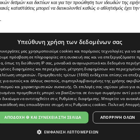
νικών δεσμών και δικτύων και για την προώθηση των ιδεωδών της ειρήνη
ακές καταστάσεις μπορεί να διευκολυνθεί καθώς ο αθλητισμός έχει τη
.
Υπεύθυνη χρήση των δεδομένων σας
 συνεργάτες μας χρησιμοποιούμε cookies και παρόμοιες τεχνολογίες για να
χουμε πρόσβαση σε πληροφορίες στη συσκευή σας και να επεξεργαζόμαστε 
α, όπως τη διεύθυνση IP σας, μοναδικά αναγνωριστικά και δεδομένα περιήγη
υμένες διαφημίσεις και περιεχόμενο, μέτρηση διαφημίσεων και περιεχομένο
βελτίωση υπηρεσιών.
Προμηθευτές τρίτων (1860)
ενδέχεται επίσης να επεξε
ς για αυτούς και άλλους σκοπούς, συμπεριλαμβανομένης της χρήσης ακριβ
πισμού και χαρακτηριστικών συσκευής. Οι επιλογές σας ισχύουν μόνο για α
ρισμένοι προμηθευτές μπορεί να βασίζονται σε έννομο συμφέρον αντί για 
ο δικαίωμα να αντιταχθείτε στις
Ρυθμίσεις διαφήμισης
. Μπορείτε να ανακαλ
κατάθεσή σας οποιαδήποτε στιγμή στις
Ρυθμίσεις cookies
.
Πολιτική Απορρή
[Κύπρος] και του διαδικτυακού πόρταλ www.politis.com.cy. Ειδήσεις, 
τρο, δεν χάνουμε το δάσος.
ΑΠΟΔΟΧΗ 🍪 ΚΑΙ ΣΥΝΕΧΕΙΑ ΣΤΗ ΣΕΛΙΔΑ
ΑΠΌΡΡΙΨΗ ΌΛΩΝ
ΕΜΦΑΝΙΣΗ ΛΕΠΤΟΜΕΡΕΙΩΝ
ΩΣΗ ΠΡΟΣΒΑΣΙΜΟΤΗΤΑΣ
|
ΕΠΙΚΟΙΝΩΝΙΑ
|
ΠΟΛΙΤΗΣ