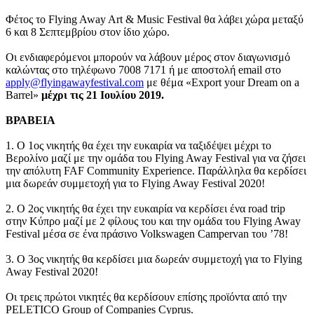
Φέτος το Flying Away Art & Music Festival θα λάβει χώρα μεταξύ
6 και 8 Σεπτεμβρίου στον ίδιο χώρο.
Οι ενδιαφερόμενοι μπορούν να λάβουν μέρος στον διαγωνισμό
καλώντας στο τηλέφωνο 7008 7171 ή με αποστολή email στο
apply@flyingawayfestival.com
με θέμα «Export your Dream on a
Barrel»
μέχρι τις 21 Ιουλίου 2019.
ΒΡΑΒΕΙΑ
1. Ο 1ος νικητής θα έχει την ευκαιρία να ταξιδέψει μέχρι το
Βερολίνο μαζί με την ομάδα του Flying Away Festival για να ζήσει
την απόλυτη FAF Community Experience. Παράλληλα θα κερδίσει
μια δωρεάν συμμετοχή για το Flying Away Festival 2020!
2. Ο 2ος νικητής θα έχει την ευκαιρία να κερδίσει ένα road trip
στην Κύπρο μαζί με 2 φίλους του και την ομάδα του Flying Away
Festival μέσα σε ένα πράσινο Volkswagen Campervan του ’78!
3. Ο 3ος νικητής θα κερδίσει μια δωρεάν συμμετοχή για το Flying
Away Festival 2020!
Οι τρεις πρώτοι νικητές θα κερδίσουν επίσης προϊόντα από την
PELETICO Group of Companies Cyprus.