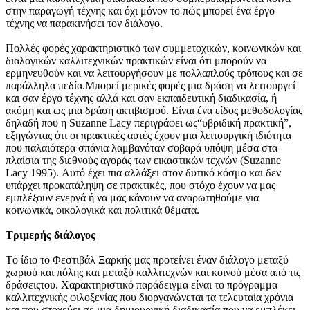
στην παραγωγή τέχνης και όχι μόνον το πώς μπορεί ένα έργο
τέχνης να παρακινήσει τον διάλογο.
Πολλές φορές χαρακτηριστικό των συμμετοχικών, κοινωνικών και
διαλογικών καλλιτεχνικών πρακτικών είναι ότι μπορούν να
ερμηνευθούν και να λειτουργήσουν με πολλαπλούς τρόπους και σε
παράλληλα πεδία.Mπορεί μερικές φορές μια δράση να λειτουργεί
και σαν έργο τέχνης αλλά και σαν εκπαιδευτική διαδικασία, ή
ακόμη και ως μια δράση ακτιβισμού. Eίναι ένα είδος μεθοδολογίας
δηλαδή που η Suzanne Lacy περιγράφει ως“υβριδική πρακτική”,
εξηγώντας ότι οι πρακτικές αυτές έχουν μια λειτουργική ιδιότητα
που παλαιότερα σπάνια λαμβανόταν σοβαρά υπόψη μέσα στα
πλαίσια της διεθνούς αγοράς των εικαστικών τεχνών (Suzanne
Lacy 1995). Aυτό έχει πια αλλάξει στον δυτικό κόσμο και δεν
υπάρχει προκατάληψη σε πρακτικές, που στόχο έχουν να μας
εμπλέξουν ενεργά ή να μας κάνουν να αναρωτηθούμε για
κοινωνικά, οικολογικά και πολιτικά θέματα.
Τριμερής διάλογος
Tο ίδιο το Φεστιβάλ Ξαρκής μας προτείνει έναν διάλογο μεταξύ
χωριού και πόλης και μεταξύ καλλιτεχνών και κοινού μέσα από τις
δράσειςτου. Xαρακτηριστικό παράδειγμα είναι το πρόγραμμα
καλλιτεχνικής φιλοξενίας που διοργανώνεται τα τελευταία χρόνια
και που στοχεύει σε μια δημιουργική διαδικασία που να εμπλέκει