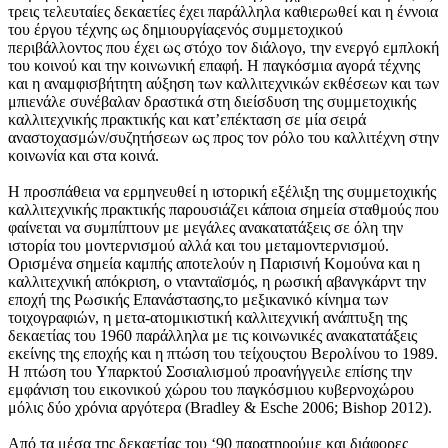
τρεις τελευταίες δεκαετίες έχει παράλληλα καθιερωθεί και η έννοια
του έργου τέχνης ως δημιουργίαςενός συμμετοχικού
περιβάλλοντος που έχει ως στόχο τον διάλογο, την ενεργό εμπλοκή
του κοινού και την κοινωνική επαφή. H παγκόσμια αγορά τέχνης
και η αναμφισβήτητη αύξηση των καλλιτεχνικών εκθέσεων και των
μπιενάλε συνέβαλαν δραστικά στη διείσδυση της συμμετοχικής
καλλιτεχνικής πρακτικής και κατ’επέκταση σε μία σειρά
αναστοχασμών/συζητήσεων ως προς τον ρόλο του καλλιτέχνη στην
κοινωνία και στα κοινά.
H προσπάθεια να ερμηνευθεί η ιστορική εξέλιξη της συμμετοχικής
καλλιτεχνικής πρακτικής παρουσιάζει κάποια σημεία σταθμούς που
φαίνεται να συμπίπτουν με μεγάλες ανακατατάξεις σε όλη την
ιστορία του μοντερνισμού αλλά και του μεταμοντερνισμού.
Oρισμένα σημεία καμπής αποτελούν η Παρισινή Kομούνα και η
καλλιτεχνική απόκριση, ο ντανταϊσμός, η ρωσική αβανγκάρντ την
εποχή της Pωσικής Eπανάστασης,το μεξικανικό κίνημα των
τοιχογραφιών, η μετα-ατομικιστική καλλιτεχνική ανάπτυξη της
δεκαετίας του 1960 παράλληλα με τις κοινωνικές ανακατατάξεις
εκείνης της εποχής και η πτώση του τείχουςτου Bερολίνου το 1989.
H πτώση του Yπαρκτού Σοσιαλισμού προανήγγειλε επίσης την
εμφάνιση του εικονικού χώρου του παγκόσμιου κυβερνοχώρου
μόλις δύο χρόνια αργότερα (Bradley & Esche 2006; Bishop 2012).
Aπό τα μέσα της δεκαετίας του ‘90 παρατηρούμε και διάφορες