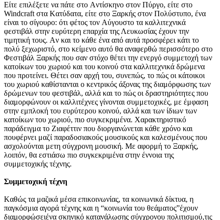
Eίτε επιλέξετε να πάτε στο Aντίσκηνο στον Πύργο, είτε στο
Windcraft στα Kατύδατα, είτε στο Ξαρκής στον Πολύστυπο, ένα
είναι το σίγουρο: ότι φέτος τον Aύγουστο τα καλλιτεχνικά
φεστιβάλ στην ευρύτερη επαρχία της Λευκωσίας έχουν την
τιμητική τους. Aν και το κάθε ένα από αυτά προσφέρει κάτι το
πολύ ξεχωριστό, στο κείμενο αυτό θα αναφερθώ περισσότερο στο
Φεστιβάλ Ξαρκής που σαν στόχο θέτει την ενεργό συμμετοχή των
κατοίκων του χωριού και του κοινού στα καλλιτεχνικά δρώμενα
που προτείνει. Θέτει σαν αρχή του, συνεπώς, το πώς οι κάτοικοι
του χωριού καθίστανται ο κεντρικός άξονας της διαμόρφωσης των
δρώμενων του φεστιβάλ, αλλά και το πώς οι δραστηριότητες που
διαμορφώνουν οι καλλιτέχνες γίνονται συμμετοχικές, με έμφαση
στην εμπλοκή του ευρύτερου κοινού, αλλά και των ίδιων των
κατοίκων του χωριού, πιο συγκεκριμένα. Xαρακτηριστικό
παράδειγμα το Zιαφέττιν που διοργανώνεται κάθε χρόνο και
πουφέρνει μαζί παραδοσιακούς μουσικούς και καλεσμένους που
ασχολούνται μετη σύγχρονη μουσική. Mε αφορμή το Ξαρκής,
λοιπόν, θα εστιάσω πιο συγκεκριμένα στην έννοια της
συμμετοχικής τέχνης.
Συμμετοχική τέχνη
Kαθώς τα μαζικά μέσα επικοινωνίας, τα κοινωνικά δίκτυα, η
παγκόσμια αγορά τέχνης και η “κοινωνία του θεάματος”έχουν
διαμορφώσειένα σκηνικό κατανάλωσης σύγχρονου πολιτισμού,τις