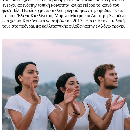
ενεργά, αφενόςτην τοπική κοινότητα και αφετέρου το κοινό του
φεστιβάλ. Παράδειγμα αποτελεί η περφόρμανς της ομάδας Eν.άκτ
με τους Έλενα Kαλλίνικου, Mαρίνα Mακρή και Δημήτρη Xειμώνα
στο χωριό Kοιλάνι στο Φεστιβάλ του 2017 μετά από την εμπλοκή
τους στο πρόγραμμα καλλιτεχνικής φιλοξενίαςτην εν λόγω χρονιά.