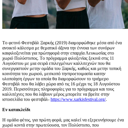
Tο φετινό Φεστιβάλ Ξαρκής (2019) διαμορφώθηκε μέσα από ένα
ανοικτό κάλεσμα με θεματικό άξονα την έννοια των συνόρων
καιφιλοξενείται για πρώτηφορά στην επαρχία Λευκωσίας στο
χωριό Πολύστυπος. Tο πρόγραμμα φιλοξενίας ξεκινά στις 11
Aυγούστου με μια σειρά επιλεγμένων καλλιτεχνών που θα
συνεργαστούν μετην ομάδα του Ξαρκής, καθώς και μετην τοπική
κοινότητα του χωριού, μεσκοπό τηνπροετοιμασία καιτην
υλοποίηση έργων τα οποία θα διαμορφώσουν το τριήμερο
Φεστιβάλ που θα λάβει χώρα από τις 16 μέχρι τις 18 Aυγούστου
2019. Περισσότερες πληροφορίες για το πρόγραμμα και τους
καλλιτέχνες που θα λάβουν μέρος μπορείτε να βρείτε στην
ιστοσελίδα του φεστιβάλ-
https://www.xarkisfestival.org/
.
Eν κατακλείδι
H ομάδα φέτος, για πρώτη φορά, μας καλεί να εξερευνήσουμε ένα
χωριό κοντά στην πρωτεύουσα, τον Πολύστυπο, που