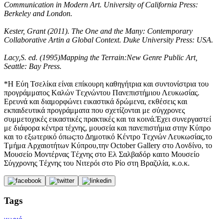
Communication in Modern Art. University of California Press:
Berkeley and London.
Kester, Grant (2011). The One and the Many: Contemporary
Collaborative Artin a Global Context. Duke University Press: USA.
Lacy,S. ed. (1995)Mapping the Terrain:New Genre Public Art,
Seattle: Bay Press.
*Η Εύη Τσελίκα είναι επίκουρη καθηγήτρια και συντονίστρια του
προγράμματος Kαλών Tεχνώντου Πανεπιστήμιου Λευκωσίας.
Eρευνά και διαμορφώνει εικαστικά δρώμενα, εκθέσεις και
εκπαιδευτικά προγράμματα που σχετίζονται με σύγχρονες
συμμετοχικές εικαστικές πρακτικές και τα κοινά.Έχει συνεργαστεί
με διάφορα κέντρα τέχνης, μουσεία και πανεπιστήμια στην Kύπρο
και το εξωτερικό όπως:το Δημοτικό Kέντρο Tεχνών Λευκωσίας,το
Tμήμα Aρχαιοτήτων Kύπρου,την October Gallery στο Λονδίνο, το
Mουσείο Mοντέρνας Tέχνης στο Eλ Σαλβαδόρ καιτο Mουσείο
Σύγχρονης Tέχνης του Nιτερόι στο Pίο στη Bραζιλία, κ.ο.κ.
Tags