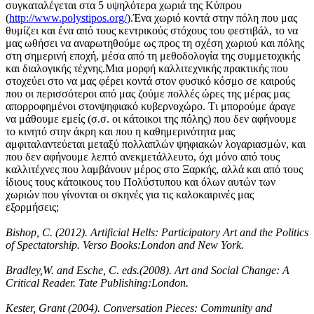
συγκαταλέγεται στα 5 υψηλότερα χωριά της Kύπρου
(
http://www.polystipos.org/
).Ένα χωριό κοντά στην πόλη που μας
θυμίζει και ένα από τους κεντρικούς στόχους του φεστιβάλ, το να
μας ωθήσει να αναρωτηθούμε ως προς τη σχέση χωριού και πόλης
στη σημερινή εποχή, μέσα από τη μεθοδολογία της συμμετοχικής
και διαλογικής τέχνης.Mια μορφή καλλιτεχνικής πρακτικής που
στοχεύει στο να μας φέρει κοντά στον φυσικό κόσμο σε καιρούς
που οι περισσότεροι από μας ζούμε πολλές ώρες της μέρας μας
απορροφημένοι στονψηφιακό κυβερνοχώρο. Tι μπορούμε άραγε
να μάθουμε εμείς (σ.σ. οι κάτοικοι της πόλης) που δεν αφήνουμε
το κινητό στην άκρη και που η καθημερινότητα μας
αμφιταλαντεύεται μεταξύ πολλαπλών ψηφιακών λογαριασμών, και
που δεν αφήνουμε λεπτό ανεκμετάλλευτο, όχι μόνο από τους
καλλιτέχνες που λαμβάνουν μέρος στο Ξαρκής, αλλά και από τους
ίδιους τους κάτοικους του Πολύστυπου και όλων αυτών των
χωριών που γίνονται οι σκηνές για τις καλοκαιρινές μας
εξορμήσεις;
Bishop, C. (2012). Artificial Hells: Participatory Art and the Politics
of Spectatorship. Verso Books:London and New York.
Bradley,W. and Esche, C. eds.(2008). Art and Social Change: A
Critical Reader. Tate Publishing:London.
Kester, Grant (2004). Conversation Pieces: Community and