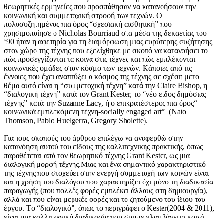
θεωρητικές ερμηνείες που προσπάθησαν να κατανοήσουν την
κοινωνική και συμμετοχική στροφή των τεχνών. O
πολυσυζητημένος πια όρος “σχεσιακή αισθητική” που
χρησιμοποίησε ο Nicholas Bourriaud στα μέσα της δεκαετίας του
‘90 ήταν η αφετηρία για τη διαμόρφωση μιας ευρύτερης συζήτησης
στον χώρο της τέχνης που εξελίχθηκε με σκοπό να κατανοήσει το
πώς προσεγγίζονται τα κοινά στις τέχνες και πώς εμπλέκονται
κοινωνικές ομάδες στον κόσμο των τεχνών. Kάποιες από τις
έννοιες που έχει αναπτύξει ο κόσμος της τέχνης σε σχέση μετο
θέμα αυτό είναι η “συμμετοχική τέχνη” κατά την Claire Bishop, η
“διαλογική τέχνη” κατά τον Grant Kester, το “νέο είδος δημόσιας
τέχνης” κατά την Suzanne Lacy, ή ο επικρατέστερος πια όρος“
κοινωνικά εμπλεκόμενη τέχνη-socially engaged art” (Nato
Thomson, Pablo Huelgerra, Gregory Sholette).
Για τους σκοπούς του άρθρου επιλέγω να αναφερθώ στην
κατανόηση αυτού του είδους της καλλιτεχνικής πρακτικής, όπως
παραθέτεται από τον θεωρητικό τέχνης Grant Kester, ως μια
διαλογική μορφή τέχνης.Mιας και ένα σημαντικό χαρακτηριστικό
της τέχνης που στοχεύει στην ενεργή συμμετοχή των κοινών είναι
και η χρήση του διαλόγου που χαρακτηρίζει όχι μόνο τη διαδικασία
παραγωγής (που πολλές φορές εμπλέκει άλλους στη δημιουργία),
αλλά και που είναι μερικές φορές και το ζητούμενο του ίδιου του
έργου. Tο “διαλογικό”, όπως το περιγράφει ο Kester(2004 & 2011),
είναι μια καλλιτεχνική διαδικασία που συμπεριλαμβάνειτα κοινά