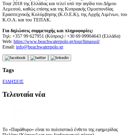
Tour 2018 της Ελλάδας και τελεί υπό την αιγίδα του Δήμου
Λεμεσού, καθώς επίσης και της Κυπριακής Ομοσπονδίας
Ερασιτεχνικής Κολύμβησης (Κ.Ο.Ε.Κ), της Αρχής Λιμένων, του
Κ.Ο.Α. και του ΤΕΠΑΚ.
Για δηλώσεις συμμετοχής και πληροφορίες:
Τηλ: +357 99 627951 (Κύπρος) / +30 69 09904643 (Ελλάδα)
Web:
https://www.beachwaterpolo.gr/tour/limassol/
Email:
info@beachwaterpolo.gr
Tags
ΕΙΔΗΣΕΙΣ
Τελευταία νέα
Το «Παράθυρο» είναι το πολιτιστικό ένθετο της εφημερίδας
Πολίτης [Κύπρος] και του διαδικτυακού πόρταλ