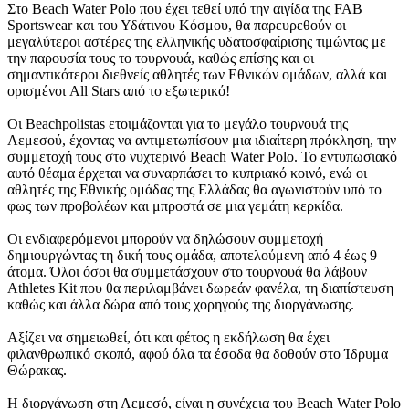
Στο Beach Water Polo που έχει τεθεί υπό την αιγίδα της FAB
Sportswear και του Υδάτινου Κόσμου, θα παρευρεθούν οι
μεγαλύτεροι αστέρες της ελληνικής υδατοσφαίρισης τιμώντας με
την παρουσία τους το τουρνουά, καθώς επίσης και οι
σημαντικότεροι διεθνείς αθλητές των Εθνικών ομάδων, αλλά και
ορισμένοι All Stars από το εξωτερικό!
Οι Beachpolistas ετοιμάζονται για το μεγάλο τουρνουά της
Λεμεσού, έχοντας να αντιμετωπίσουν μια ιδιαίτερη πρόκληση, την
συμμετοχή τους στο νυχτερινό Beach Water Polo. Το εντυπωσιακό
αυτό θέαμα έρχεται να συναρπάσει το κυπριακό κοινό, ενώ οι
αθλητές της Εθνικής ομάδας της Ελλάδας θα αγωνιστούν υπό το
φως των προβολέων και μπροστά σε μια γεμάτη κερκίδα.
Οι ενδιαφερόμενοι μπορούν να δηλώσουν συμμετοχή
δημιουργώντας τη δική τους ομάδα, αποτελούμενη από 4 έως 9
άτομα. Όλοι όσοι θα συμμετάσχουν στο τουρνουά θα λάβουν
Athletes Kit που θα περιλαμβάνει δωρεάν φανέλα, τη διαπίστευση
καθώς και άλλα δώρα από τους χορηγούς της διοργάνωσης.
Αξίζει να σημειωθεί, ότι και φέτος η εκδήλωση θα έχει
φιλανθρωπικό σκοπό, αφού όλα τα έσοδα θα δοθούν στο Ίδρυμα
Θώρακας.
Η διοργάνωση στη Λεμεσό, είναι η συνέχεια του Beach Water Polo