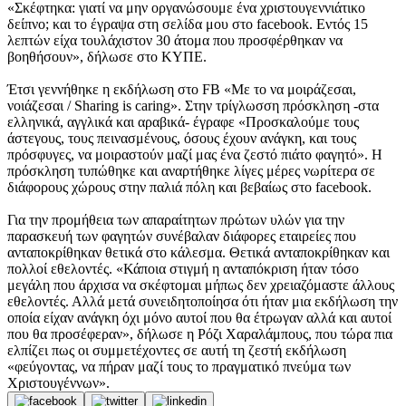
«Σκέφτηκα: γιατί να μην οργανώσουμε ένα χριστουγεννιάτικο
δείπνο; και το έγραψα στη σελίδα μου στο facebook. Εντός 15
λεπτών είχα τουλάχιστον 30 άτομα που προσφέρθηκαν να
βοηθήσουν», δήλωσε στο ΚΥΠΕ.
Έτσι γεννήθηκε η εκδήλωση στο FB «Με το να μοιράζεσαι,
νοιάζεσαι / Sharing is caring». Στην τρίγλωσση πρόσκληση -στα
ελληνικά, αγγλικά και αραβικά- έγραφε «Προσκαλούμε τους
άστεγους, τους πεινασμένους, όσους έχουν ανάγκη, και τους
πρόσφυγες, να μοιραστούν μαζί μας ένα ζεστό πιάτο φαγητό». Η
πρόσκληση τυπώθηκε και αναρτήθηκε λίγες μέρες νωρίτερα σε
διάφορους χώρους στην παλιά πόλη και βεβαίως στο facebook.
Για την προμήθεια των απαραίτητων πρώτων υλών για την
παρασκευή των φαγητών συνέβαλαν διάφορες εταιρείες που
ανταποκρίθηκαν θετικά στο κάλεσμα. Θετικά ανταποκρίθηκαν και
πολλοί εθελοντές. «Κάποια στιγμή η ανταπόκριση ήταν τόσο
μεγάλη που άρχισα να σκέφτομαι μήπως δεν χρειαζόμαστε άλλους
εθελοντές. Αλλά μετά συνειδητοποίησα ότι ήταν μια εκδήλωση την
οποία είχαν ανάγκη όχι μόνο αυτοί που θα έτρωγαν αλλά και αυτοί
που θα προσέφεραν», δήλωσε η Ρόζι Χαραλάμπους, που τώρα πια
ελπίζει πως οι συμμετέχοντες σε αυτή τη ζεστή εκδήλωση
«φεύγοντας, να πήραν μαζί τους το πραγματικό πνεύμα των
Χριστουγέννων».