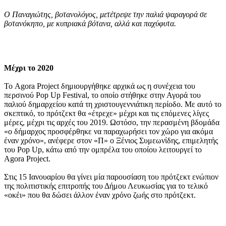
O Παναγιώτης, βοτανολόγος, μετέτρεψε την παλιά ψαραγορά σε
βοτανόκηπο, με κυπριακά βότανα, αλλά και παχύφυτα.
Μέχρι το 2020
Το Agora Project δημιουργήθηκε αρχικά ως η συνέχεια του
περσινού Pop Up Festival, το οποίο στήθηκε στην Αγορά του
παλιού δημαρχείου κατά τη χριστουγεννιάτικη περίοδο. Με αυτό το
σκεπτικό, το πρότζεκτ θα «έτρεχε» μέχρι και τις επόμενες λίγες
μέρες, μέχρι τις αρχές του 2019. Ωστόσο, την περασμένη βδομάδα
«ο δήμαρχος προσφέρθηκε να παραχωρήσει τον χώρο για ακόμα
έναν χρόνο», ανέφερε στον «Π» ο Ξένιος Συμεωνίδης, επιμελητής
του Pop Up, κάτω από την ομπρέλα του οποίου λειτουργεί το
Agora Project.
Στις 15 Ιανουαρίου θα γίνει μία παρουσίαση του πρότζεκτ ενώπιον
της πολιτιστικής επιτροπής του Δήμου Λευκωσίας για το τελικό
«οκέι» που θα δώσει άλλον έναν χρόνο ζωής στο πρότζεκτ.