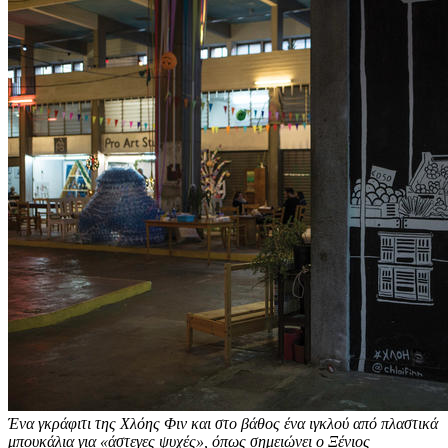
Ένα γκράφιτι της Χλόης Φιν και στο βάθος ένα ιγκλού από πλαστικά
μπουκάλια για «άστεγες ψυχές», όπως σημειώνει ο Ξένιος