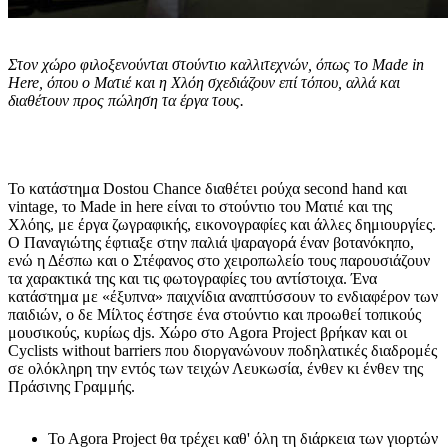
Στον χώρο φιλοξενούνται στούντιο καλλιτεχνών, όπως το Made in
Here, όπου ο Ματιέ και η Χλόη σχεδιάζουν επί τόπου, αλλά και
διαθέτουν προς πώληση τα έργα τους.
Το κατάστημα Dostou Chance διαθέτει ρούχα second hand και
vintage, το Μade in here είναι το στούντιο του Ματιέ και της
Χλόης, με έργα ζωγραφικής, εικονογραφίες και άλλες δημιουργίες.
Ο Παναγιώτης έφτιαξε στην παλιά ψαραγορά έναν βοτανόκηπο,
ενώ η Δέσπω και ο Στέφανος στο χειροπωλείο τους παρουσιάζουν
τα χαρακτικά της και τις φωτογραφίες του αντίστοιχα. Ένα
κατάστημα με «έξυπνα» παιχνίδια αναπτύσσουν το ενδιαφέρον των
παιδιών, ο δε Μίλτος έστησε ένα στούντιο και προωθεί τοπικούς
μουσικούς, κυρίως djs. Χώρο στο Agora Project βρήκαν και οι
Cyclists without barriers που διοργανώνουν ποδηλατικές διαδρομές
σε ολόκληρη την εντός των τειχών Λευκωσία, ένθεν κι ένθεν της
Πράσινης Γραμμής.
To Agora Project θα τρέχει καθ' όλη τη διάρκεια των γιορτών