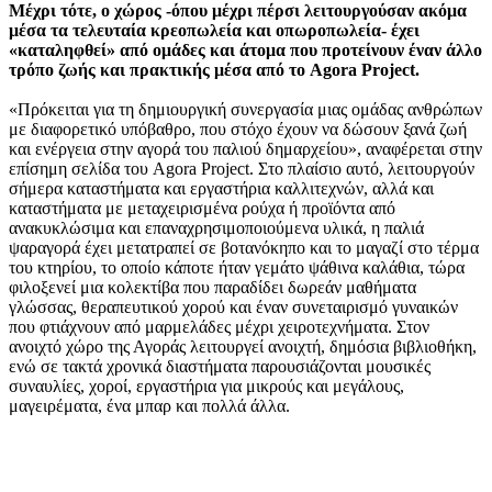
Μέχρι τότε, ο χώρος -όπου μέχρι πέρσι λειτουργούσαν ακόμα
μέσα τα τελευταία κρεοπωλεία και οπωροπωλεία- έχει
«καταληφθεί» από ομάδες και άτομα που προτείνουν έναν άλλο
τρόπο ζωής και πρακτικής μέσα από το Agora Project.
«Πρόκειται για τη δημιουργική συνεργασία μιας ομάδας ανθρώπων
με διαφορετικό υπόβαθρο, που στόχο έχουν να δώσουν ξανά ζωή
και ενέργεια στην αγορά του παλιού δημαρχείου», αναφέρεται στην
επίσημη σελίδα του Agora Project. Στο πλαίσιο αυτό, λειτουργούν
σήμερα καταστήματα και εργαστήρια καλλιτεχνών, αλλά και
καταστήματα με μεταχειρισμένα ρούχα ή προϊόντα από
ανακυκλώσιμα και επαναχρησιμοποιούμενα υλικά, η παλιά
ψαραγορά έχει μετατραπεί σε βοτανόκηπο και το μαγαζί στο τέρμα
του κτηρίου, το οποίο κάποτε ήταν γεμάτο ψάθινα καλάθια, τώρα
φιλοξενεί μια κολεκτίβα που παραδίδει δωρεάν μαθήματα
γλώσσας, θεραπευτικού χορού και έναν συνεταιρισμό γυναικών
που φτιάχνουν από μαρμελάδες μέχρι χειροτεχνήματα. Στον
ανοιχτό χώρο της Αγοράς λειτουργεί ανοιχτή, δημόσια βιβλιοθήκη,
ενώ σε τακτά χρονικά διαστήματα παρουσιάζονται μουσικές
συναυλίες, χοροί, εργαστήρια για μικρούς και μεγάλους,
μαγειρέματα, ένα μπαρ και πολλά άλλα.