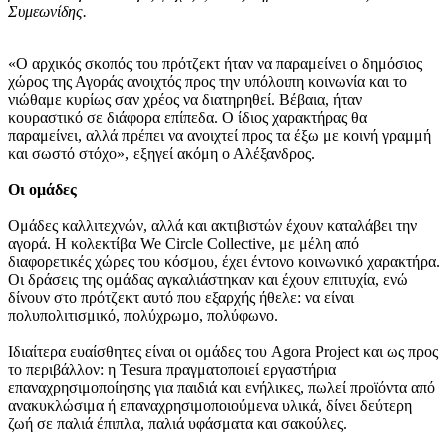
Συμεωνίδης.
«Ο αρχικός σκοπός του πρότζεκτ ήταν να παραμείνει ο δημόσιος
χώρος της Αγοράς ανοιχτός προς την υπόλοιπη κοινωνία και το
νιώθαμε κυρίως σαν χρέος να διατηρηθεί. Βέβαια, ήταν
κουραστικό σε διάφορα επίπεδα. Ο ίδιος χαρακτήρας θα
παραμείνει, αλλά πρέπει να ανοιχτεί προς τα έξω με κοινή γραμμή
και σωστό στόχο», εξηγεί ακόμη ο Αλέξανδρος.
Οι ομάδες
Ομάδες καλλιτεχνών, αλλά και ακτιβιστών έχουν καταλάβει την
αγορά. Η κολεκτίβα We Circle Collective, με μέλη από
διαφορετικές χώρες του κόσμου, έχει έντονο κοινωνικό χαρακτήρα.
Οι δράσεις της ομάδας αγκαλιάστηκαν και έχουν επιτυχία, ενώ
δίνουν στο πρότζεκτ αυτό που εξαρχής ήθελε: να είναι
πολυπολιτισμικό, πολύχρωμο, πολύφωνο.
Ιδιαίτερα ευαίσθητες είναι οι ομάδες του Agora Project και ως προς
το περιβάλλον: η Tesura πραγματοποιεί εργαστήρια
επαναχρησιμοποίησης για παιδιά και ενήλικες, πωλεί προϊόντα από
ανακυκλώσιμα ή επαναχρησιμοποιούμενα υλικά, δίνει δεύτερη
ζωή σε παλιά έπιπλα, παλιά υφάσματα και σακούλες.