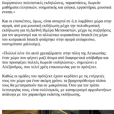
διοργανώνει πολιτιστικές εκδηλώσεις, παραστάσεις, δωρεάν
μαθήματα ελληνικών, νοηματικής και γιόγκα, εργαστήρια, μουσικά
events.»
Και οι επισκέπτες, όμως, είναι ανοιχτοί σε ό,τι λαμβάνει χώρα στην
αγορά, από μια μουσική εκδήλωση μέχρι την πολυθεματική
εκδήλωση για τη Διεθνή Ημέρα Μεταναστών, μέχρι τις συζητήσεις
για τον φεμινισμό και το αλλιώτικο κυριακάτικο brunch (τη μέρα
του κυπριακού brunch φτιάχτηκε στην αγορά ολόφρεσκο,
νοστιμότατο χαλλούμι).
«Πολλοί λένε ότι αυτό χρειαζόμαστε στην πόλη της Λευκωσίας:
έναν χώρο που φέρνει μαζί άτομα από διαφορετικά υπόβαθρα και
που προσφέρει πολλές δωρεάν εκδηλώσεις», σημειώνει ο
Αλέξανδρος, που τελεί χρέη επικοινωνίας για το πρότζεκτ.
Καθώς οι ομάδες του πρότζεκτ έχουν κερδίσει με τις ενέργειές
τους τον χώρο για έναν ακόμη χρόνο, τα βραχυπρόθεσμα πλάνα
τους θα μετατραπούν πια σε μακρόπνοα. Όσο για τον τρόπο
λειτουργίας τους, είναι συλλογικός, με καταμερισμό αρμοδιοτήτων
ανάλογα με τον χαρακτήρα εκάστης εκδήλωσης.