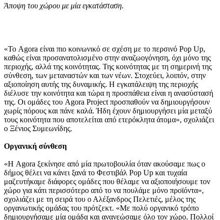
Άποψη του χώρου με μία εγκατάσταση.
«Το Agora είναι πιο κοινωνικό σε σχέση με το περσινό Pop Up,
καθώς είναι προσανατολισμένο στην αναζωογόνηση, όχι μόνο της
περιοχής, αλλά της κοινότητας. Της κοινότητας με τη σημερινή της
σύνθεση, των μεταναστών και των νέων. Στοχεύει, λοιπόν, στην
αξιοποίηση αυτής της δυναμικής. Η εγκατάλειψη της περιοχής
διέλυσε την κοινότητα και τώρα η προσπάθεια είναι η ανασύστασή
της. Οι ομάδες του Agora Project προσπαθούν να δημιουργήσουν
χωρίς πόρους και πάνε καλά. Ήδη έχουν δημιουργήσει μία μεταξύ
τους κοινότητα που αποτελείται από ετερόκλητα άτομα», σχολιάζει
ο Ξένιος Συμεωνίδης.
Οργανική σύνθεση
«Η Agora ξεκίνησε από μία πρωτοβουλία όταν ακούσαμε πως ο
δήμος θέλει να κάνει ξανά το Φεστιβάλ Pop Up και τυχαία
μαζευτήκαμε διάφορες ομάδες που θέλαμε να αξιοποιήσουμε τον
χώρο για κάτι περισσότερο από το να πουλάμε μόνο προϊόντα»,
σχολιάζει με τη σειρά του ο Αλέξανδρος Πελετιές, μέλος της
οργανωτικής ομάδας του πρότζεκτ. «Με πολύ οργανικό τρόπο
δημιουργήσαμε μία ομάδα και ανανεώσαμε όλο τον χώρο. Πολλοί