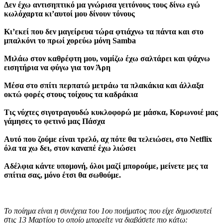
Δεν έχω αντισηπτικό μα γνώρισα γειτόνους τους δίνω εγώ
κωλόχαρτα κι’αυτοί μου δίνουν τόνους
Κι’εκεί που δεν μαγείρευα τώρα φτιάχνω τα πάντα και στο
μπαλκόνι το πρωί χορεύω μόνη Samba
Μιλάω στον καθρέφτη μου, νομίζω έχω σαλτάρει και ψάχνω
εισητήρια να φύγω για τον Άρη
Μέσα στο σπίτι περπατώ μετράω τα πλακάκια και άλλαξα
οκτώ φορές στους τοίχους τα καδράκια
Τις νύχτες σιγοτραγουδώ κυκλοφορώ με μάσκα, Κορωνοιέ μας
γάμησες το φετινό μας Πάσχα
Αυτό που ζούμε είναι τρελό, αχ πότε θα τελειώσει, στο Netflix
όλα τα χω δει, στον καναπέ έχω λιώσει
Αδέλφια κάντε υπομονή, όλοι μαζί μπορούμε, μείνετε μες τα
σπίτια σας, μόνο έτσι θα σωθούμε.
Το ποίημα είναι η συνέχεια του 1ου ποιήματος που είχε δημοσιευτεί
στις 13 Μαρτίου το οποίο μπορείτε να διαβάσετε πιο κάτω: