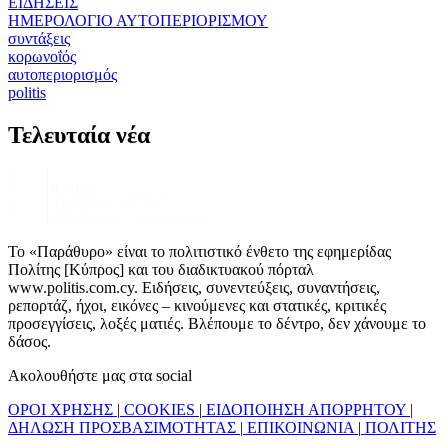
ΕΙΔΗΣΕΙΣ
ΗΜΕΡΟΛΟΓΙΟ ΑΥΤΟΠΕΡΙΟΡΙΣΜΟΥ
συντάξεις
κορωνοΐός
αυτοπεριορισμός
politis
Τελευταία νέα
Το «Παράθυρο» είναι το πολιτιστικό ένθετο της εφημερίδας
Πολίτης [Κύπρος] και του διαδικτυακού πόρταλ
www.politis.com.cy. Ειδήσεις, συνεντεύξεις, συναντήσεις,
ρεπορτάζ, ήχοι, εικόνες – κινούμενες και στατικές, κριτικές
προσεγγίσεις, λοξές ματιές. Βλέπουμε το δέντρο, δεν χάνουμε το
δάσος.
Ακολουθήστε μας στα social
ΟΡΟΙ ΧΡΗΣΗΣ
|
COOKIES
|
ΕΙΔΟΠΟΙΗΣΗ ΑΠΟΡΡΗΤΟΥ
|
ΔΗΛΩΣΗ ΠΡΟΣΒΑΣΙΜΟΤΗΤΑΣ
|
ΕΠΙΚΟΙΝΩΝΙΑ
|
ΠΟΛΙΤΗΣ