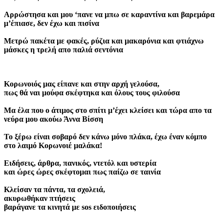
Αρρώστησα και μου ‘πανε να μπω σε καραντίνα και βαρεμάρα
μ’έπιασε, δεν έχω και πισίνα
Μετρώ πακέτα με φακές, ρύζια και μακαρόνια και φτιάχνω
μάσκες η τρελή απο παλιά σεντόνια
Κορωνοιός μας είπανε και στην αρχή γελούσα,
πως θά ναι μούφα σκέφτηκα και όλους τους φιλούσα
Μα έλα που ο άτιμος στο σπίτι μ’έχει κλείσει και τώρα απο τα
νεύρα μου ακούω Άννα Βίσση
Το ξέρω είναι σοβαρό δεν κάνω μόνο πλάκα, έχω έναν κόμπο
στο λαιμό Κορωνοιέ μαλάκα!
Ειδήσεις, άρθρα, πανικός, ντετόλ και υστερία
και ώρες ώρες σκέφτομαι πως παίζω σε ταινία
Κλείσαν τα πάντα, τα σχολειά,
ακυρωθήκαν πτήσεις
βαράγανε τα κινητά με sos ειδοποιήσεις