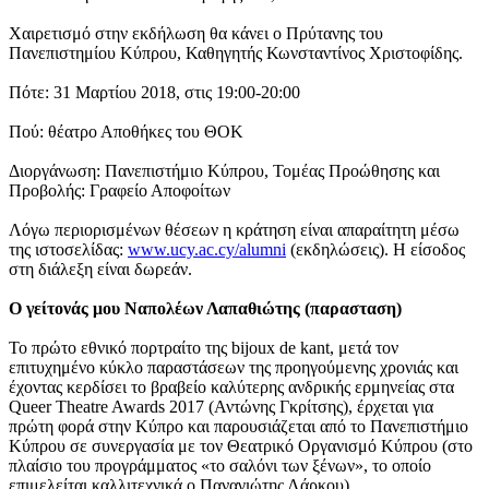
Χαιρετισμό στην εκδήλωση θα κάνει ο Πρύτανης του
Πανεπιστημίου Κύπρου, Καθηγητής Κωνσταντίνος Χριστοφίδης.
Πότε: 31 Μαρτίου 2018, στις 19:00-20:00
Πού: θέατρο Αποθήκες του ΘΟΚ
Διοργάνωση: Πανεπιστήμιο Κύπρου, Τομέας Προώθησης και
Προβολής: Γραφείο Αποφοίτων
Λόγω περιορισμένων θέσεων η κράτηση είναι απαραίτητη μέσω
της ιστοσελίδας:
www.ucy.ac.cy/alumni
(εκδηλώσεις). Η είσοδος
στη διάλεξη είναι δωρεάν.
Ο γείτονάς μου Ναπολέων Λαπαθιώτης (παρασταση)
Το πρώτο εθνικό πορτραίτο της bijoux de kant, μετά τον
επιτυχημένο κύκλο παραστάσεων της προηγούμενης χρονιάς και
έχοντας κερδίσει το βραβείο καλύτερης ανδρικής ερμηνείας στα
Queer Theatre Awards 2017 (Αντώνης Γκρίτσης), έρχεται για
πρώτη φορά στην Κύπρο και παρουσιάζεται από το Πανεπιστήμιο
Κύπρου σε συνεργασία με τον Θεατρικό Οργανισμό Κύπρου (στο
πλαίσιο του προγράμματος «το σαλόνι των ξένων», το οποίο
επιμελείται καλλιτεχνικά ο Παναγιώτης Λάρκου).