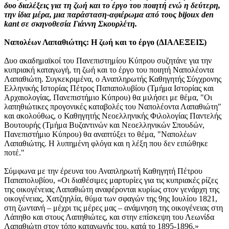
δυο διαλέξεις για τη ζωή και το έργο του ποιητή ενώ η δεύτερη,
την ίδια μέρα, μια παράσταση-αφιέρωμα από τους bijoux den
kant σε σκηνοθεσία Γιάννη Σκουρλέτη.
Ναπολέων Λαπαθιώτης: Η ζωή και το έργο (ΔΙΑΛΕΞΕΙΣ)
Δυο ακαδημαϊκοί του Πανεπιστημίου Κύπρου συζητάνε για την
κυπριακή καταγωγή, τη ζωή και το έργο του ποιητή Ναπολέοντα
Λαπαθιώτη. Συγκεκριμένα, ο Αναπληρωτής Καθηγητής Σύγχρονης
Ελληνικής Ιστορίας Πέτρος Παπαπολυβίου (Τμήμα Ιστορίας και
Αρχαιολογίας, Πανεπιστήμιο Κύπρου) θα μιλήσει με θέμα, "Οι
λαπηθιώτικες προγονικές καταβολές του Ναπολέοντα Λαπαθιώτη"
και ακολούθως, ο Καθηγητής Νεοελληνικής Φιλολογίας Παντελής
Βουτουρής (Τμήμα Βυζαντινών και Νεοελληνικών Σπουδών,
Πανεπιστήμιο Κύπρου) θα αναπτύξει το θέμα, "Ναπολέων
Λαπαθιώτης. Η λυπημένη φλόγα και η λέξη που δεν ειπώθηκε
ποτέ."
Σύμφωνα με την έρευνα του Αναπληρωτή Καθηγητή Πέτρου
Παπαπολυβίου, «Οι διαθέσιμες μαρτυρίες για τις κυπριακές ρίζες
της οικογένειας Λαπαθιώτη αναφέρονται κυρίως στον γενάρχη της
οικογένειας, Χατζηηλία, θύμα των σφαγών της 9ης Ιουλίου 1821,
στη ζωντανή – μέχρι τις μέρες μας – ανάμνηση της οικογένειας στη
Λάπηθο και στους Λαπηθιώτες, και στην επίσκεψη του Λεωνίδα
Λαπαθιώτη στον τόπο καταγωγής του, κατά το 1895-1896.»