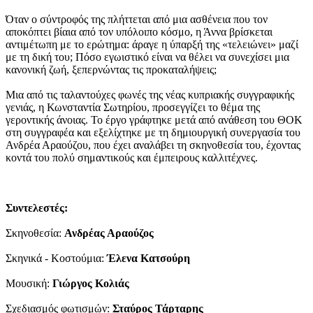
Όταν ο σύντροφός της πλήττεται από μια ασθένεια που τον
αποκόπτει βίαια από τον υπόλοιπο κόσμο, η Άννα βρίσκεται
αντιμέτωπη με το ερώτημα: άραγε η ύπαρξή της «τελειώνει» μαζί
με τη δική του; Πόσο εγωιστικό είναι να θέλει να συνεχίσει μια
κανονική ζωή, ξεπερνώντας τις προκαταλήψεις;
Μια από τις ταλαντούχες φωνές της νέας κυπριακής συγγραφικής
γενιάς, η Κωνσταντία Σωτηρίου, προσεγγίζει το θέμα της
γεροντικής άνοιας. Το έργο γράφτηκε μετά από ανάθεση του ΘΟΚ
στη συγγραφέα και εξελίχτηκε με τη δημιουργική συνεργασία του
Ανδρέα Αραούζου, που έχει αναλάβει τη σκηνοθεσία του, έχοντας
κοντά του πολύ σημαντικούς και έμπειρους καλλιτέχνες.
Συντελεστές:
Σκηνοθεσία:
Ανδρέας Αραούζος
Σκηνικά - Κοστούμια:
Έλενα Κατσούρη
Μουσική:
Γιώργος Κολιάς
Σχεδιασμός φωτισμών:
Σταύρος Τάρταρης