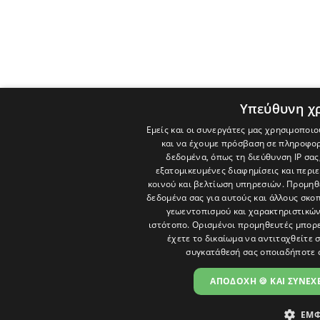
Υπεύθυνη χ
Εμείς και οι συνεργάτες μας χρησιμοποιο
και να έχουμε πρόσβαση σε πληροφορ
δεδομένα, όπως τη διεύθυνση IP σας
εξατομικευμένες διαφημίσεις και περι
κοινού και βελτίωση υπηρεσιών.
Προμηθε
δεδομένα σας για αυτούς και άλλους σκ
γεωεντοπισμού και χαρακτηριστικών 
ιστότοπο. Ορισμένοι προμηθευτές μπορε
έχετε το δικαίωμα να αντιταχθείτε 
συγκατάθεσή σας οποιαδήποτε 
ΑΠΟΔΟΧΗ 🍪 ΚΑΙ ΣΥΝΕΧΕ
ΕΜΦ