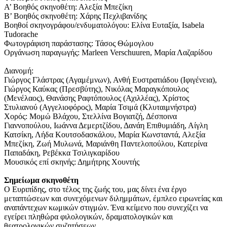
A’ Βοηθός σκηνοθέτη: Αλεξία Μπεζίκη
Β’ Βοηθός σκηνοθέτη: Xάρης Πεχλιβανίδης
Βοηθοί σκηνογράφου/ενδυματολόγου: Ελίνα Ευταξία, Isabela
Tudorache
Φωτογράφιση παράστασης: Τάσος Θώμογλου
Οργάνωση παραγωγής: Marleen Verschuuren, Μαρία Λαζαρίδου
Διανομή:
Γιώργος Γλάστρας (Αγαμέμνων), Ανθή Ευστρατιάδου (Ιφιγένεια),
Γιώργος Καύκας (Πρεσβύτης), Νικόλας Μαραγκόπουλος
(Μενέλαος), Θανάσης Ραφτόπουλος (Αχιλλέας), Χρίστος
Στυλιανού (Αγγελιοφόρος), Μαρία Τσιμά (Κλυταιμνήστρα)
Χορός: Μομώ Βλάχου, Στελλίνα Βογιατζή, Δέσποινα
Γιαννοπούλου, Ιωάννα Δεμερτζίδου, Δανάη Επιθυμιάδη, Αίγλη
Κατσίκη, Λήδα Κουτσοδασκάλου, Μαρία Κωνσταντά, Αλεξία
Μπεζίκη, Ζωή Μυλωνά, Μαριάνθη Παντελοπούλου, Κατερίνα
Παπαδάκη, Ρεβέκκα Τσιλιγκαρίδου
Μουσικός επί σκηνής: Δημήτρης Χουντής
Σημείωμα σκηνοθέτη
Ο Ευριπίδης, στο τέλος της ζωής του, μας δίνει ένα έργο
μεταπτώσεων και συνεχόμενων διλημμάτων, έμπλεο ειρωνείας και
αναπάντεχων κωμικών στιγμών. Ένα κείμενο που συνεχίζει να
εγείρει πληθώρα φιλολογικών, δραματολογικών και
θεατρολογικών συζητήσεων.