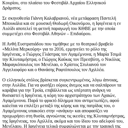
Κουρίου, στο πλαίσιο του Φεστιβάλ Αρχαίου Ελληνικού
Δράματος.
Σε σκηνοθεσία Γιάννη Καλαβριανού, νέα μετάφραση Παντελή
Μπουκάλα και σε μουσική Θοδωρή Οικονόμου, η Ιφιγένεια η εν
Αυλίδι αποτελεί τη φετινή παραγωγή του ΚΘΒΕ με την οποία
συμμετέχει στο Φεστιβάλ Αθηνών – Επιδαύρου.
Η Ανθή Ευστρατιάδου που τιμήθηκε με το θεατρικό βραβείο
«Μελίνα Μερκούρη» για το 2016, ερμηνεύει το ρόλο της
Ιφιγένειας, ο Γιώργος Γλάστρας τον Αγαμέμνονα, η Μαρία Τσιμά
την Κλυταιμήστρα, ο Γιώργος Καύκας τον Πρεσβύτη, ο Νικόλας
Μαραγκόπουλος τον Μενέλαο, ο Χρίστος Στυλιανού τον
Αγγελιοφόρο και ο Θανάσης Ραφτόπουλος τον Αχιλλέα.
Ο ελληνικός στόλος βρίσκεται συγκεντρωμένος, λόγω άπνοιας,
στην Αυλίδα. Για να φυσήξει ούριος άνεμος και να σαλπάρουν τα
καράβια για την Τροία, επιβάλλεται ως υπέρτατη ανάγκη να
θυσιαστεί η Ιφιγένεια, η κόρη του αρχιστράτηγου των Αχαιών,
Αγαμέμνονα. Παρά το φρικτό δίλημμα που αντιμετωπίζει, αφού
καλείται να επιλέξει μεταξύ της κόρης και της πατρίδας του, ο
Αγαμέμνονας υπακούει στην «ανάγκη» και αποφασίζει να
προχωρήσει στη θυσία, αγνοώντας τις ικεσίες της Κλυταιμνήστρας,
της Ιφιγένειας, του Αχιλλέα, ακόμα και του ίδιου του αδελφού του,
Μενέλαου. Η Ιφιγένεια τελικά συμφιλιώνεται με την τραγική της