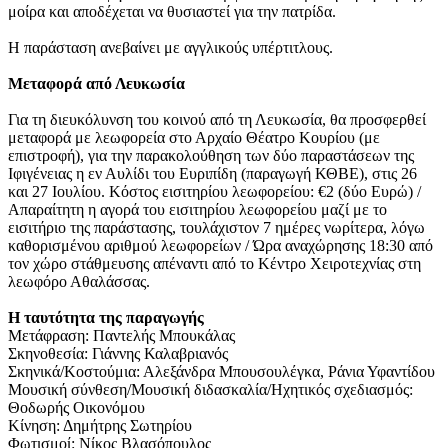
μοίρα και αποδέχεται να θυσιαστεί για την πατρίδα.
Η παράσταση ανεβαίνει με αγγλικούς υπέρτιτλους.
Μεταφορά από Λευκωσία
Για τη διευκόλυνση του κοινού από τη Λευκωσία, θα προσφερθεί
μεταφορά με λεωφορεία στο Αρχαίο Θέατρο Κουρίου (με
επιστροφή), για την παρακολούθηση των δύο παραστάσεων της
Ιφιγένειας η εν Αυλίδι του Ευριπίδη (παραγωγή ΚΘΒΕ), στις 26
και 27 Ιουλίου. Κόστος εισιτηρίου λεωφορείου: €2 (δύο Ευρώ) /
Απαραίτητη η αγορά του εισιτηρίου λεωφορείου μαζί με το
εισιτήριο της παράστασης, τουλάχιστον 7 ημέρες νωρίτερα, λόγω
καθορισμένου αριθμού λεωφορείων / Ώρα αναχώρησης 18:30 από
τον χώρο στάθμευσης απέναντι από το Κέντρο Χειροτεχνίας στη
λεωφόρο Αθαλάσσας.
Η ταυτότητα της παραγωγής
Μετάφραση: Παντελής Μπουκάλας
Σκηνοθεσία: Γιάννης Καλαβριανός
Σκηνικά/Κοστούμια: Αλεξάνδρα Μπουσουλέγκα, Ράνια Υφαντίδου
Μουσική σύνθεση/Μουσική διδασκαλία/Ηχητικός σχεδιασμός:
Θοδωρής Οικονόμου
Κίνηση: Δημήτρης Σωτηρίου
Φωτισμοί: Νίκος Βλασόπουλος