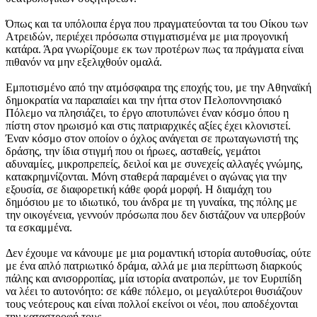
Όπως και τα υπόλοιπα έργα που πραγματεύονται τα του Οίκου των
Ατρειδών, περιέχει πρόσωπα στιγματισμένα με μια προγονική
κατάρα. Άρα γνωρίζουμε εκ των προτέρων πως τα πράγματα είναι
πιθανόν να μην εξελιχθούν ομαλά.
Εμποτισμένο από την ατμόσφαιρα της εποχής του, με την Αθηναϊκή
δημοκρατία να παραπαίει και την ήττα στον Πελοποννησιακό
Πόλεμο να πλησιάζει, το έργο αποτυπώνει έναν κόσμο όπου η
πίστη στον ηρωισμό και στις πατριαρχικές αξίες έχει κλονιστεί.
Έναν κόσμο στον οποίον ο όχλος ανάγεται σε πρωταγωνιστή της
δράσης, την ίδια στιγμή που οι ήρωες, ασταθείς, γεμάτοι
αδυναμίες, μικροπρεπείς, δειλοί και με συνεχείς αλλαγές γνώμης,
κατακρημνίζονται. Μόνη σταθερά παραμένει ο αγώνας για την
εξουσία, σε διαφορετική κάθε φορά μορφή. Η διαμάχη του
δημόσιου με το ιδιωτικό, του άνδρα με τη γυναίκα, της πόλης με
την οικογένεια, γεννούν πρόσωπα που δεν διστάζουν να υπερβούν
τα εσκαμμένα.
Δεν έχουμε να κάνουμε με μια ρομαντική ιστορία αυτοθυσίας, ούτε
με ένα απλό πατριωτικό δράμα, αλλά με μια περίπτωση διαρκούς
πάλης και ανισορροπίας, μία ιστορία ανατροπών, με τον Ευριπίδη
να λέει το αυτονόητο: σε κάθε πόλεμο, οι μεγαλύτεροι θυσιάζουν
τους νεότερους και είναι πολλοί εκείνοι οι νέοι, που αποδέχονται
την καταστροφή τους.