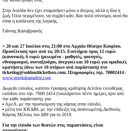
Στην Αυλίδα δεν έχει σταματήσει μόνο ο άνεμος, αλλά η ίδια η
ζωή. Όλοι περιμένουν, να συμβεί κάτι. Και πολύ σύντομα, αυτό θα
είναι η κατάλυση της λογικής.
Γιάννης Καλαβριανός
+ 26 και 27 Ιουλίου στις 21:00 στο Αρχαίο Θέατρο Κουρίου.
Προσέλευση πριν από τις 20:15. Εισιτήρια προς 12 ευρώ
(κανονικό), 6 ευρώ (μειωμένο - μαθητές, φοιτητές,
εθνοφρουροί, συνταξιούχοι, άνεργοι) και 10 ευρώ για ομαδικές
κρατήσεις (άνω των 10 ατόμων ανά παράσταση) στο
ticketing@soldoutticketbox.com. Πληροφορίες τηλ. 70002414
/
www.greekdramafest.com
Δωρεάν είσοδος, κατόπιν έγκαιρης κράτησης δελτίου ελευθέρας
εισόδου στο τηλ. 7000 2414 (τουλάχιστον πέντε ημέρες πριν από
την κάθε παράσταση), για:
▪ ΑμεΑ, με την προσκόμιση της κάρτας στην είσοδο,
▪ μέλη του ΚΚΔΙΘ, με την επίδειξη της ανανεωμένης Διεθνούς
Κάρτας Μέλους του ΔΙΘ για το 2019.
Για την είσοδο των θεατών στις παραστάσεις είναι
απαραίτητη: