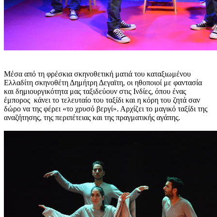
Μέσα από τη φρέσκια σκηνοθετική ματιά του καταξιωμένου
Ελλαδίτη σκηνοθέτη Δημήτρη Δεγαϊτη, οι ηθοποιοί με φαντασία
και δημιουργικότητα μας ταξιδεύουν στις Ινδίες, όπου ένας
έμπορος κάνει το τελευταίο του ταξίδι και η κόρη του ζητά σαν
δώρο να της φέρει «το χρυσό βεργί». Αρχίζει το μαγικό ταξίδι της
αναζήτησης, της περιπέτειας και της πραγματικής αγάπης.