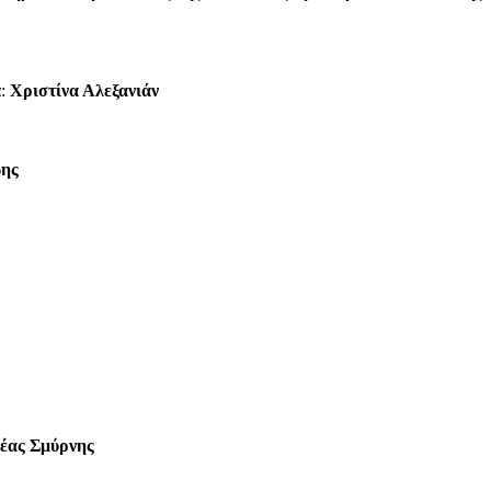
α:
Χριστίνα Αλεξανιάν
ης
Νέας Σμύρνης