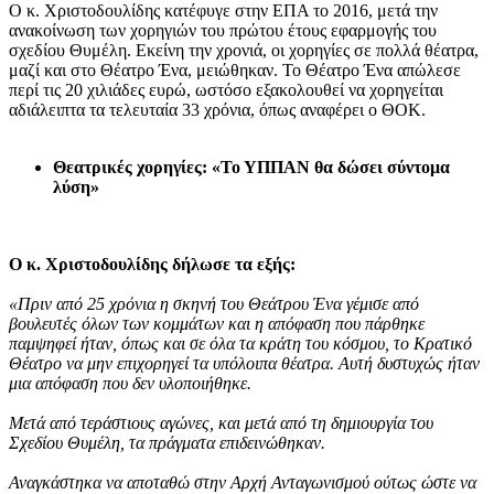
Ο κ. Χριστοδουλίδης κατέφυγε στην ΕΠΑ το 2016, μετά την
ανακοίνωση των χορηγιών του πρώτου έτους εφαρμογής του
σχεδίου Θυμέλη. Εκείνη την χρονιά, οι χορηγίες σε πολλά θέατρα,
μαζί και στο Θέατρο Ένα, μειώθηκαν. Το Θέατρο Ένα απώλεσε
περί τις 20 χιλιάδες ευρώ, ωστόσο εξακολουθεί να χορηγείται
αδιάλειπτα τα τελευταία 33 χρόνια, όπως αναφέρει ο ΘΟΚ.
Θεατρικές χορηγίες: «Το ΥΠΠΑΝ θα δώσει σύντομα
λύση»
Ο κ. Χριστοδουλίδης δήλωσε τα εξής:
«Πριν από 25 χρόνια η σκηνή του Θεάτρου Ένα γέμισε από
βουλευτές όλων των κομμάτων και η απόφαση που πάρθηκε
παμψηφεί ήταν, όπως και σε όλα τα κράτη του κόσμου, το Κρατικό
Θέατρο να μην επιχορηγεί τα υπόλοιπα θέατρα. Αυτή δυστυχώς ήταν
μια απόφαση που δεν υλοποιήθηκε.
Μετά από τεράστιους αγώνες, και μετά από τη δημιουργία του
Σχεδίου Θυμέλη, τα πράγματα επιδεινώθηκαν.
Αναγκάστηκα να αποταθώ στην Αρχή Ανταγωνισμού ούτως ώστε να