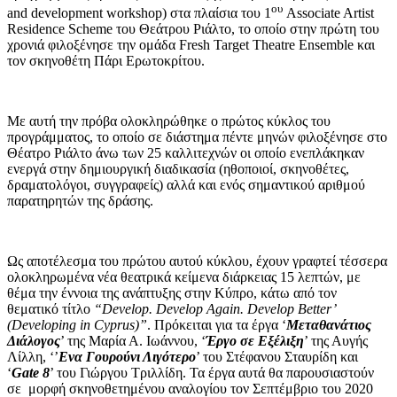
ου
and development workshop) στα πλαίσια του 1
Associate Artist
Residence Scheme του Θεάτρου Ριάλτο, το οποίο στην πρώτη του
χρονιά φιλοξένησε την ομάδα Fresh Target Theatre Ensemble και
τον σκηνοθέτη Πάρι Ερωτοκρίτου.
Με αυτή την πρόβα ολοκληρώθηκε ο πρώτος κύκλος του
προγράμματος, το οποίο σε διάστημα πέντε μηνών φιλοξένησε στο
Θέατρο Ριάλτο άνω των 25 καλλιτεχνών οι οποίο ενεπλάκηκαν
ενεργά στην δημιουργική διαδικασία (ηθοποιοί, σκηνοθέτες,
δραματολόγοι, συγγραφείς) αλλά και ενός σημαντικού αριθμού
παρατηρητών της δράσης.
Ως αποτέλεσμα του πρώτου αυτού κύκλου, έχουν γραφτεί τέσσερα
ολοκληρωμένα νέα θεατρικά κείμενα διάρκειας 15 λεπτών, με
θέμα την έννοια της ανάπτυξης στην Κύπρο, κάτω από τον
θεματικό τίτλο
“Develop. Develop Again. Develop Better’
(Developing in Cyprus)”
. Πρόκειται για τα έργα ‘
Μεταθανάτιος
Διάλογος
’ της Μαρία Α. Ιωάννου, ‘
Έργο σε Εξέλιξη
’ της Αυγής
Λίλλη, ‘’
Ενα Γουρούνι Λιγότερο
’ του Στέφανου Σταυρίδη και
‘
Gate 8
’ του Γιώργου Τριλλίδη. Τα έργα αυτά θα παρουσιαστούν
σε
μορφή σκηνοθετημένου αναλογίου τον Σεπτέμβριο του 2020