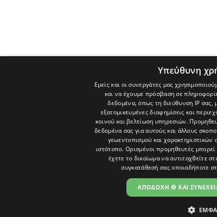
Υπεύθυνη χρ
Εμείς και οι συνεργάτες μας χρησιμοποιού
και να έχουμε πρόσβαση σε πληροφορί
δεδομένα, όπως τη διεύθυνση IP σας, 
εξατομικευμένες διαφημίσεις και περιε
κοινού και βελτίωση υπηρεσιών.
Προμηθευ
δεδομένα σας για αυτούς και άλλους σκο
γεωεντοπισμού και χαρακτηριστικών σ
ιστότοπο. Ορισμένοι προμηθευτές μπορεί 
έχετε το δικαίωμα να αντιταχθείτε στ
συγκατάθεσή σας οποιαδήποτε στ
ΑΠΟΔΟΧΗ 🍪 ΚΑΙ ΣΥΝΕΧΕΙ
ΕΜΦΑ