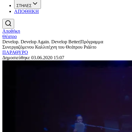
ΣΤΗΛΕΣ
ΑΠΟΘΗΚΗ
Αποθήκη
Θέατρο
Develop. Develop Again. Develop Better|Πρόγραμμα
Συνεργαζόμενου Καλλιτέχνη του Θεάτρου Ριάλτο
ΠΑΡΑΘΥΡΟ
Δημοσιεύθηκε 03.06.2020 15:07