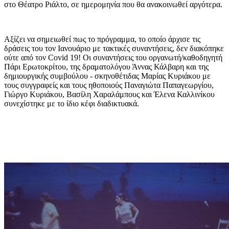
στο Θέατρο Ριάλτο, σε ημερομηνία που θα ανακοινωθεί αργότερα.
Αξίζει να σημειωθεί πως το πρόγραμμα, το οποίο άρχισε τις
δράσεις του τον Ιανουάριο με τακτικές συναντήσεις, δεν διακόπηκε
ούτε από τον Covid 19
! Οι συναντήσεις του
οργανωτή/καθοδηγητή
Πάρι Ερωτοκρίτου, της δραματολόγου Άννας Κάλβαρη και της
δημ
ι
ο
υ
ργ
ι
κ
ή
ς
σ
υ
μβο
ύ
λου -
σκηνοθέτιδας Μαρίας Κυριάκου με
τους συγγραφείς και τους ηθοποιούς Παναγιώτα Παπαγεωργίου,
Γιώργο Κυριάκου, Βασίλη Χαραλάμπους και Έλενα Καλλινίκου
συνεχίστηκε
με
το
ί
δ
ι
ο
κ
έ
φ
ι
διαδικτυακά.