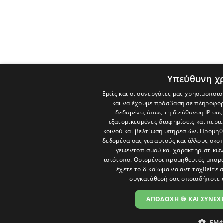
Υπεύθυνη χ
Εμείς και οι συνεργάτες μας χρησιμοποιο
και να έχουμε πρόσβαση σε πληροφορ
δεδομένα, όπως τη διεύθυνση IP σας
εξατομικευμένες διαφημίσεις και περι
κοινού και βελτίωση υπηρεσιών.
Προμηθε
δεδομένα σας για αυτούς και άλλους σκ
γεωεντοπισμού και χαρακτηριστικών 
ιστότοπο. Ορισμένοι προμηθευτές μπορε
έχετε το δικαίωμα να αντιταχθείτε 
συγκατάθεσή σας οποιαδήποτε 
ΑΠΟΔΟΧΗ 🍪 ΚΑΙ ΣΥΝΕΧΕ
ΕΜΦ