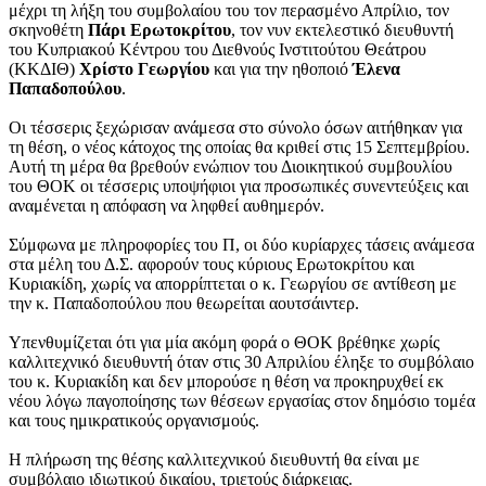
μέχρι τη λήξη του συμβολαίου του τον περασμένο Απρίλιο, τον
σκηνοθέτη
Πάρι Ερωτοκρίτου
, τον νυν εκτελεστικό διευθυντή
του Κυπριακού Κέντρου του Διεθνούς Ινστιτούτου Θεάτρου
(ΚΚΔΙΘ)
Χρίστο Γεωργίου
και για την ηθοποιό
Έλενα
Παπαδοπούλου
.
Οι τέσσερις ξεχώρισαν ανάμεσα στο σύνολο όσων αιτήθηκαν για
τη θέση, ο νέος κάτοχος της οποίας θα κριθεί στις 15 Σεπτεμβρίου.
Αυτή τη μέρα θα βρεθούν ενώπιον του Διοικητικού συμβουλίου
του ΘΟΚ οι τέσσερις υποψήφιοι για προσωπικές συνεντεύξεις και
αναμένεται η απόφαση να ληφθεί αυθημερόν.
Σύμφωνα με πληροφορίες του Π, οι δύο κυρίαρχες τάσεις ανάμεσα
στα μέλη του Δ.Σ. αφορούν τους κύριους Ερωτοκρίτου και
Κυριακίδη, χωρίς να απορρίπτεται ο κ. Γεωργίου σε αντίθεση με
την κ. Παπαδοπούλου που θεωρείται αουτσάιντερ.
Υπενθυμίζεται ότι για μία ακόμη φορά ο ΘΟΚ βρέθηκε χωρίς
καλλιτεχνικό διευθυντή όταν στις 30 Απριλίου έληξε το συμβόλαιο
του κ. Κυριακίδη και δεν μπορούσε η θέση να προκηρυχθεί εκ
νέου λόγω παγοποίησης των θέσεων εργασίας στον δημόσιο τομέα
και τους ημικρατικούς οργανισμούς.
Η πλήρωση της θέσης καλλιτεχνικού διευθυντή θα είναι με
συμβόλαιο ιδιωτικού δικαίου, τριετούς διάρκειας.