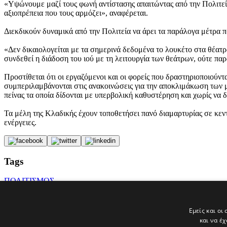
«Υψώνουμε μαζί τους φωνή αντίστασης απαιτώντας από την Πολιτεία
αξιοπρέπεια που τους αρμόζει», αναφέρεται.
Διεκδικούν δυναμικά από την Πολιτεία να άρει τα παράλογα μέτρα 
«Δεν δικαιολογείται με τα σημερινά δεδομένα το λουκέτο στα θέατρ
συνδεθεί η διάδοση του ιού με τη λειτουργία των θεάτρων, ούτε πα
Προστίθεται ότι οι εργαζόμενοι και οι φορείς που δραστηριοποιούν
συμπεριλαμβάνονται στις ανακοινώσεις για την αποκλιμάκωση των μέ
πείνας τα οποία δίδονται με υπερβολική καθυστέρηση και χωρίς να δ
Τα μέλη της Κλαδικής έχουν τοποθετήσει πανό διαμαρτυρίας σε κεν
ενέργειες.
Tags
ΠΟΛΙΤΙΣΜΟΣ
ΕΙΔΗΣΕΙΣ
ΘΕΑΤΡΟ
Πανδημία
Εμείς και οι
κορωνοΐός
και να έ
politis