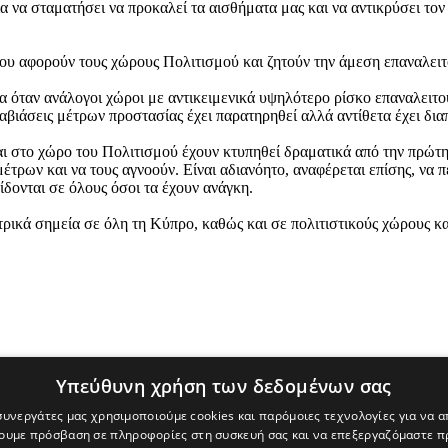
 να σταματήσει να προκαλεί τα αισθήματα μας και να αντικρύσει τον
που αφορούν τους χώρους Πολιτισμού και ζητούν την άμεση επαναλει
α όταν ανάλογοι χώροι με αντικειμενικά υψηλότερο ρίσκο επαναλειτου
ραβιάσεις μέτρων προστασίας έχει παρατηρηθεί αλλά αντίθετα έχει δια
ται στο χώρο του Πολιτισμού έχουν κτυπηθεί δραματικά από την πρώτη
τρων και να τους αγνοούν. Είναι αδιανόητο, αναφέρεται επίσης, να π
ίδονται σε όλους όσοι τα έχουν ανάγκη.
τρικά σημεία σε όλη τη Κύπρο, καθώς και σε πολιτιστικούς χώρους κ
Υπεύθυνη χρήση των δεδομένων σας
 συνεργάτες μας χρησιμοποιούμε cookies και παρόμοιες τεχνολογίες για να
χουμε πρόσβαση σε πληροφορίες στη συσκευή σας και να επεξεργαζόμαστε 