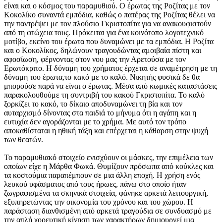
είναι και ο κόσμος του παραμυθιού. Ο έρωτας της Ροζίτας με τον
Κοκολίκο συναντά εμπόδια, καθώς ο πατέρας της Ροζίτας θέλει να
την παντρέψει με τον πλούσιο Γκριστοπίτα για να ανακουφιστούν
από τη φτώχεια τους. Πρόκειται για ένα κοινότοπο λογοτεχνικό
μοτίβο, εκείνο του έρωτα που δυναμώνει με τα εμπόδια. Η Ροζίτα
και ο Κοκολίκος, δηλώνουν τραγουδώντας αμοιβαία πίστη και
αφοσίωση, φέρνοντας στον νου μας την Αρετούσα με τον
Ερωτόκριτο. Η δύναμη του χρήματος έρχεται σε αναμέτρηση με τη
δύναμη του έρωτα,το κακό με το καλό. Νικητής φυσικά δε θα
μπορούσε παρά να είναι ο έρωτας. Μέσα από κωμικές καταστάσεις
παρακολουθούμε τη συντριβή του κακού Γκριστοπίτα. Το καλό
ξορκίζει το κακό, το δίκαιο αποδυναμώνει τη βία και τον
αυταρχισμό δίνοντας στα παιδιά το μήνυμα ότι η αγάπη και η
ευτυχία δεν αγοράζονται με το χρήμα. Με αυτό τον τρόπο
αποκαθίσταται η ηθική τάξη και επέρχεται η κάθαρση στην ψυχή
των θεατών.
Το παραμυθιακό στοιχείο ενισχύουν οι μάσκες, την επιμέλεια των
οποίων είχε η Μάρθα Φωκά. Θυμίζουν πρόσωπα από κούκλες και
τα κοστούμια παραπέμπουν σε μια άλλη εποχή. Η χρήση ενός
λευκού υφάσματος από τους ήρωες, πάνω στο οποίο ήταν
ζωγραφισμένα τα σκηνικά στοιχεία, φάνηκε αρκετά λειτουργική,
εξυπηρετώντας την οικονομία του χρόνου και του χώρου. Η
παράσταση διανθισμένη από αρκετά τραγούδια σε συνδυασμό με
την απλή χορευτική κίνηση των χαρακτήρων δημιουργεί μια