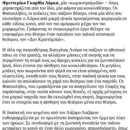
Φρεντερίκο Γκαρθία Λόρκα
, μία «κωμικοτραγωδία» − όπως
χαρακτηρίζεται από τον ίδιο, μία φάρσα για κουκλοθέατρο. Οι
Φασουλήδες, οι κούκλες που παίζουν θέατρο, είναι μία ιδέα που
υλοποίησε ο Λόρκα από μικρή ηλικία προσφέροντας ψυχαγωγία σε
κάθε είδους κοινό, από τον πιο αμόρφωτο μέχρι τον πιο
μορφωμένο. Γράφοντας το συγκεκριμένο έργο θέλησε να
επαναφέρει στο θέατρο έναν παλιάτσο του παλιού ισπανικού
θεάτρου, τον «Δον Κριστόμπαλ».
Η ιδέα της σκηνοθέτριας Κατερίνας Λούρα να παίζουν οι ηθοποιοί
πάνω σε ένα τραπέζι, να αλλάζουν μάσκες επί σκηνής και να
περιμένουν τη σειρά τους ως άψυχες κούκλες για να ζωντανέψουν
ξανά, δίνει έντονα την αίσθηση του κουκλοθεάτρου. Οι μεγάλες
μπάλες που αιωρούνται από ψηλά σα να είναι φτιαγμένες από
πλαστελίνη, τοποθετούν τους θεατές, στην παιδική ηλικία και τους
καλούν να απολαύσουν τη χαρά του θεάτρου σαν ένα παιχνίδι. Οι
Φασουλήδες, που εμφανίζονται για να αναγγείλουν την έναρξη της
παράστασης, στην ουσία κάνουν τους θεατές, εξ αρχής μέτοχους σε
ένα μαγικό παιχνίδι που θα εκτυλιχθεί στη σκηνή. Δημιουργείται
έτσι το στοιχείο και η αίσθηση του θεάτρου μέσα στο θέατρο.
Η διασκευή του κειμένου από τον Λάζαρο Λαζάρου
ευθυγραμμίζεται με το πρωτότυπο διατηρώντας τον έμμετρο λόγο
των ηρώων. Σε συνδυασμό με τη ζωντανή συνοδεία του πιάνου
μεταφέρει το κοινό σε έναν άλλο χωροχρόνο, απροσδιόριστο, όπως