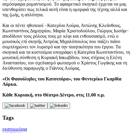
ατμόσφαιρα ρομαντισμού. Το αφαιρετικό σκηνικό έρχεται να μας
υπενθυμίσει πως τελικά αυτή είναι η ομορφιά της τέχνης αλλά και
της ζωής, η απλότητα.
Και οι πέντε ηθοποιοί −Κατερίνα Λούρα, Αντώνης Κλεάνθους,
Κωνσταντίνος Δημητρίου, Μαρία Χριστοδούλου, Γιώργος Ιωσήφ−
αποδίδουν τους ρόλους τους με κέφι και ενθουσιασμό, ενώ ο
μουσικός επί σκηνής Αντρέας Μιχαλόπουλος που παίζει πιάνο
συμπληρώνει τον λυρισμό και την ποιητικότητα του έργου. Τα
σκηνικά και τα κοστούμια υπογράφει η Κατερίνα Κωνσταντίνου, τη
μουσική σύνθεση η Κυριακή Ιακωβίδου, τους στίχους η Ελένη
Αναστασίου, τον σχεδιασμό φωτισμού ο Χρίστος Γωγάκης και τη
διεύθυνση παραγωγής ο Γιάννος Λούρας.
«Οι Φασούληδες του Κατσιπόρα», του Φεντερίκο Γκαρθία
Λόρκα.
Κάθε Κυριακή, στο Θέατρο Δέντρο, στις 11.00 π.μ.
Tags
εκατομμύρια