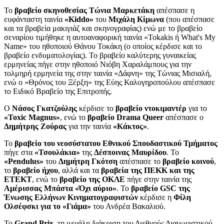
Το
βραβείο σκηνοθεσίας Τώνια Μαρκετάκη
απέσπασε η
ευφάνταστη ταινία
«Kiddo»
του
Μιχάλη Κίμωνα
(που απέσπασε
και τα βραβεία μακιγιάζ και σκηνογραφίας) ενώ με το βραβείο
σεναρίου τιμήθηκε η αυτοαναφορική ταινία «Tokakis ή What's My
Name» του ηθοποιού Θάνου Τοκάκη (ο οποίος κέρδισε και το
βραβείο ενδυματολογίας). Το βραβείο καλύτερης γυναικείας
ερμηνείας πήγε στην ηθοποιό Νιόβη Χαραλάμπους για την
τολμηρή ερμηνεία της στην ταινία «Δάφνη» της Τώνιας Μισιαλή,
ενώ ο «Θρόνος του Ξέρξη» της Εύης Καλογηροπούλου απέσπασε
το Ειδικό Βραβείο της Επιτροπής.
O
Νάσος Γκατζούλης
κέρδισε το
βραβείο ντοκιμαντέρ
για το
«Toxic Magnus»
, ενώ το
βραβείο Drama Queer
απέσπασε ο
Δημήτρης Ζούρας
για την ταινία
«Κάκτος»
.
Το
βραβείο του νεοσύστατου Εθνικού Σπουδαστικού Τμήματος
πήγε στα
«Τσουλάκια»
της
Δέσποινας Μαυρίδου
. Το
«Pendulus»
του
Δημήτρη Γκότση
απέσπασε το
βραβείο κοινού
,
το
βραβείο ήχου
, αλλά και τα
βραβεία της ΠΕΚΚ και της
ΕΤΕΚΤ
, ενώ το
βραβείο της ΟΚΛΕ
πήγε στην ταινία της
Αμέρισσας Μπάστα «Όχι αύριο»
. Το
βραβείο GSC της
Ένωσης Ελλήνων Κινηματογραφιστών
κέρδισε η
Φίλη
Ολσέφσκι για το «Γιάμα»
του Ανδρέα Βακαλιού.
Το
Grand Prix
, τη μεγάλη διάκριση του Διεθνούς Διαγωνιστικού