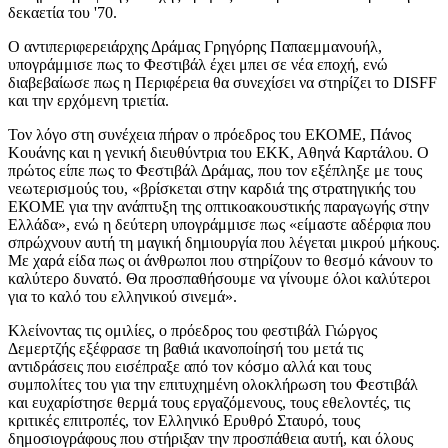
δεκαετία του '70.
Ο αντιπεριφερειάρχης Δράμας Γρηγόρης Παπαεμμανουήλ,
υπογράμμισε πως το Φεστιβάλ έχει μπει σε νέα εποχή, ενώ
διαβεβαίωσε πως η Περιφέρεια θα συνεχίσει να στηρίζει το DISFF
και την ερχόμενη τριετία.
Τον λόγο στη συνέχεια πήραν ο πρόεδρος του ΕΚΟΜΕ, Πάνος
Κουάνης και η γενική διευθύντρια του ΕΚΚ, Αθηνά Καρτάλου. Ο
πρώτος είπε πως το Φεστιβάλ Δράμας, που τον εξέπληξε με τους
νεωτερισμούς του, «βρίσκεται στην καρδιά της στρατηγικής του
ΕΚΟΜΕ για την ανάπτυξη της οπτικοακουστικής παραγωγής στην
Ελλάδα», ενώ η δεύτερη υπογράμμισε πως «είμαστε αδέρφια που
σπρώχνουν αυτή τη μαγική δημιουργία που λέγεται μικρού μήκους.
Με χαρά είδα πως οι άνθρωποι που στηρίζουν το θεσμό κάνουν το
καλύτερο δυνατό. Θα προσπαθήσουμε να γίνουμε όλοι καλύτεροι
για το καλό του ελληνικού σινεμά».
Κλείνοντας τις ομιλίες, ο πρόεδρος του φεστιβάλ Γιώργος
Δεμερτζής εξέφρασε τη βαθιά ικανοποίησή του μετά τις
αντιδράσεις που εισέπραξε από τον κόσμο αλλά και τους
συμπολίτες του για την επιτυχημένη ολοκλήρωση του Φεστιβάλ
και ευχαρίστησε θερμά τους εργαζόμενους, τους εθελοντές, τις
κριτικές επιτροπές, τον Ελληνικό Ερυθρό Σταυρό, τους
δημοσιογράφους που στήριξαν την προσπάθεια αυτή, και όλους