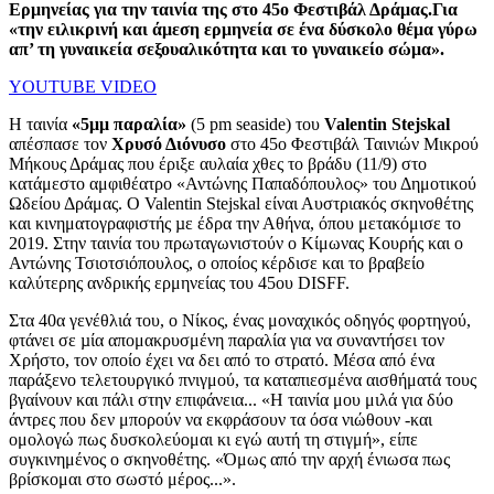
Ερμηνείας για την ταινία της στο 45o Φεστιβάλ Δράμας.Για
«την ειλικρινή και άμεση ερμηνεία σε ένα δύσκολο θέμα γύρω
απ’ τη γυναικεία σεξουαλικότητα και το γυναικείο σώμα».
YOUTUBE VIDEO
Η ταινία
«5μμ παραλία»
(5 pm seaside) του
Valentin Stejskal
απέσπασε τον
Χρυσό Διόνυσο
στο 45ο Φεστιβάλ Ταινιών Μικρού
Μήκους Δράμας που έριξε αυλαία χθες το βράδυ (11/9) στο
κατάμεστο αμφιθέατρο «Αντώνης Παπαδόπουλος» του Δημοτικού
Ωδείου Δράμας. O Valentin Stejskal είναι Αυστριακός σκηνοθέτης
και κινηματογραφιστής µε έδρα την Αθήνα, όπου μετακόμισε το
2019. Στην ταινία του πρωταγωνιστούν ο Κίμωνας Κουρής και ο
Αντώνης Τσιοτσιόπουλος, ο οποίος κέρδισε και το βραβείο
καλύτερης ανδρικής ερμηνείας του 45ου DISFF.
Στα 40α γενέθλιά του, ο Νίκος, ένας μοναχικός οδηγός φορτηγού,
φτάνει σε µία απομακρυσμένη παραλία για να συναντήσει τον
Χρήστο, τον οποίο έχει να δει από το στρατό. Μέσα από ένα
παράξενο τελετουργικό πνιγμού, τα καταπιεσμένα αισθήματά τους
βγαίνουν και πάλι στην επιφάνεια... «Η ταινία μου μιλά για δύο
άντρες που δεν μπορούν να εκφράσουν τα όσα νιώθουν -και
ομολογώ πως δυσκολεύομαι κι εγώ αυτή τη στιγμή», είπε
συγκινημένος ο σκηνοθέτης. «Όμως από την αρχή ένιωσα πως
βρίσκομαι στο σωστό μέρος...».