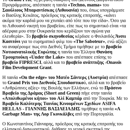
Προγράμματος, απέσπασε η ταινία
«Techno, mama»
του
Σαούλιους Μπαραντίσκας (Λιθουανία)
που, όπως υπογράμμισε
ο Βασίλης Κεκάτος, πρόεδρος της κριτικής επιτροπής, «κάνει
ακόμα την καρδιά μου να χτυπάει από τότε που την είδα». Όσο για
το Λιθουανό νικητή του βραβείου, είπε πως το σημαντικό είναι «τα
αδέρφια μου στην Ουκρανία που κερδίζουν τον αγώνα για
ελευθερία». Το
βραβείο σκηνοθεσίας
κέρδισε ο Φινλανδός
Άνσιι
Κασιτόνι
για το ευρηματικό φιλμ του
«The Saboteur»
, ενώ αξίζει
να αναφέρουμε πως στο Διεθνές Τμήμα τιμήθηκε με το
βραβείο
Νοτιοανατολικής Ευρώπης
η ταινία του Έλληνα
Θανάση
Τρουμπούκη «Under the Lake»
που απέσπασε επίσης το
βραβείο FIPRESCI
, αλλά και το
βραβείο ανάπτυξης -Onassis
Film Development Grant
.
Η ταινία
«On the edge» του Ματέο Σάντερς (Αυστρία)
απέσπασε
το
Grand Prix του Διεθνούς Σπουδαστικο
ύ, αλλά και το βραβείο
«Ανθρώπινες αξίες» της Βουλής των Ελλήνων, ενώ το
Πράσινο
Βραβείο της Δράμας (Short and Green)
πήγε στην ταινία
«Απολιθωμένοι κήποι» του Aλί Καμπάρ
από την Τουρκία. Με το
Βραβείο Καλύτερης Ταινίας Κινουμένων Σχεδίων ASIFA
HELLAS - ΓΙΑΝΝΗΣ ΒΑΣΙΛΕΙΑΔΗΣ
τιμήθηκε η ταινία
«A
Garbage Man» της Λορ Γκονκάλβες
από την Πορτογαλία.
Ο Κωνσταντίνος Γιάνναρης, πρόεδρος της κριτικής επιτροπής του
ελληνικού διαγωνιστικού, διάβασε το γενικό σκεπτικό της