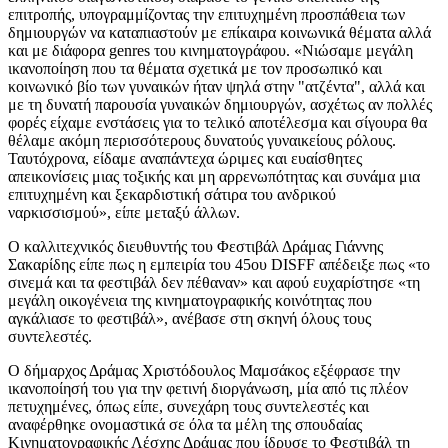
επιτροπής, υπογραμμίζοντας την επιτυχημένη προσπάθεια των
δημιουργών να καταπιαστούν με επίκαιρα κοινωνικά θέματα αλλά
και με διάφορα genres του κινηματογράφου. «Νιώσαμε μεγάλη
ικανοποίηση που τα θέματα σχετικά με τον προσωπικό και
κοινωνικό βίο των γυναικών ήταν ψηλά στην "ατζέντα", αλλά και
με τη δυνατή παρουσία γυναικών δημιουργών, ασχέτως αν πολλές
φορές είχαμε ενστάσεις για το τελικό αποτέλεσμα και σίγουρα θα
θέλαμε ακόμη περισσότερους δυνατούς γυναικείους ρόλους.
Ταυτόχρονα, είδαμε αναπάντεχα ώριμες και ευαίσθητες
απεικονίσεις μιας τοξικής και μη αρρενωπότητας και συνάμα μια
επιτυχημένη και ξεκαρδιστική σάτιρα του ανδρικού
ναρκισσισμού», είπε μεταξύ άλλων.
O καλλιτεχνικός διευθυντής του Φεστιβάλ Δράμας Γιάννης
Σακαρίδης είπε πως η εμπειρία του 45ου DISFF απέδειξε πως «το
σινεμά και τα φεστιβάλ δεν πέθαναν» και αφού ευχαρίστησε «τη
μεγάλη οικογένεια της κινηματογραφικής κοινότητας που
αγκάλιασε το φεστιβάλ», ανέβασε στη σκηνή όλους τους
συντελεστές.
Ο δήμαρχος Δράμας Χριστόδουλος Μαμσάκος εξέφρασε την
ικανοποίησή του για την φετινή διοργάνωση, μία από τις πλέον
πετυχημένες, όπως είπε, συνεχάρη τους συντελεστές και
αναφέρθηκε ονομαστικά σε όλα τα μέλη της σπουδαίας
Κινηματογραφικής Λέσχης Δράμας που ίδρυσε το Φεστιβάλ τη