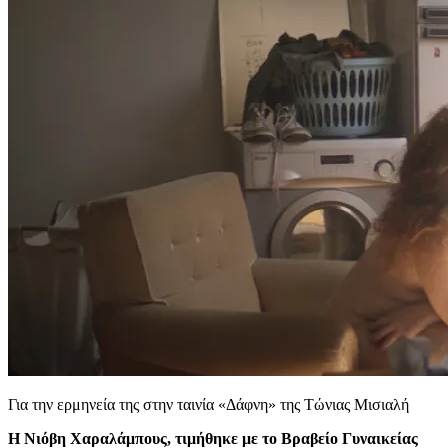
Για την ερμηνεία της στην ταινία «Δάφνη» της Τώνιας Μισιαλή
H Νιόβη Χαραλάμπους, τιμήθηκε με το Βραβείο Γυναικείας