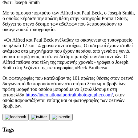
Φωτ: Joseph Smith
​Με το όμορφο πορτρέτο των Alfred και Paul Beck, o Joseph Smith,
ο οποίος κέρδισε την πρώτη θέση στην κατηγορία Portrait Story,
δείχνει το στενό δέσιμο των αδελφών που λειτουργούσαν το
οικογενειακό τυπογραφείο.
«Οι Alfred και Paul Beck ανέλαβαν το οικογενειακό τυπογραφείο
σε ηλικία 17 και 14 χρονών αντιστοίχως. Οι αδερφοί έχουν σταθεί
ανάμεσα στα μηχανήματα που έχουν περάσει από γενιά σε γενιά,
αντικατοπτρίζοντας το στενό δέσιμο μεταξύ των δύο αντρών. Ο
Alfred πέθανε στα τέλη της περυσινής χρονιάς» γράφει ο Joseph
Smith στη λεζάντα της φωτογραφίας «Beck Brothers».
Οι φωτογραφίες που κατέλαβαν τις 101 πρώτες θέσεις στον φετινό
διαγωνισμό θα παρουσιαστούν στο ετήσιο λεύκωμα βραβείων,
πρώτη μορφή του οποίου μπορούμε να ξεφυλλίσουμε στη
ιστοσελίδα
https://internationalportraitphotographer.com/
, στην
οποία παρουσιάζονται επίσης και οι φωτογραφίες των φετινών
βραβείων.
Tags