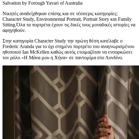
Salvation by Forough Yavari of Australia
Νικητές αναδείχθηκαν επίσης και σε τέσσερις κατηγορίες:
Character Study, Environmental Portrait, Portrait Story και Family
Sitting.Όλα τα πορτρέτα έχουν τις δικές τους μοναδικές ιστορίες να
αφηγηθούν.
Στην κατηγορία Character Study την πρώτη θέση κατέλαβε ο
Frederic Aranda για το όχι στημένο πορτρέτο του αναγνωρισμένου
ηθοποιού Ian McKellen καθώς αυτός ετοιμαζόταν να ενσαρκώσει
τον ρόλο «Η Μάνα μου η Χήνα» σε παντομίμα στο Λονδίνο.