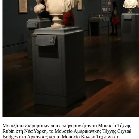
Μεταξύ των ιδρυμάτων που επλήγησαν ήταν το Μουσείο Τέχνης
Rubin στη Νέα Υόρκη, το Μουσείο Αμερικανικής Τέχνης Crystal
Bridges στο Αρκάνσας και το Μουσείο Καλών Τεχνών στη