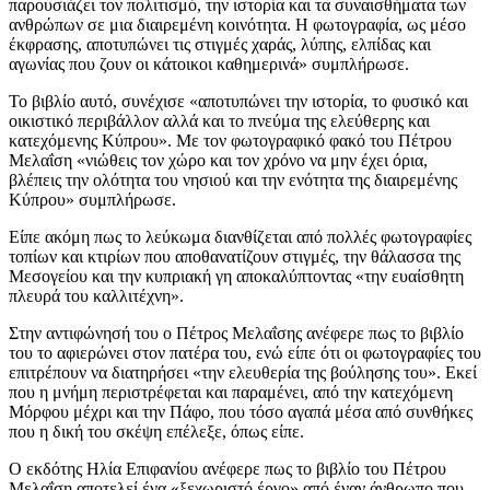
παρουσιάζει τον πολιτισμό, την ιστορία και τα συναισθήματα των
ανθρώπων σε μια διαιρεμένη κοινότητα. Η φωτογραφία, ως μέσο
έκφρασης, αποτυπώνει τις στιγμές χαράς, λύπης, ελπίδας και
αγωνίας που ζουν οι κάτοικοι καθημερινά» συμπλήρωσε.
Το βιβλίο αυτό, συνέχισε «αποτυπώνει την ιστορία, το φυσικό και
οικιστικό περιβάλλον αλλά και το πνεύμα της ελεύθερης και
κατεχόμενης Κύπρου». Με τον φωτογραφικό φακό του Πέτρου
Μελαΐση «νιώθεις τον χώρο και τον χρόνο να μην έχει όρια,
βλέπεις την ολότητα του νησιού και την ενότητα της διαιρεμένης
Κύπρου» συμπλήρωσε.
Είπε ακόμη πως το λεύκωμα διανθίζεται από πολλές φωτογραφίες
τοπίων και κτιρίων που αποθανατίζουν στιγμές, την θάλασσα της
Μεσογείου και την κυπριακή γη αποκαλύπτοντας «την ευαίσθητη
πλευρά του καλλιτέχνη».
Στην αντιφώνησή του ο Πέτρος Μελαΐσης ανέφερε πως το βιβλίο
του το αφιερώνει στον πατέρα του, ενώ είπε ότι οι φωτογραφίες του
επιτρέπουν να διατηρήσει «την ελευθερία της βούλησης του». Εκεί
που η μνήμη περιστρέφεται και παραμένει, από την κατεχόμενη
Μόρφου μέχρι και την Πάφο, που τόσο αγαπά μέσα από συνθήκες
που η δική του σκέψη επέλεξε, όπως είπε.
Ο εκδότης Ηλία Επιφανίου ανέφερε πως το βιβλίο του Πέτρου
Μελαΐση αποτελεί ένα «ξεχωριστό έργο» από έναν άνθρωπο που