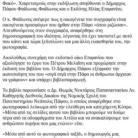
Φακό». Χαιρετισμούς στην εκδήλωση απηύθυναν ο Δήμαρχος
Πάφου Φαίδωνας Φαίδωνος και ο Εκδότης Ηλίας Επιφανίου.
Ο κ. Φαίδωνος ανέφερε πως η οικογένεια του συγγραφέα είναι
οικογένεια προσφύγων που ήρθαν στην Πάφο «όπου ριζώσαν».
Απευθυνόμενος στον συγγραφέα, αναφέρθηκε στη
δημοσιογραφική του ιδιότητα, λέγοντας ότι έχει ταυτιστεί με αυτό
που κάνει και τώρα ξεδιπλώνει και μια άλλη ευαισθησία του, την
φωτογραφία.
Ακολούθως συνεχάρη τον εκδοτικό οίκο Επιφανίου που
αξιολόγησε το έργο του Πέτρου Μελαΐση και προχώρησε στην
έκδοση του βιβλίου του. Ο Δήμαρχος Πάφου εξέφρασε την
ικανοποίηση του που «σιγά σιγά στην Πάφο οι άνθρωποι άρχισαν
να γράφουν» και υπάρχει βιβλιοπαραγωγή.
Το βιβλίο παρουσίασε ο Δρ. Θωμάς Νεκτάριος Παπαναστασίου Αν.
Καθηγητής Διεθνούς Δικαίου της Νομικής Σχολή του
Πανεπιστημίου Νεάπολις Πάφου, ο οποίος αναφέρθηκε στο
φωτογραφικό λεύκωμα από την ελεύθερη και κατεχόμενη Κύπρο.
«Μέσα από τις σελίδες αυτού του βιβλίου μπορούμε να δούμε
πέρα από τα οδοφράγματα του Αττίλα και να ανακαλύψουμε τον
ανθρώπινο πυρήνα που μας ενώνει» είπε.
«Μέσα από αυτό το φωτογραφικό ταξίδι, ο δημιουργός μας