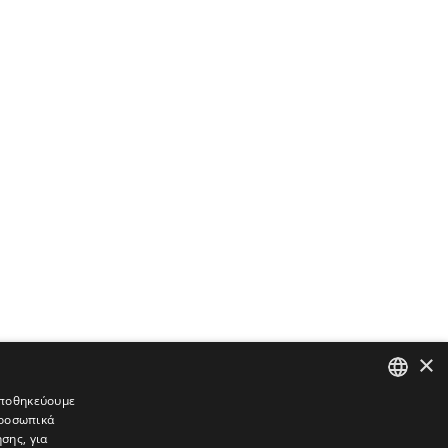
×
 αποθηκεύουμε
προσωπικά
GREEK
σης, για