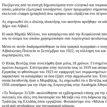
Πιεζόμενος από τα συνεχή δημοσιεύματα στον ελληνικό και τουρκικό 
οποίες μάλιστα εξωτερικά τουλάχιστον, έχουν προχωρήσει σημαντικ
σκελετού ελαφρύ (μπαγδατί) άνω ορόφου που εδράζεται στο πέτρινο
Ας σημειωθεί ότι ο ιδιώτης ιδιοκτήτης του ακινήτου αρνήθηκε να κ
Δήμο του Αϊβαλί.
Η οικία Μιχαήλ Μέλλου, του καταγόμενου από την Κεφαλλονιά πατέρ
του το όνομα του οποίου χρησιμοποίησε σαν λογοτεχνικό ψευδώνυμο
Μέσα σε αυτήν διαδραματίσθηκαν τα όσα τραγικά περιγράφει ο συγ
Αϊβαλιώτικη Πολιτεία το Σεπτέμβριο του 1922, τη σύλληψη του και 
συμπατριώτες του.
Ο Ηλίας Βενέζης όταν συνελήφθη ήταν μόλις 18 χρόνων. Γεννημένος
πρώτου διωγμού. Επέστρεψαν στην πολιτεία τους το 1919 και απο
Εργασίας το φθινόπωρο του 1923 σε εφαρμογή των συμφωνημένων μ
παρακίνησε να καταγράψει τα όσα έζησε στην αιχμαλωσία του. Έτσ
οποία διευθυντής ήταν ο Μυριβήλης. Ας σημειωθεί ότι ο Βενέζης κ
1956 υποψήφιοι για την έδρα της Λογοτεχνίας στην Ακαδημία Αθηνώ
«Το Νούμερο 31328» ακολούθησαν τα εμβληματικά επίσης για την ι
πολιτικές του ιδέες στη δικτατορία του Μεταξά ενώ στη διάρκεια τ
Τράπεζας της Ελλάδας όπου εργαζόταν. Φυλακίστηκε στο «Μπλοκ C»
μετά από αντιδράσεις του πνευματικού κόσμου.