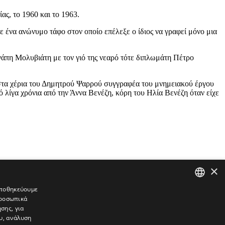
ς, το 1960 και το 1963.
 ένα ανώνυμο τάφο στον οποίο επέλεξε ο ίδιος να γραφεί μόνο μια
γάπη Μολυβιάτη με τον γιό της νεαρό τότε διπλωμάτη Πέτρο
στα χέρια του Δημητρού Ψαρρού συγγραφέα του μνημειακού έργου
λίγα χρόνια από την Άννα Βενέζη, κόρη του Ηλία Βενέζη όταν είχε
×
 αποθηκεύουμε
προσωπικά
GREEK
σης, για
ENGLISH
υ, ανάλυση