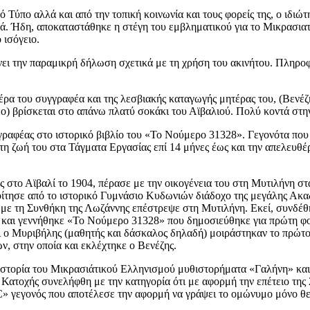
Τύπο αλλά και από την τοπική κοινωνία και τους φορείς της, ο ιδιώτη
ά. Ήδη, αποκαταστάθηκε η στέγη του εμβληματικού για το Μικρασιατι
 ισόγειο.
άνει την παραμικρή δήλωση σχετικά με τη χρήση του ακινήτου. Πληρο
α του συγγραφέα και της λεσβιακής καταγωγής μητέρας του, (Βενέζη
) βρίσκεται στο απάνω πλατύ σοκάκι του Αϊβαλιού. Πολύ κοντά στην 
γραφέας στο ιστορικό βιβλίο του «Το Νούμερο 31328». Γεγονότα που
τη ζωή του στα Τάγματα Εργασίας επί 14 μήνες έως και την απελευθέ
 στο Αϊβαλί το 1904, πέρασε με την οικογένεια του στη Μυτιλήνη σ
φοίτησε από το ιστορικό Γυμνάσιο Κυδωνιών διάδοχο της μεγάλης Α
ε τη Συνθήκη της Λωζάννης επέστρεψε στη Μυτιλήνη. Εκεί, συνδέθηκ
ι και γεννήθηκε «Το Νούμερο 31328» που δημοσιεύθηκε για πρώτη φ
αι ο Μυριβήλης (μαθητής και δάσκαλος δηλαδή) μοιράστηκαν το πρώτο
ν, στην οποία και εκλέχτηκε ο Βενέζης.
στορία του Μικρασιάτικού Ελληνισμού μυθιστορήματα «Γαλήνη» και «
ης Κατοχής συνελήφθη με την κατηγορία ότι με αφορμή την επέτειο τ
 γεγονός που αποτέλεσε την αφορμή να γράψει το ομώνυμο μόνο θεα