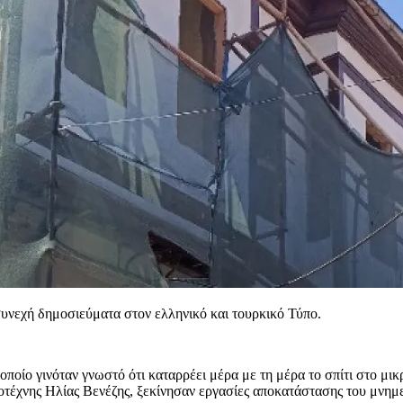
 συνεχή δημοσιεύματα στον ελληνικό και τουρκικό Τύπο.
ίο γινόταν γνωστό ότι καταρρέει μέρα με τη μέρα το σπίτι στο μικρα
γοτέχνης Ηλίας Βενέζης, ξεκίνησαν εργασίες αποκατάστασης του μνημε