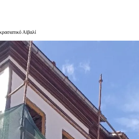
κρασιατικό Αϊβαλί