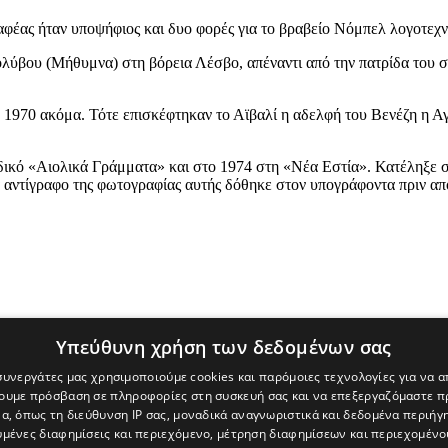
έας ήταν υποψήφιος και δυο φορές για το βραβείο Νόμπελ λογοτεχνία
λύβου (Μήθυμνα) στη βόρεια Λέσβο, απέναντι από την πατρίδα του σε
ο 1970 ακόμα. Τότε επισκέφτηκαν το Αϊβαλί η αδελφή του Βενέζη η Α
δικό «Αιολικά Γράμματα» και στο 1974 στη «Νέα Εστία». Κατέληξε 
αντίγραφο της φωτογραφίας αυτής δόθηκε στον υπογράφοντα πριν από 
Υπεύθυνη χρήση των δεδομένων σας
 συνεργάτες μας χρησιμοποιούμε cookies και παρόμοιες τεχνολογίες για να
χουμε πρόσβαση σε πληροφορίες στη συσκευή σας και να επεξεργαζόμαστε 
α, όπως τη διεύθυνση IP σας, μοναδικά αναγνωριστικά και δεδομένα περιήγη
υμένες διαφημίσεις και περιεχόμενο, μέτρηση διαφημίσεων και περιεχομένο