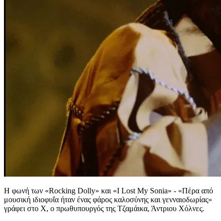
Η φωνή των «Rocking Dolly» και «I Lost My Sonia» - «Πέρα από
μουσική ιδιοφυΐα ήταν ένας φάρος καλοσύνης και γενναιοδωρίας»
γράφει στο Χ, ο πρωθυπουργός της Τζαμάικα, Άντριου Χόλνες.