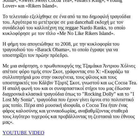
Sonia», «Sweet Sweet Cocoa Tea», «Israel's King», «Young
Lover» και «Rikers Island».
Το τελευταίο εξελίχθηκε σε ένα από τα πιο δημοφιλή τραγούδια
του. Αργότερα το μετέτρεψε σε μια dancehall εκδοχή με τον
συνάδελφό του καλλιτέχνη της reggae Nardo Ranks, το οποίο
κυκλοφόρησε με τον τίτλο «Me No Like Rikers Island».
Η φήμη του απογειώθηκε το 2008, με την κυκλοφορία του
τραγουδιού του «Barack Obama», το οποίο έγραψε για να
υποστηρίξει τον πρώην πρόεδρο.
Με μια ανάρτηση, ο πρωθυπουργός της Τζαμάικα Άντριου Χόλνες
απέτισε φόρο τιμής στον Σκοτ, γράφοντας στο Χ: «Εκφράζω τα
συλλυπητήριά μου στην οικογένεια, τους φίλους και τους
υποστηρικτές του Κάλβιν Τζορτζ Σκοτ, γνωστού και ως Cocoa Tea.
Η απαλή φωνή του και οι συναρπαστικοί στίχοι του μας έδωσαν
διαχρονικά κλασικά τραγούδια όπως το "Rocking Dolly" και το "I
Lost My Sonia", τραγούδια που έχουν γίνει ύμνοι στο πολιτιστικό
μας τοπίο. Πέρα από μουσική ιδιοφυΐα, ο Cocoa Tea ήταν ένας
φάρος καλοσύνης και γενναιοδωρίας, αναβαθμίζοντας σταθερά
τους λιγότερο τυχερούς και προβάλλοντας τη ζεστασιά του έθνους
μας».
YOUTUBE VIDEO