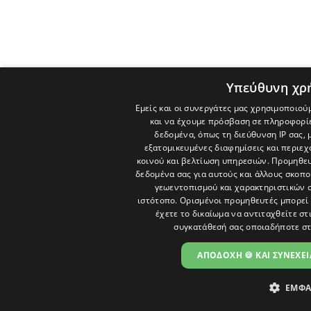
Υπεύθυνη χρ
Εμείς και οι συνεργάτες μας χρησιμοποιού
και να έχουμε πρόσβαση σε πληροφορί
δεδομένα, όπως τη διεύθυνση IP σας, 
εξατομικευμένες διαφημίσεις και περιε
κοινού και βελτίωση υπηρεσιών.
Προμηθευ
δεδομένα σας για αυτούς και άλλους σκο
γεωεντοπισμού και χαρακτηριστικών σ
ιστότοπο. Ορισμένοι προμηθευτές μπορεί 
έχετε το δικαίωμα να αντιταχθείτε στ
συγκατάθεσή σας οποιαδήποτε στ
ΑΠΟΔΟΧΗ 🍪 ΚΑΙ ΣΥΝΕΧΕΙ
ΕΜΦΑ