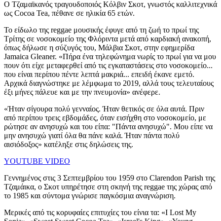
Ο Τζαμαϊκανός τραγουδοποιός Κόλβιν Σκοτ, γνωστός καλλιτεχνικά
ως Cocoa Tea, πέθανε σε ηλικία 65 ετών.
Το είδωλο της reggae μουσικής έφυγε από τη ζωή το πρωί της
Τρίτης σε νοσοκομείο της Φλόριντα μετά από καρδιακή ανακοπή,
όπως δήλωσε η σύζυγός του, Μάλβια Σκοτ, στην εφημερίδα
Jamaica Gleaner. «Πήρα ένα τηλεφώνημα νωρίς το πρωί για να μου
πουν ότι είχε μεταφερθεί από τις εγκαταστάσεις στο νοσοκομείο...
που είναι περίπου πέντε λεπτά μακριά... επειδή έκανε εμετό.
Αρχικά διαγνώστηκε με λέμφωμα το 2019, αλλά τους τελευταίους
έξι μήνες πάλευε και με την πνευμονία» ανέφερε.
«Ήταν σίγουρα πολύ γενναίος. Ήταν θετικός σε όλα αυτά. Πριν
από περίπου τρεις εβδομάδες, όταν εισήχθη στο νοσοκομείο, με
ρώτησε αν ανησυχώ και του είπα: "Πάντα ανησυχώ". Μου είπε να
μην ανησυχώ γιατί όλα θα πάνε καλά. Ήταν πάντα πολύ
αισιόδοξος» κατέληξε στις δηλώσεις της.
YOUTUBE VIDEO
Γεννημένος στις 3 Σεπτεμβρίου του 1959 στο Clarendon Parish της
Τζαμάικα, ο Σκοτ υπηρέτησε στη σκηνή της reggae της χώρας από
το 1985 και σύντομα γνώρισε παγκόσμια αναγνώριση.
Μερικές από τις κορυφαίες επιτυχίες του είνια τα: «I Lost My