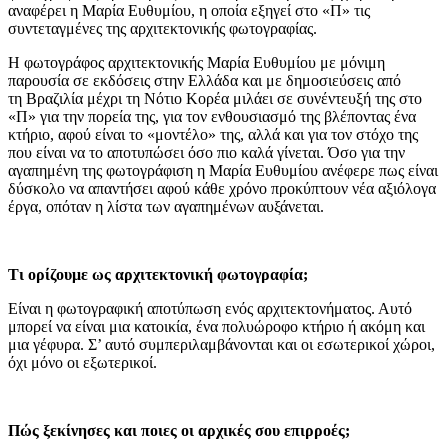
αναφέρει η Μαρία Ευθυμίου, η οποία εξηγεί στο «Π» τις
συντεταγμένες της αρχιτεκτονικής φωτογραφίας.
Η φωτογράφος αρχιτεκτονικής Μαρία Ευθυμίου με μόνιμη
παρουσία σε εκδόσεις στην Ελλάδα και με δημοσιεύσεις από
τη Βραζιλία μέχρι τη Νότιο Κορέα μιλάει σε συνέντευξή της στο
«Π» για την πορεία της, για τον ενθουσιασμό της βλέποντας ένα
κτήριο, αφού είναι το «μοντέλο» της, αλλά και για τον στόχο της
που είναι να το αποτυπώσει όσο πιο καλά γίνεται. Όσο για την
αγαπημένη της φωτογράφιση η Μαρία Ευθυμίου ανέφερε πως είναι
δύσκολο να απαντήσει αφού κάθε χρόνο προκύπτουν νέα αξιόλογα
έργα, οπόταν η λίστα των αγαπημένων αυξάνεται.
Τι ορίζουμε ως αρχιτεκτονική φωτογραφία;
Είναι η φωτογραφική αποτύπωση ενός αρχιτεκτονήματος. Αυτό
μπορεί να είναι μια κατοικία, ένα πολυώροφο κτήριο ή ακόμη και
μια γέφυρα. Σ’ αυτό συμπεριλαμβάνονται και οι εσωτερικοί χώροι,
όχι μόνο οι εξωτερικοί.
Πώς ξεκίνησες και ποιες οι αρχικές σου επιρροές;