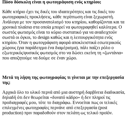
Πόσο δύσκολη είναι η φωτογράφιση ενός κτηρίου;
Κάθε κτήριο έχει τις δικές του ιδιαιτερότητες και τις δικές του
φωτογραφικές προκλήσεις, κάθε περίπτωση είναι ξεχωριστή.
Ανάλογα με τον προσανατολισμό του κτηρίου, καθορίζονται και τα
χρονικά πλαίσια στα οποία μπορεί να φωτογραφηθεί καλύτερα. Ο
σωστός φωτισμός είναι το κύριο συστατικό για να αναδειχτούν
σωστά οι όγκοι, το design καθώς και η λειτουργικότητα ενός
κτηρίου. Όταν η φωτογράφιση αφορά αποκλειστικά εσωτερικούς
χώρους (για παράδειγμα ένα διαμέρισμα), πάλι παίζει ρόλο ο
εξωτερικός/φυσικός φωτισμός στο να δώσει εκείνη τη «ζωντάνια»
που αποζητούμε να δούμε σε έναν χώρο.
Μετά τη λήψη της φωτογραφίας τι γίνεται με την επεξεργασία
της;
Αρχικά όλο το υλικό περνά από μια αυστηρή δαρβίνεια διαδικασία,
δηλαδή ότι δεν θεωρείται «δυνατό κάδρο» ή δεν πληροί τις
προδιαγραφές μου, τότε το διαγράφω. Εννοείται πως οι τελικές
επιλεγμένες φωτογραφίες περνάνε από επεξεργασία (post
production) πριν παραδοθούν στον πελάτη ως τελικό προϊόν.