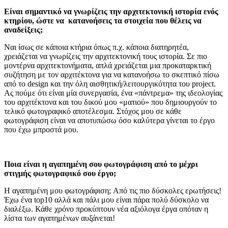
Είναι σημαντικό να γνωρίζεις την αρχιτεκτονική ιστορία ενός
κτηρίου, ώστε να κατανοήσεις τα στοιχεία που θέλεις να
αναδείξεις;
Ναι ίσως σε κάποια κτήρια όπως π.χ. κάποια διατηρητέα,
χρειάζεται να γνωρίζεις την αρχιτεκτονική τους ιστορία. Σε πιο
μοντέρνα αρχιτεκτονήματα, απλά χρειάζεται μια προκαταρκτική
συζήτηση με τον αρχιτέκτονα για να κατανοήσω το σκεπτικό πίσω
από το design και την όλη αισθητική/λειτουργικότητα του project.
Ας πούμε ότι είναι μία συνεργασία, ένα «πάντρεμα» της ιδεολογίας
του αρχιτέκτονα και του δικού μου «ματιού» που δημιουργούν το
τελικό φωτογραφικό αποτέλεσμα. Στόχος μου σε κάθε
φωτογράφιση είναι να αποτυπώσω όσο καλύτερα γίνεται το έργο
που έχω μπροστά μου.
Ποια είναι η αγαπημένη σου φωτογράφιση από το μέχρι
στιγμής φωτογραφικό σου έργο;
Η αγαπημένη μου φωτογράφιση; Από τις πιο δύσκολες ερωτήσεις!
Έχω ένα top10 αλλά και πάλι μου είναι πάρα πολύ δύσκολο να
διαλέξω. Κάθε χρόνο προκύπτουν νέα αξιόλογα έργα οπόταν η
λίστα των αγαπημένων αυξάνεται!