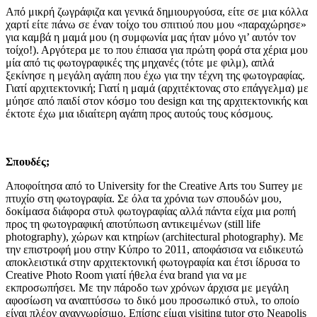
Από μικρή ζωγράφιζα και γενικά δημιουργούσα, είτε σε μια κόλλα
χαρτί είτε πάνω σε έναν τοίχο του σπιτιού που μου «παραχώρησε»
για καμβά η μαμά μου (η συμφωνία μας ήταν μόνο γι’ αυτόν τον
τοίχο!). Αργότερα με το που έπιασα για πρώτη φορά στα χέρια μου
μία από τις φωτογραφικές της μηχανές (τότε με φιλμ), απλά
ξεκίνησε η μεγάλη αγάπη που έχω για την τέχνη της φωτογραφίας.
Γιατί αρχιτεκτονική; Γιατί η μαμά (αρχιτέκτονας στο επάγγελμα) με
μύησε από παιδί στον κόσμο του design και της αρχιτεκτονικής και
έκτοτε έχω μια ιδιαίτερη αγάπη προς αυτούς τους κόσμους.
Σπουδές;
Αποφοίτησα από το University for the Creative Arts του Surrey με
πτυχίο στη φωτογραφία. Σε όλα τα χρόνια των σπουδών μου,
δοκίμασα διάφορα στυλ φωτογραφίας αλλά πάντα είχα μια ροπή
προς τη φωτογραφική αποτύπωση αντικειμένων (still life
photography), χώρων και κτηρίων (architectural photography). Με
την επιστροφή μου στην Κύπρο το 2011, αποφάσισα να ειδικευτώ
αποκλειστικά στην αρχιτεκτονική φωτογραφία και έτσι ίδρυσα το
Creative Photo Room γιατί ήθελα ένα brand για να με
εκπροσωπήσει. Με την πάροδο των χρόνων άρχισα με μεγάλη
αφοσίωση να αναπτύσσω το δικό μου προσωπικό στυλ, το οποίο
είναι πλέον αναγνωρίσιμο. Επίσης είμαι visiting tutor στο Neapolis