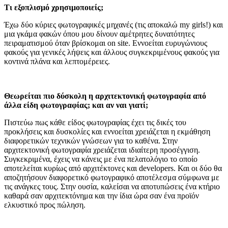
Τι εξοπλισμό χρησιμοποιείς;
Έχω δύο κύριες φωτογραφικές μηχανές (τις αποκαλώ my girls!) και
μια γκάμα φακών όπου μου δίνουν αμέτρητες δυνατότητες
πειραματισμού όταν βρίσκομαι on site. Εννοείται ευρυγώνιους
φακούς για γενικές λήψεις και άλλους συγκεκριμένους φακούς για
κοντινά πλάνα και λεπτομέρειες.
Θεωρείται πιο δύσκολη η αρχιτεκτονική φωτογραφία από
άλλα είδη φωτογραφίας; και αν ναι γιατί;
Πιστεύω πως κάθε είδος φωτογραφίας έχει τις δικές του
προκλήσεις και δυσκολίες και εννοείται χρειάζεται η εκμάθηση
διαφορετικών τεχνικών γνώσεων για το καθένα. Στην
αρχιτεκτονική φωτογραφία χρειάζεται ιδιαίτερη προσέγγιση.
Συγκεκριμένα, έχεις να κάνεις με ένα πελατολόγιο το οποίο
αποτελείται κυρίως από αρχιτέκτονες και developers. Και οι δύο θα
αποζητήσουν διαφορετικό φωτογραφικό αποτέλεσμα σύμφωνα με
τις ανάγκες τους. Στην ουσία, καλείσαι να αποτυπώσεις ένα κτήριο
καθαρά σαν αρχιτεκτόνημα και την ίδια ώρα σαν ένα προϊόν
ελκυστικό προς πώληση.