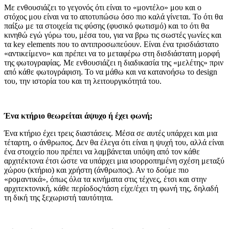
Με ενθουσιάζει το γεγονός ότι είναι το «μοντέλο» μου και ο
στόχος μου είναι να το αποτυπώσω όσο πιο καλά γίνεται. Το ότι θα
παίξω με τα στοιχεία τις φύσης (φυσικό φωτισμό) και το ότι θα
κινηθώ εγώ γύρω του, μέσα του, για να βρω τις σωστές γωνίες και
τα key elements που το αντιπροσωπεύουν. Είναι ένα τρισδιάστατο
«αντικείμενο» και πρέπει να το μεταφέρω στη δισδιάστατη μορφή
της φωτογραφίας. Με ενθουσιάζει η διαδικασία της «μελέτης» πριν
από κάθε φωτογράφιση. Το να μάθω και να κατανοήσω το design
του, την ιστορία του και τη λειτουργικότητά του.
Ένα κτήριο θεωρείται άψυχο ή έχει φωνή;
Ένα κτήριο έχει τρεις διαστάσεις. Μέσα σε αυτές υπάρχει και μια
τέταρτη, ο άνθρωπος. Δεν θα έλεγα ότι είναι η ψυχή του, αλλά είναι
ένα στοιχείο που πρέπει να λαμβάνεται υπόψη από τον κάθε
αρχιτέκτονα έτσι ώστε να υπάρχει μια ισορροπημένη σχέση μεταξύ
χώρου (κτήριο) και χρήστη (άνθρωπος). Αν το δούμε πιο
«ρομαντικά», όπως όλα τα κινήματα στις τέχνες, έτσι και στην
αρχιτεκτονική, κάθε περίοδος/τάση είχε/έχει τη φωνή της, δηλαδή
τη δική της ξεχωριστή ταυτότητα.