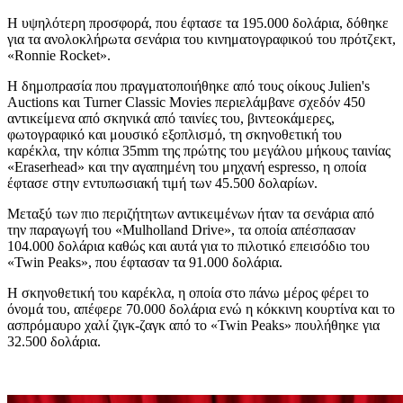
Η υψηλότερη προσφορά, που έφτασε τα 195.000 δολάρια, δόθηκε
για τα ανολοκλήρωτα σενάρια του κινηματογραφικού του πρότζεκτ,
«Ronnie Rocket».
Η δημοπρασία που πραγματοποιήθηκε από τους οίκους Julien's
Auctions και Turner Classic Movies περιελάμβανε σχεδόν 450
αντικείμενα από σκηνικά από ταινίες του, βιντεοκάμερες,
φωτογραφικό και μουσικό εξοπλισμό, τη σκηνοθετική του
καρέκλα, την κόπια 35mm της πρώτης του μεγάλου μήκους ταινίας
«Eraserhead» και την αγαπημένη του μηχανή espresso, η οποία
έφτασε στην εντυπωσιακή τιμή των 45.500 δολαρίων.
Μεταξύ των πιο περιζήτητων αντικειμένων ήταν τα σενάρια από
την παραγωγή του «Mulholland Drive», τα οποία απέσπασαν
104.000 δολάρια καθώς και αυτά για το πιλοτικό επεισόδιο του
«Twin Peaks», που έφτασαν τα 91.000 δολάρια.
Η σκηνοθετική του καρέκλα, η οποία στο πάνω μέρος φέρει το
όνομά του, απέφερε 70.000 δολάρια ενώ η κόκκινη κουρτίνα και το
ασπρόμαυρο χαλί ζιγκ-ζαγκ από το «Twin Peaks» πουλήθηκε για
32.500 δολάρια.