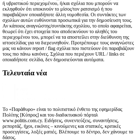
ή υβριστικού περιεχομένου, ή/και σχόλια που μπορούν να
εκληφθούν ότι υποκινούν το μίσος/τον ρατσισμό ή που
παραβιάζουν οποιαδήποτε άλλη νομοθεσία. Οι συντάκτες των
σχολίων αυτών ευθύνονται προσωπικά για την δημοσίευση τους.
Αν κάποιος αναγνώστης/συντάκτης σχολίου, το οποίο αφαιρείται,
θεωρεί ότι έχει στοιχεία που αποδεικνύουν το αληθές του
περιεχομένου του, μπορεί να τα αποστείλει στην διεύθυνση της
ιστοσελίδας για να διερευνηθούν. Προτρέπουμε τους αναγνώστες
μας να κάνουν report / flag σχόλια που πιστεύουν ότι παραβιάζουν
τους πιο πάνω κανόνες. Σχόλια που περιέχουν URL / links σε
οποιαδήποτε σελίδα, δεν δημοσιεύονται αυτόματα.
Τελευταία νέα
Το «Παράθυρο» είναι το πολιτιστικό ένθετο της εφημερίδας
Πολίτης [Κύπρος] και του διαδικτυακού πόρταλ
www.politis.com.cy. Ειδήσεις, συνεντεύξεις, συναντήσεις,
ρεπορτάζ, ήχοι, εικόνες – κινούμενες και στατικές, κριτικές
προσεγγίσεις, λοξές ματιές. Βλέπουμε το δέντρο, δεν χάνουμε το
δάσος.