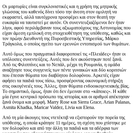
Οι μαρτυρίες είναι συγκλονιστικές και η χρήση της μητρικής
γλώσσας του καθενός δίνει τόσο την άνεση στον ομιλητή να
εκφραστεί, αλλά ταυτόχρονα προσφέρει και στον θεατή την
ευκαιρία να ταυτιστεί με αυτόν. Οι συνεντευξιαζόμενοι δεν ήταν
λίγοι, αφού περιλάμβαναν τους αξιωματούχους της Αστυνομίας που
είχαν άμεση εμπλοκή στη στοιχειοθέτηση της υπόθεσης, καθώς και
τον πρώην Διευθυντή της Πυροσβεστικής Υπηρεσίας, Μάρκο
Τράγκολα, ο οποίος ηγείτο των ερευνών εντοπισμού των θυμάτων.
Αυτό όμως που πραγματικά διαφοροποιεί τις «Πλειάδες» ήταν οι
υπόλοιπες συνεντεύξεις. Αυτές που δεν ακούστηκαν ποτέ ξανά.
Από τις Φιλιππίνες και το Νεπάλ, μέχρι τη Ρουμανία, η ομάδα
αναζήτησε τους συγγενείς των πέντε γυναικών και δύο κοριτσιών
που έπεσαν θύματα του διαβόητου δολοφόνου. Αρκετές είχαν
αφήσει τα παιδιά τους πίσω, προσφέροντας οικονομική στήριξη
στις οικογένειές τους. Άλλες, ήταν θύματα ενδοοικογενειακής βίας.
Το σημαντικό, όμως, ήταν ότι δεν έμειναν στο «κάποιες». Η κάθε
μία έγινε κεντρικό πρόσωπο της ιστορίας και οι αριθμοί απέκτησαν
ξανά όνομα και μορφή. Marry Rose και Sierra Grace, Arian Palanas,
Αsmita Khadka, Maricar Valdez, Livia και Elena.
Από τη μία άκουγες τους ντετέκτιβ να εξιστορούν την πορεία της
υπόθεσης, η οποία κράτησε 11 ημέρες, τη σχέση που χτίστηκε με
τον δολοφόνο και από την άλλη τα παιδιά και τα αδέρφια των