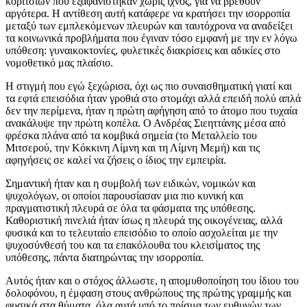
κοριτσιών που εξαφανίστηκαν χωρίς ίχνος, για να βρεθούν
αργότερα. Η αντίθεση αυτή κατάφερε να κρατήσει την ισορροπία
μεταξύ των εμπλεκόμενων πλευρών και ταυτόχρονα να αναδείξει
τα κοινωνικά προβλήματα που έγιναν τόσο εμφανή με την εν λόγω
υπόθεση: γυναικοκτονίες, φυλετικές διακρίσεις και αδικίες στο
νομοθετικό μας πλαίσιο.
Η στιγμή που εγώ ξεχώρισα, όχι ως πιο συναισθηματική γιατί και
τα εφτά επεισόδια ήταν γροθιά στο στομάχι αλλά επειδή πολύ απλά
δεν την περίμενα, ήταν η πρώτη αφήγηση από το άτομο που τυχαία
ανακάλυψε την πρώτη κοπέλα. Ο Ανδρέας Σιεηττάνης μέσα από
φρέσκα πλάνα από τα κομβικά σημεία (το Μεταλλείο του
Μιτσερού, την Κόκκινη Λίμνη και τη Λίμνη Μεμή) και τις
αφηγήσεις σε καλεί να ζήσεις ο ίδιος την εμπειρία.
Σημαντική ήταν και η συμβολή των ειδικών, νομικών και
ψυχολόγων, οι οποίοι παρουσίασαν μια πιο κυνική και
πραγματιστική πλευρά σε όλα τα φάσματα της υπόθεσης.
Καθοριστική πινελιά ήταν ίσως η πλευρά της οικογένειας, αλλά
φυσικά και το τελευταίο επεισόδιο το οποίο ασχολείται με την
ψυχοσύνθεσή του και τα επακόλουθα του κλεισίματος της
υπόθεσης, πάντα διατηρώντας την ισορροπία.
Αυτός ήταν και ο στόχος άλλωστε, η απομυθοποίηση του ίδιου του
δολοφόνου, η έμφαση στους ανθρώπους της πρώτης γραμμής και
φυσικά στα θύματα, όλα αυτά υπό το πρίσμα των ευθυνών των