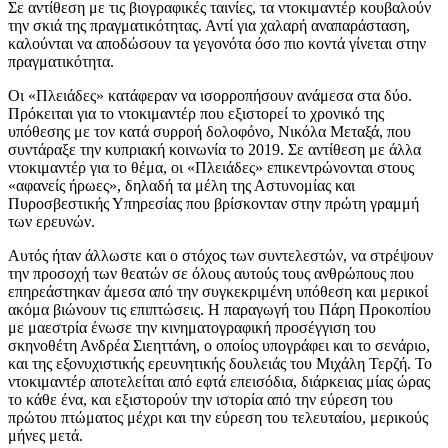
Σε αντίθεση με τις βιογραφικές ταινίες, τα ντοκιμαντέρ κουβαλούν
την σκιά της πραγματικότητας. Αντί για χαλαρή αναπαράσταση,
καλούνται να αποδώσουν τα γεγονότα όσο πιο κοντά γίνεται στην
πραγματικότητα.
Οι «Πλειάδες» κατάφεραν να ισορροπήσουν ανάμεσα στα δύο.
Πρόκειται για το ντοκιμαντέρ που εξιστορεί το χρονικό της
υπόθεσης με τον κατά συρροή δολοφόνο, Νικόλα Μεταξά, που
συντάραξε την κυπριακή κοινωνία το 2019. Σε αντίθεση με άλλα
ντοκιμαντέρ για το θέμα, οι «Πλειάδες» επικεντρώνονται στους
«αφανείς ήρωες», δηλαδή τα μέλη της Αστυνομίας και
Πυροσβεστικής Υπηρεσίας που βρίσκονταν στην πρώτη γραμμή
των ερευνών.
Αυτός ήταν άλλωστε και ο στόχος των συντελεστών, να στρέψουν
την προσοχή των θεατών σε όλους αυτούς τους ανθρώπους που
επηρεάστηκαν άμεσα από την συγκεκριμένη υπόθεση και μερικοί
ακόμα βιώνουν τις επιπτώσεις. Η παραγωγή του Πάρη Προκοπίου
με μαεστρία ένωσε την κινηματογραφική προσέγγιση του
σκηνοθέτη Ανδρέα Σιεηττάνη, ο οποίος υπογράφει και το σενάριο,
και της εξονυχιστικής ερευνητικής δουλειάς του Μιχάλη Τερζή. Το
ντοκιμαντέρ αποτελείται από εφτά επεισόδια, διάρκειας μίας ώρας
το κάθε ένα, και εξιστορούν την ιστορία από την εύρεση του
πρώτου πτώματος μέχρι και την εύρεση του τελευταίου, μερικούς
μήνες μετά.